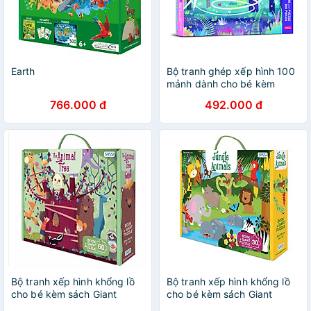
Earth
Bộ tranh ghép xếp hình 100
mảnh dành cho bé kèm
truyện chủ đề kỳ lân - Book
766.000 đ
492.000 đ
& Giant Puzzle - Unicorn -
100 Pieces
Bộ tranh xếp hình khổng lồ
Bộ tranh xếp hình khổng lồ
cho bé kèm sách Giant
cho bé kèm sách Giant
Puzzle And Book - The
Puzzle And Book - Jungle