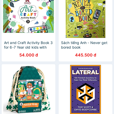
Art and Craft Activity Book 3
Sách tiếng Anh - Never get
for 6-7 Year old kids with
bored book
free craft material
54.000 đ
445.500 đ