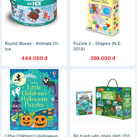
Round Boxes - Animals On
Puzzle 2 - Shapes (N.E.
Ice
2019)
444.000 đ
396.000 đ
Little Children's Halloween
Bộ tranh xếp ghép hình 200