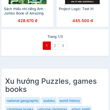
Sách thiếu nhi tiếng Anh :
Project Logic: Test It!
Jumbo Book of Amazing
Mazes
428.670 đ
445.500 đ
Trang 1/3
1
2
3
Xu hướng Puzzles, games
books
national geographic
sudoku
world history
christmas books
usborne christmas
adam smith