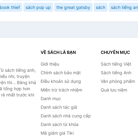
book thief
sách pop up
the great gatsby
sách
sách tiếng a
VỀ SÁCH LÀ BẠN
CHUYÊN MỤC
Giới thiệu
Sách tiếng Việt
ừ sách tiếng anh,
Chính sách bảo mật
Sách tiếng Anh
hiếu nhi, truyện
Điều khoản sử dụng
Văn phòng phẩm
ện thi... Bằng khả
đã tổng hợp hơn
Miễn trừ trách nhiệm
Quà lưu niệm
rẻ nhất trước khi
Danh mục
Danh sách tác giả
Danh sách nhà cung cấp
Danh sách từ khóa
Mã giảm giá Tiki