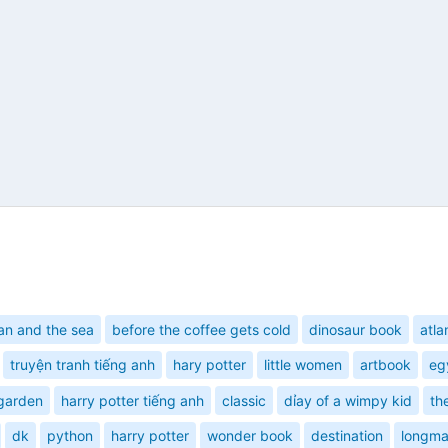
an and the sea
before the coffee gets cold
dinosaur book
atla
truyện tranh tiếng anh
hary potter
little women
artbook
eg
 garden
harry potter tiếng anh
classic
dỉay of a wimpy kid
th
dk
python
harry potter
wonder book
destination
longma