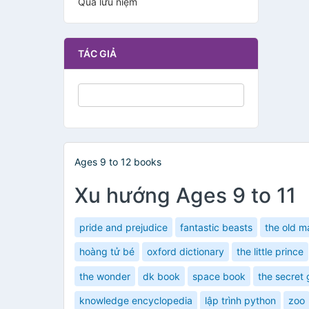
Quà lưu niệm
TÁC GIẢ
Ages 9 to 12 books
Xu hướng Ages 9 to 11
pride and prejudice
fantastic beasts
the old m
hoàng tử bé
oxford dictionary
the little prince
the wonder
dk book
space book
the secret
knowledge encyclopedia
lập trình python
zoo