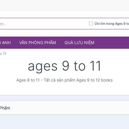
Chỉ tìm trong Ages 9 to
G ANH
VĂN PHÒNG PHẨM
QUÀ LƯU NIỆM
o 11
ages 9 to 11
Ages 9 to 11 - Tất cả sản phẩm Ages 9 to 12 books
Phẩm