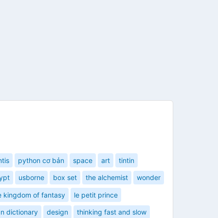
ntis
python cơ bản
space
art
tintin
ypt
usborne
box set
the alchemist
wonder
e kingdom of fantasy
le petit prince
n dictionary
design
thinking fast and slow