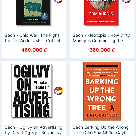
Sách - Chip War: The Fight
Sách - Kleptopia : How Dirty
for the World's Most Critical
Money is Conquering the
Technology by Chris Miller |
World by Tom Burgis - Sách
480.000 đ
380.000 đ
Business Book
ngoại văn UK
Sách - Ogilvy on Advertising
Sách Barking Up the Wrong
by David Ogilvy | Business /
Tree (Chó Sủa Nhầm Cây)