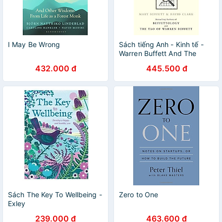
I May Be Wrong
Sách tiếng Anh - Kinh tế -
Warren Buffett And The
Interpretation Of Financial
432.000 đ
445.500 đ
Statements
Sách The Key To Wellbeing -
Zero to One
Exley
239.000 đ
463.600 đ