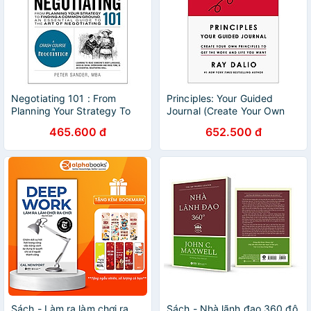
Negotiating 101 : From
Principles: Your Guided
Planning Your Strategy To
Journal (Create Your Own
Finding A Common Ground,
Principles To Get The Work
465.600 đ
652.500 đ
An Essential Guide To The
And Life You Want)
Art Of Negotiating
Sách - Làm ra làm chơi ra
Sách - Nhà lãnh đạo 360 độ