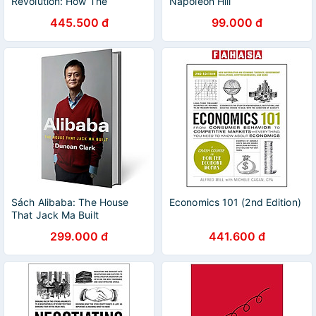
Revolution: How The
Napoleon Hill
Technology Behind Bitcoin Is
445.500 đ
99.000 đ
Changing Money, Business,
And The World
Sách Alibaba: The House
Economics 101 (2nd Edition)
That Jack Ma Built
299.000 đ
441.600 đ