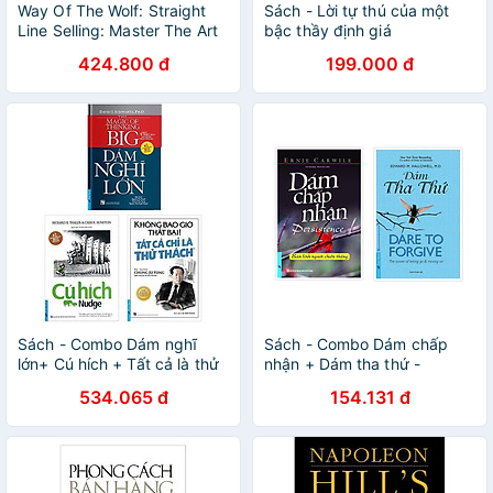
Way Of The Wolf: Straight
Sách - Lời tự thú của một
Line Selling: Master The Art
bậc thầy định giá
Of Persuasion, Influence,
424.800 đ
199.000 đ
And Success
Sách - Combo Dám nghĩ
Sách - Combo Dám chấp
lớn+ Cú hích + Tất cả là thử
nhận + Dám tha thứ -
thách - First News
FirstNews
534.065 đ
154.131 đ