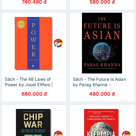
740.480 đ
580.000 đ
Sách - The 48 Laws of
Sách - The Future Is Asian
Power by Joost Elffers |
by Parag Khanna -
Nonfiction / Psychology /
Nonfiction /Politics/
680.000 đ
480.000 đ
Self Help / Business
Economics in English