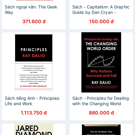
Sách ngoại văn: The Geek
Sách - Capitalism: A Graphic
Way
Guide by Dan Cryan -
Economics/Nonfiction/
371.600 đ
150.000 đ
History/English book
Sách tiếng Anh - Principles:
Sách - Principles for Dealing
Life and Work
with the Changing World
Order: Why Nations
1.113.750 đ
880.000 đ
Succeed or Fail by Ray Dalio