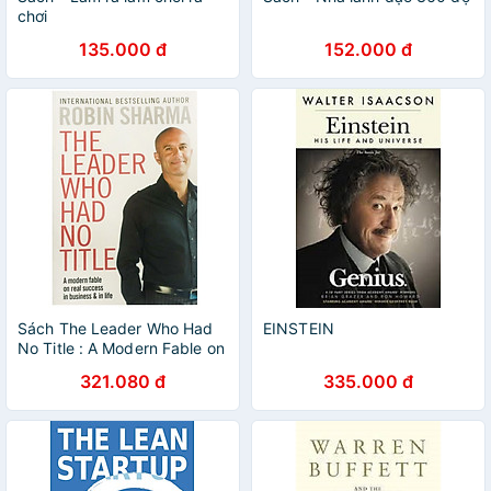
chơi
135.000 đ
152.000 đ
Sách The Leader Who Had
EINSTEIN
No Title : A Modern Fable on
Real Success in Business
321.080 đ
335.000 đ
and in Life