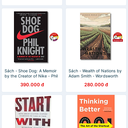
Sách - Shoe Dog: A Memoir
Sách - Wealth of Nations by
by the Creator of Nike - Phil
Adam Smith - Wordsworth
Knight | Business / Memoir /
Classics - Sách tiếng
390.000 đ
280.000 đ
Nonfiction
anh/Economics/Kinh tế, Kinh
doanh