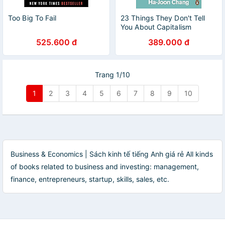
Too Big To Fail
23 Things They Don't Tell
You About Capitalism
525.600 đ
389.000 đ
Trang 1/10
1
2
3
4
5
6
7
8
9
10
Business & Economics | Sách kinh tế tiếng Anh giá rẻ All kinds
of books related to business and investing: management,
finance, entrepreneurs, startup, skills, sales, etc.