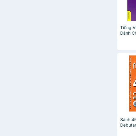
Nguyên Thảo
Ths. Lê Huy Khoa
Tiếng Vi
Dành Ch
Trình Đ
Sách 45
Debuta