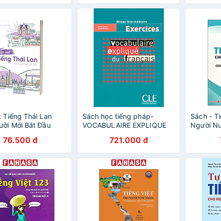
t Tiếng Thái Lan
Sách học tiếng pháp-
Sách - T
ời Mới Bắt Đầu
VOCABULAIRE EXPLIQUE
Người Nư
DU FRANCAIS
Vietname
76.500 đ
721.000 đ
INTERMEDIAIRE EXERCICES
Course Fo
Bản 2025