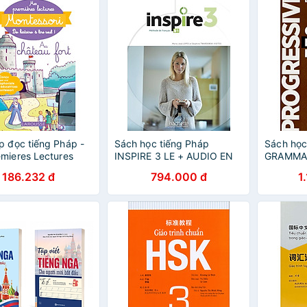
p đọc tiếng Pháp -
Sách học tiếng Pháp
Sách học
mieres Lectures
INSPIRE 3 LE + AUDIO EN
GRAMMAI
ori Niveau 5- Au
TELECHARGEMENT
DU FRAN
186.232 đ
794.000 đ
1
 Fort
PERFEC