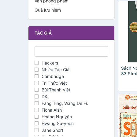
Văn phòng phẩm
Quà lưu niệm
TÁC GIẢ
Hackers
Sách No
Nhiều Tác Giả
33 Stra
Cambridge
Tri Thức Việt
Bùi Thành Việt
DK
Fang Ting, Wang De Fu
Fiona Aish
Hoàng Nguyên
Hwang Su-yeon
Jane Short
Kenji Shimizu