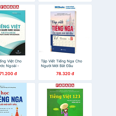
3ED
iếng Việt Cho
Tập Viết Tiếng Nga Cho
ớc Ngoài -
Người Mới Bắt Đầu
se Complete
71.200 đ
78.320 đ
r Beginners (Tái
)