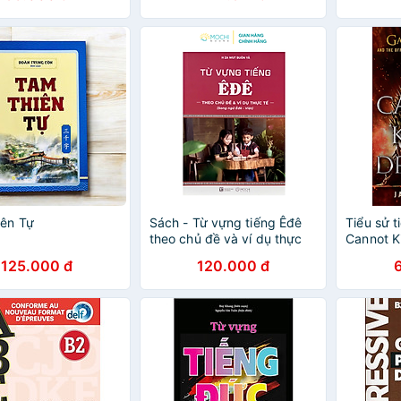
iên Tự
Sách - Từ vựng tiếng Êđê
Tiểu sử t
theo chủ đề và ví dụ thực
Cannot Ki
tế (Song ngữ Êđê - Việt)
Amazing 
125.000 đ
120.000 đ
Martin