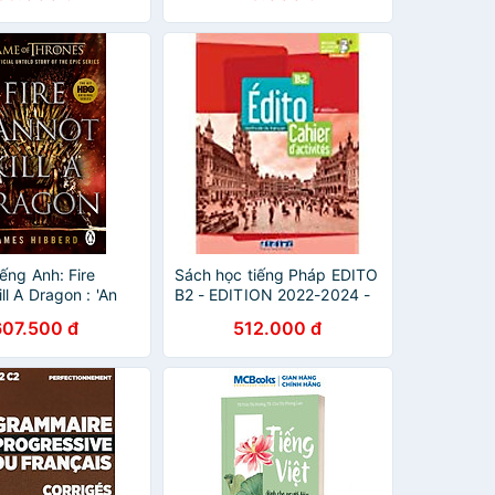
iếng Anh: Fire
Sách học tiếng Pháp EDITO
ll A Dragon : 'An
B2 - EDITION 2022-2024 -
Read' George R.R.
LIVRE + DIDIERFLE.APP
607.500 đ
512.000 đ