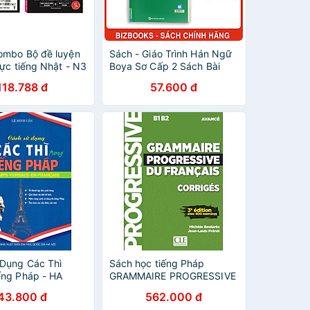
ombo Bộ đề luyện
Sách - Giáo Trình Hán Ngữ
lực tiếng Nhật - N3
Boya Sơ Cấp 2 Sách Bài
Tập Kèm Đáp Án - MC
118.788 đ
57.600 đ
Dụng Các Thì
Sách học tiếng Pháp
ếng Pháp - HA
GRAMMAIRE PROGRESSIVE
DU FRANCAIS NIVEAU
43.800 đ
562.000 đ
AVANCE CORRIGES + APPLI