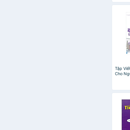
Mai Ngọc
Makino Akiko, Tanaka Yone,
Kitagawa Itsuko
Minna no Nihonggo
Minna no Nihongo
The Japan Foundation
The Sakura
Atsuji Tetsuji
Ishii Reiko
Janpan Foundation
Maki Okumura - Takako
Tập Viế
Cho Ngư
Yasukouchi
Makino Akiko
Matsumoto Noriko
Phạm Tuyết Trinh
ThS. Nguyễn Đỗ An Nhiên
Tomomatsu Etsuko - Fukushima
Sachi - Nakamura Kaori
Trang Nhung
The Changmi