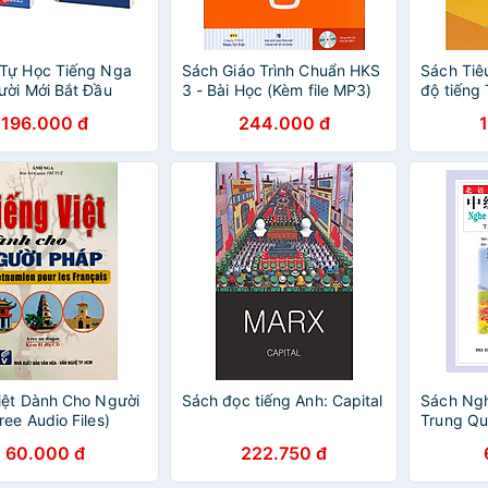
Tự Học Tiếng Nga
Sách Giáo Trình Chuẩn HKS
Sách Tiê
ời Mới Bắt Đầu
3 - Bài Học (Kèm file MP3)
độ tiếng 
dục tiếng
196.000 đ
244.000 đ
Giáo trìn
nhanh từ
iệt Dành Cho Người
Sách đọc tiếng Anh: Capital
Sách Ngh
ree Audio Files)
Trung Qu
Trung Cấ
60.000 đ
222.750 đ
CDS)