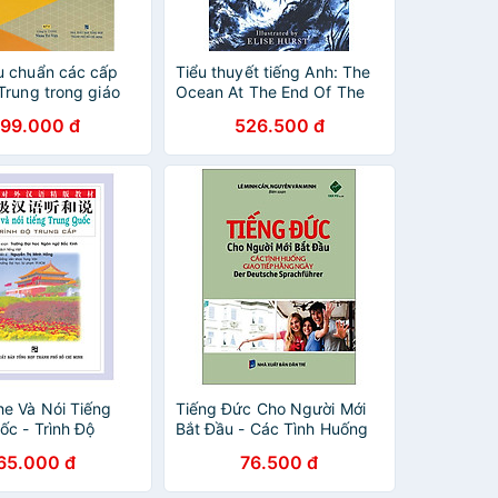
u chuẩn các cấp
Tiểu thuyết tiếng Anh: The
Trung trong giáo
Ocean At The End Of The
 Trung quốc tế -
Lane : Illustrated Edition
199.000 đ
526.500 đ
h luyện và nhớ
 vựng - Cấp độ 2
e Và Nói Tiếng
Tiếng Đức Cho Người Mới
ốc - Trình Độ
Bắt Đầu - Các Tình Huống
p (Kèm 6 Audio
Giao Tiếp Hằng Ngày (Tái
65.000 đ
76.500 đ
Bản 2024)