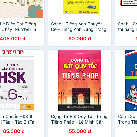
ẻ Diễn Đạt Tiếng
Sách - Tiếng Anh Chuyên
Sách - C
i Chảy: Number In
Đề - Tiếng Anh Dùng Trong
thi năng 
 - Cách Nói Số
Ngành Công Nghiệp Dược
(2 cuốn)
405.000 đ
60.000 đ
+ Nuance - 50 Sắc
a Từ + Top 1500+
 Tiếng Anh Thông
heo Chủ Đề
ình Chuẩn HSK 6 -
Động Từ Bất Quy Tắc Trong
Cách Sử 
i Tập - Tập 2 (Tái
Tiếng Pháp - Lê Minh Cẩn
Trong Ti
24)
_HA
185.300 đ
55.000 đ