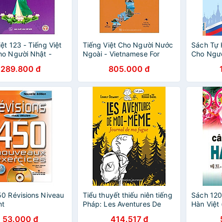
ệt 123 - Tiếng Việt
Tiếng Việt Cho Người Nước
Sách Tự 
o Người Nhật -
Ngoài - Vietnamese For
Cho Ngườ
ộ A (Tái Bản 2024)
Foreigners - Chương Trình
289.800 đ
805.000 đ
Nâng Cao - Upper Level
0 Révisions Niveau
Tiểu thuyết thiếu niên tiếng
Sách 120
nt
Pháp: Les Aventures De
Hàn Việt
Moi-Meme - Journal De Ma
53.000 đ
414.517 đ
Fugue