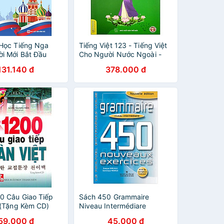
Học Tiếng Nga
Tiếng Việt 123 - Tiếng Việt
i Mới Bắt Đầu
Cho Người Nước Ngoài -
Vietnamese For Beginners -
131.140 đ
378.000 đ
Student Book - Trình Độ B1
(Tái Bản 2024)
0 Câu Giao Tiếp
Sách 450 Grammaire
 (Tặng Kèm CD)
Niveau Intermédiare
59.000 đ
45.000 đ