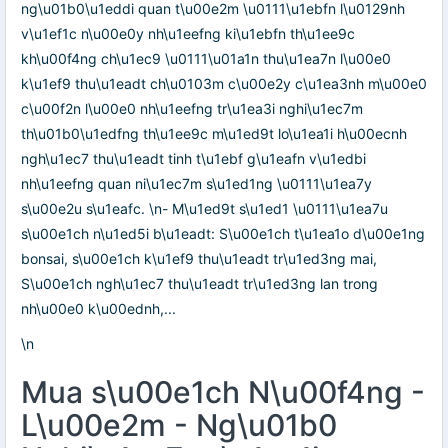
ng\u01b0\u1eddi quan t\u00e2m \u0111\u1ebfn l\u0129nh
v\u1ef1c n\u00e0y nh\u1eefng ki\u1ebfn th\u1ee9c
kh\u00f4ng ch\u1ec9 \u0111\u01a1n thu\u1ea7n l\u00e0
k\u1ef9 thu\u1eadt ch\u0103m c\u00e2y c\u1ea3nh m\u00e0
c\u00f2n l\u00e0 nh\u1eefng tr\u1ea3i nghi\u1ec7m
th\u01b0\u1edfng th\u1ee9c m\u1ed9t lo\u1ea1i h\u00ecnh
ngh\u1ec7 thu\u1eadt tinh t\u1ebf g\u1eafn v\u1edbi
nh\u1eefng quan ni\u1ec7m s\u1ed1ng \u0111\u1ea7y
s\u00e2u s\u1eafc. \n- M\u1ed9t s\u1ed1 \u0111\u1ea7u
s\u00e1ch n\u1ed5i b\u1eadt: S\u00e1ch t\u1ea1o d\u00e1ng
bonsai, s\u00e1ch k\u1ef9 thu\u1eadt tr\u1ed3ng mai,
S\u00e1ch ngh\u1ec7 thu\u1eadt tr\u1ed3ng lan trong
nh\u00e0 k\u00ednh,...
\n
Mua s\u00e1ch N\u00f4ng -
L\u00e2m - Ng\u01b0