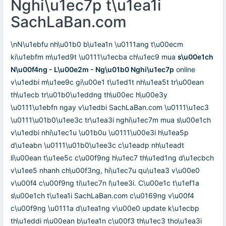
Nghi\u1ec7p t\u1ea1i
SachLaBan.com
\nN\u1ebfu nh\u01b0 b\u1ea1n \u0111ang t\u00ecm
ki\u1ebfm m\u1ed9t \u0111\u1ecba ch\u1ec9 mua
s\u00e1ch
N\u00f4ng - L\u00e2m - Ng\u01b0 Nghi\u1ec7p
online
v\u1edbi m\u1ee9c gi\u00e1 t\u1ed1t nh\u1ea5t tr\u00ean
th\u1ecb tr\u01b0\u1eddng th\u00ec h\u00e3y
\u0111\u1ebfn ngay v\u1edbi SachLaBan.com \u0111\u1ec3
\u0111\u01b0\u1ee3c tr\u1ea3i nghi\u1ec7m mua s\u00e1ch
v\u1edbi nhi\u1ec1u \u01b0u \u0111\u00e3i h\u1ea5p
d\u1eabn \u0111\u01b0\u1ee3c c\u1eadp nh\u1eadt
li\u00ean t\u1ee5c c\u00f9ng h\u1ec7 th\u1ed1ng d\u1ecbch
v\u1ee5 nhanh ch\u00f3ng, hi\u1ec7u qu\u1ea3 v\u00e0
v\u00f4 c\u00f9ng ti\u1ec7n l\u1ee3i. C\u00e1c t\u1ef1a
s\u00e1ch t\u1ea1i SachLaBan.com c\u0169ng v\u00f4
c\u00f9ng \u0111a d\u1ea1ng v\u00e0 update k\u1ecbp
th\u1eddi n\u00ean b\u1ea1n c\u00f3 th\u1ec3 tho\u1ea3i