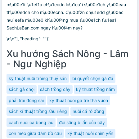
m\u00e1i l\u1ef1a ch\u1ecdn lo\u1ea1i s\u00e1ch y\u00eau
th\u00edch cho m\u00ecnh. C\u00f2n ch\u1edd g\u00ec
n\u1eefa m\u00e0 kh\u00f4ng mua s\u00e1ch t\u1ea1i
SachLaBan.com ngay h\u00f4m nay?
\n\n"], "heading": ""}]
Xu hướng Sách Nông - Lâm
- Ngư Nghiệp
kỹ thuật nuôi tròing thuỷ sản
bí quyết chọn gà đá
sách gà chọi
sách trồng cây
kỹ thuật trồng nấm
phải trái đúng sai
ky thuat nuoi ga tre tha vuon
sách kĩ thuật trồng sầu riêng
nuôi cá rô đồng
cach nuoi ca bong lau
đời sống bí ẩn của cây
con mèo giữa đám bồ câu
kỹ thuật nuôi chim yến