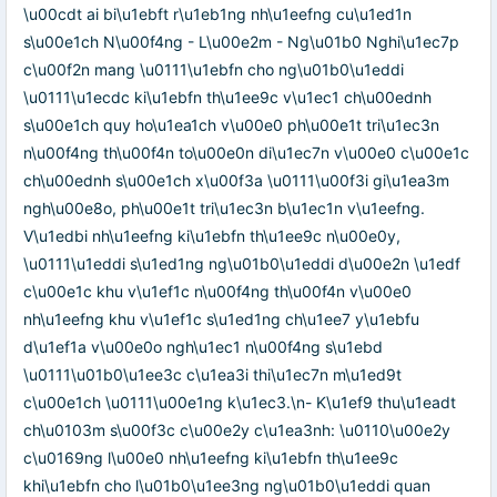
\u00cdt ai bi\u1ebft r\u1eb1ng nh\u1eefng cu\u1ed1n
s\u00e1ch N\u00f4ng - L\u00e2m - Ng\u01b0 Nghi\u1ec7p
c\u00f2n mang \u0111\u1ebfn cho ng\u01b0\u1eddi
\u0111\u1ecdc ki\u1ebfn th\u1ee9c v\u1ec1 ch\u00ednh
s\u00e1ch quy ho\u1ea1ch v\u00e0 ph\u00e1t tri\u1ec3n
n\u00f4ng th\u00f4n to\u00e0n di\u1ec7n v\u00e0 c\u00e1c
ch\u00ednh s\u00e1ch x\u00f3a \u0111\u00f3i gi\u1ea3m
ngh\u00e8o, ph\u00e1t tri\u1ec3n b\u1ec1n v\u1eefng.
V\u1edbi nh\u1eefng ki\u1ebfn th\u1ee9c n\u00e0y,
\u0111\u1eddi s\u1ed1ng ng\u01b0\u1eddi d\u00e2n \u1edf
c\u00e1c khu v\u1ef1c n\u00f4ng th\u00f4n v\u00e0
nh\u1eefng khu v\u1ef1c s\u1ed1ng ch\u1ee7 y\u1ebfu
d\u1ef1a v\u00e0o ngh\u1ec1 n\u00f4ng s\u1ebd
\u0111\u01b0\u1ee3c c\u1ea3i thi\u1ec7n m\u1ed9t
c\u00e1ch \u0111\u00e1ng k\u1ec3.\n- K\u1ef9 thu\u1eadt
ch\u0103m s\u00f3c c\u00e2y c\u1ea3nh: \u0110\u00e2y
c\u0169ng l\u00e0 nh\u1eefng ki\u1ebfn th\u1ee9c
khi\u1ebfn cho l\u01b0\u1ee3ng ng\u01b0\u1eddi quan