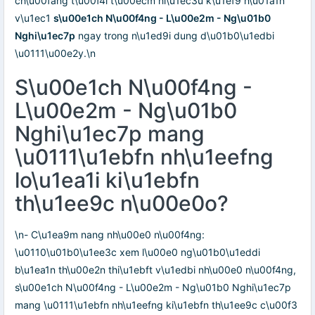
ch\u00fang t\u00f4i t\u00ecm hi\u1ec3u k\u1ef9 h\u01a1n
v\u1ec1
s\u00e1ch N\u00f4ng - L\u00e2m - Ng\u01b0
Nghi\u1ec7p
ngay trong n\u1ed9i dung d\u01b0\u1edbi
\u0111\u00e2y.\n
S\u00e1ch N\u00f4ng -
L\u00e2m - Ng\u01b0
Nghi\u1ec7p mang
\u0111\u1ebfn nh\u1eefng
lo\u1ea1i ki\u1ebfn
th\u1ee9c n\u00e0o?
\n- C\u1ea9m nang nh\u00e0 n\u00f4ng:
\u0110\u01b0\u1ee3c xem l\u00e0 ng\u01b0\u1eddi
b\u1ea1n th\u00e2n thi\u1ebft v\u1edbi nh\u00e0 n\u00f4ng,
s\u00e1ch N\u00f4ng - L\u00e2m - Ng\u01b0 Nghi\u1ec7p
mang \u0111\u1ebfn nh\u1eefng ki\u1ebfn th\u1ee9c c\u00f3