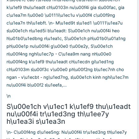
k\u1ef9 thu\u1eadt ch\u0103n nu\u00f4i gia s\u00fac, gia
c\u1ea7m l\u00e0 \u0111i\u1ec1u v\u00f4 c\u00f9ng
c\u1ea7n thi\u1ebft. \n- M\u1ed9t s\u1ed1 \u0111\u1ea7u
s\u00e1ch n\u1ed5i b\u1eadt: S\u00e1ch nu\u00f4i heo
h\u01b0\u1edbng n\u1ea1c, S\u00e1ch ph\u01b0\u01a1ng
ph\u00e1p nu\u00f4i g\u00e0 t\u00e2y, S\u00e1ch
n\u00f4ng nghi\u1ec7p - C\u1ea9m nang nh\u00e0
n\u00f4ng k\u1ef9 thu\u1eadt ch\u1ecdn gi\u1ed1ng
ch\u0103m s\u00f3c v\u00e0 ph\u00f2ng b\u1ec7nh cho
ngan - v\u1ecbt - ng\u1ed7ng, s\u00e1ch kinh nghi\u1ec7m
nu\u00f4i b\u00f2 s\u1eefa,...
\n
S\u00e1ch v\u1ec1 k\u1ef9 thu\u1eadt
nu\u00f4i tr\u1ed3ng th\u1ee7y
h\u1ea3i s\u1ea3n
\n- C\u00f4ng d\u1ee5ng: Nu\u00f4i tr\u1ed3ng th\u1ee7y