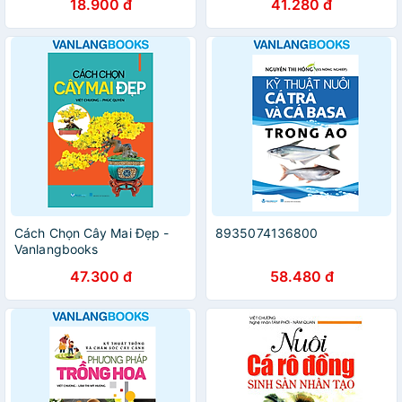
18.900 đ
41.280 đ
Cách Chọn Cây Mai Đẹp -
8935074136800
Vanlangbooks
47.300 đ
58.480 đ