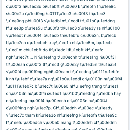
c\u00f3 hi\u1ec3u bi\u1ebft v\u00e0 ki\u1ebfn th\u1ee9c
s\u00e2u r\u1ed9ng \u0111\u1ec3 c\u00f3 th\u1ec3
\u1ee9ng ph\u00f3 v\u1edbi m\u1ecdi tr\u01b0\u1eddng
h\u1ee3p x\u1ea5u c\u00f3 th\u1ec3 x\u1ea3y ra nh\u01b0
v\u1eadt nu\u00f4i b\u1ecb thi\u1ebfu c\u00e2n, b\u1ecb
b\u1ec7nh d\u1ecbch truy\u1ec1n nhi\u1ec5m, b\u1ecb
\u1ed1m ch\u1ebft do th\u1eddi ti\u1ebft kh\u1eafc
nghi\u1ec7t,... Nh\u1eefng t\u00ecnh tr\u1ea1ng n\u00f3i
tr\u00ean c\u00f3 th\u1ec3 g\u00e2y t\u1ed5n th\u1ea5t
v\u00f4 c\u00f9ng nghi\u00eam tr\u1ecdng \u0111\u1ebfn
kinh t\u1ebf c\u1ee7a ng\u01b0\u1eddi ch\u0103n nu\u00f4i
\u0111\u1eb7c bi\u1ec7t l\u00e0 nh\u1eefng trang tr\u1ea1i
ch\u0103n nu\u00f4i s\u1ed1 l\u01b0\u1ee3ng l\u1edbn hay
nh\u1eefng m\u00f4 h\u00ecnh ch\u0103n nu\u00f4i
c\u00f4ng nghi\u1ec7p. Ch\u00ednh v\u00ec v\u1eady
vi\u1ec7c tham kh\u1ea3o nh\u1eefng ki\u1ebfn th\u1ee9c
h\u1eefu \u00edch v\u00e0 mang t\u00ednh ch\u00ednh
x\u00e1c cao t\u1eeb nh\u1eefng cu\u1ed1n s\u00e1ch