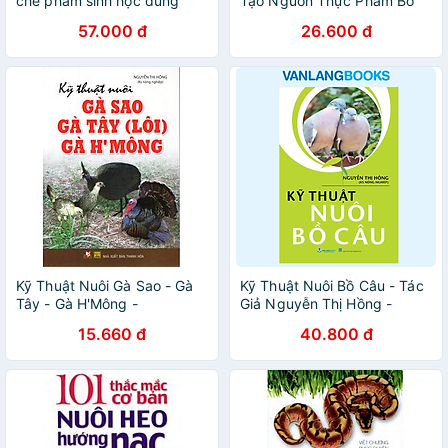
chế phẩm sinh học dùng
Tạo Nguồn Thực Phẩm Bổ
trong nông nghiệp
Dưỡng Cho Gia Cầm - Gia
57.000 đ
26.600 đ
Súc - Vanlangbooks
Kỹ Thuật Nuôi Gà Sao - Gà
Kỹ Thuật Nuôi Bồ Câu - Tác
Tây - Gà H'Mông -
Giả Nguyễn Thị Hồng -
Vanlangbooks
Vanlangbooks
15.660 đ
40.800 đ