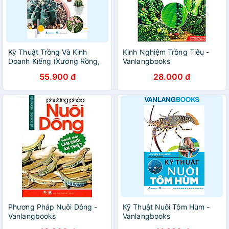
Kỹ Thuật Trồng Và Kinh
Kinh Nghiệm Trồng Tiêu -
Doanh Kiểng (Xương Rồng,
Vanlangbooks
Xương Rồng Bát Tiên,Sứ
55.900 đ
28.000 đ
Thái Lan) - Vanlangbook
Phương Pháp Nuôi Dông -
Kỹ Thuật Nuôi Tôm Hùm -
Vanlangbooks
Vanlangbooks