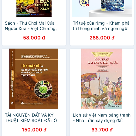
Sách - Thú Chơi Mai Của
Trí tuệ của rừng - Khám phá
Người Xưa - Việt Chương,
trí thông minh và ngôn ngữ
KS Nguyễn Việt Thái
của loài cây
58.000 đ
288.000 đ
TÀI NGUYÊN ĐẤT VÀ KỸ
Lịch sử Việt Nam bằng tranh
THUẬT KIỂM SOÁT ĐẤT Ô
- Nhà Trần xây dựng đất
NHIỄM, SUY THOÁI TẠI VIỆT
nước (Bản màu)
150.000 đ
63.700 đ
NAM (SÁCH CHUYÊN KHẢO)