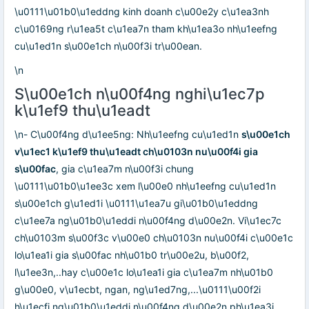
\u0111\u01b0\u1eddng kinh doanh c\u00e2y c\u1ea3nh
c\u0169ng r\u1ea5t c\u1ea7n tham kh\u1ea3o nh\u1eefng
cu\u1ed1n s\u00e1ch n\u00f3i tr\u00ean.
\n
S\u00e1ch n\u00f4ng nghi\u1ec7p
k\u1ef9 thu\u1eadt
\n- C\u00f4ng d\u1ee5ng: Nh\u1eefng cu\u1ed1n
s\u00e1ch
v\u1ec1 k\u1ef9 thu\u1eadt ch\u0103n nu\u00f4i gia
s\u00fac
, gia c\u1ea7m n\u00f3i chung
\u0111\u01b0\u1ee3c xem l\u00e0 nh\u1eefng cu\u1ed1n
s\u00e1ch g\u1ed1i \u0111\u1ea7u gi\u01b0\u1eddng
c\u1ee7a ng\u01b0\u1eddi n\u00f4ng d\u00e2n. Vi\u1ec7c
ch\u0103m s\u00f3c v\u00e0 ch\u0103n nu\u00f4i c\u00e1c
lo\u1ea1i gia s\u00fac nh\u01b0 tr\u00e2u, b\u00f2,
l\u1ee3n,..hay c\u00e1c lo\u1ea1i gia c\u1ea7m nh\u01b0
g\u00e0, v\u1ecbt, ngan, ng\u1ed7ng,...\u0111\u00f2i
h\u1ecfi ng\u01b0\u1eddi n\u00f4ng d\u00e2n ph\u1ea3i