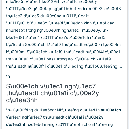
nh\u1ea5t v\u1ec1 l\u0129nh v\u1ef1c n\u00e0y
\u0111\u1ec3 gi\u00fap ng\u01b0\u1eddi d\u00e2n c\u00f3
th\u1ec3 d\u1ec5 d\u00e0ng \u0111\u1ea1t
\u0111\u01b0\u1ee3c l\u1ee3i \u00edch kinh t\u1ebf cao
nh\u1ea5t trong ng\u00e0nh ngh\u1ec1 n\u00e0y. \n-
M\u1ed9t s\u1ed1 \u0111\u1ea7u s\u00e1ch n\u1ed5i
b\u1eadt: S\u00e1ch k\u1ef9 thu\u1eadt nu\u00f4i t\u00f4m
h\u00f9m, S\u00e1ch k\u1ef9 thu\u1eadt nu\u00f4i c\u00e1
tra v\u00e0 c\u00e1 basa trong ao, S\u00e1ch k\u1ef9
thu\u1eadt nu\u00f4i c\u00e1 b\u1ed1ng t\u01b0\u1ee3ng,...
\n
S\u00e1ch v\u1ec1 ngh\u1ec7
thu\u1eadt ch\u01a1i c\u00e2y
c\u1ea3nh
\n- C\u00f4ng d\u1ee5ng: Nh\u1eefng cu\u1ed1n
s\u00e1ch
v\u1ec1 ngh\u1ec7 thu\u1eadt ch\u01a1i c\u00e2y
c\u1ea3nh
s\u1ebd mang \u0111\u1ebfn cho nh\u1eefng