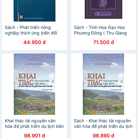
Sách - Phát triển nông
Sách - Tinh Hoa Đạo Học
nghiệp thích ứng biến đổi
Phương Đông ( Thu Giang
khí hậu của Thái Lan,
Nguyễn Duy Cần ) - NXB Trẻ
44.950 đ
71.500 đ
Malaixia và hàm ý cho Việt
Nam
Khai thác tài nguyên văn
Sách - Khai thác tài nguyên
hóa để phát triển du lịch bền
văn hóa để phát triển du lịch
vững vùng Tây Bắc
bền vững vùng Tây Bắc
98.901 đ
98.890 đ