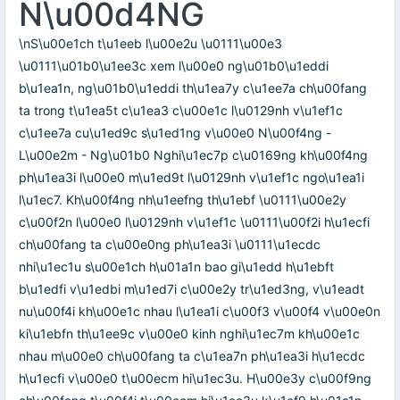
N\u00d4NG
\nS\u00e1ch t\u1eeb l\u00e2u \u0111\u00e3
\u0111\u01b0\u1ee3c xem l\u00e0 ng\u01b0\u1eddi
b\u1ea1n, ng\u01b0\u1eddi th\u1ea7y c\u1ee7a ch\u00fang
ta trong t\u1ea5t c\u1ea3 c\u00e1c l\u0129nh v\u1ef1c
c\u1ee7a cu\u1ed9c s\u1ed1ng v\u00e0 N\u00f4ng -
L\u00e2m - Ng\u01b0 Nghi\u1ec7p c\u0169ng kh\u00f4ng
ph\u1ea3i l\u00e0 m\u1ed9t l\u0129nh v\u1ef1c ngo\u1ea1i
l\u1ec7. Kh\u00f4ng nh\u1eefng th\u1ebf \u0111\u00e2y
c\u00f2n l\u00e0 l\u0129nh v\u1ef1c \u0111\u00f2i h\u1ecfi
ch\u00fang ta c\u00e0ng ph\u1ea3i \u0111\u1ecdc
nhi\u1ec1u s\u00e1ch h\u01a1n bao gi\u1edd h\u1ebft
b\u1edfi v\u1edbi m\u1ed7i c\u00e2y tr\u1ed3ng, v\u1eadt
nu\u00f4i kh\u00e1c nhau l\u1ea1i c\u00f3 v\u00f4 v\u00e0n
ki\u1ebfn th\u1ee9c v\u00e0 kinh nghi\u1ec7m kh\u00e1c
nhau m\u00e0 ch\u00fang ta c\u1ea7n ph\u1ea3i h\u1ecdc
h\u1ecfi v\u00e0 t\u00ecm hi\u1ec3u. H\u00e3y c\u00f9ng