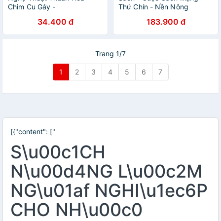
Chim Cu Gáy -
Thứ Chín - Nền Nông
Vanlangbooks
Nghiệp Sẽ Tiến Hóa Ra Sao
34.400 đ
183.900 đ
Trong Kỷ Nguyên Mới?
Trang 1/7
1
2
3
4
5
6
7
[{"content": ["
S\u00c1CH
N\u00d4NG L\u00c2M
NG\u01af NGHI\u1ec6P
CHO NH\u00c0