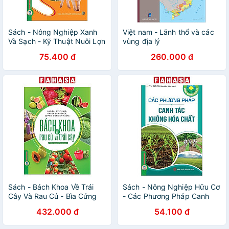
Sách - Nông Nghiệp Xanh
Việt nam - Lãnh thổ và các
Và Sạch - Kỹ Thuật Nuôi Lợn
vùng địa lý
Khoa Học, An Toàn Và Hiệu
75.400 đ
260.000 đ
Quả
Sách - Bách Khoa Về Trái
Sách - Nông Nghiệp Hữu Cơ
Cây Và Rau Củ - Bìa Cứng
- Các Phương Pháp Canh
Tác Không Hóa Chất
432.000 đ
54.100 đ