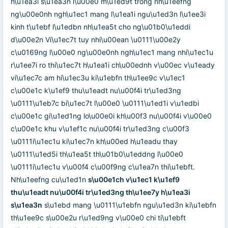
h\u1ea3i s\u1ea3n l\u00e0 m\u1ed9t trong nh\u1eefng
ng\u00e0nh ngh\u1ec1 mang l\u1ea1i ngu\u1ed3n l\u1ee3i
kinh t\u1ebf l\u1edbn nh\u1ea5t cho ng\u01b0\u1eddi
d\u00e2n Vi\u1ec7t tuy nhi\u00ean \u0111\u00e2y
c\u0169ng l\u00e0 ng\u00e0nh ngh\u1ec1 mang nhi\u1ec1u
r\u1ee7i ro thi\u1ec7t h\u1ea1i ch\u00ednh v\u00ec v\u1eady
vi\u1ec7c am hi\u1ec3u ki\u1ebfn th\u1ee9c v\u1ec1
c\u00e1c k\u1ef9 thu\u1eadt nu\u00f4i tr\u1ed3ng
\u0111\u1eb7c bi\u1ec7t l\u00e0 \u0111\u1ed1i v\u1edbi
c\u00e1c gi\u1ed1ng lo\u00e0i kh\u00f3 nu\u00f4i v\u00e0
c\u00e1c khu v\u1ef1c nu\u00f4i tr\u1ed3ng c\u00f3
\u0111i\u1ec1u ki\u1ec7n kh\u00ed h\u1eadu thay
\u0111\u1ed5i th\u1ea5t th\u01b0\u1eddng l\u00e0
\u0111i\u1ec1u v\u00f4 c\u00f9ng c\u1ea7n thi\u1ebft.
Nh\u1eefng cu\u1ed1n
s\u00e1ch v\u1ec1 k\u1ef9
thu\u1eadt nu\u00f4i tr\u1ed3ng th\u1ee7y h\u1ea3i
s\u1ea3n
s\u1ebd mang \u0111\u1ebfn ngu\u1ed3n ki\u1ebfn
th\u1ee9c s\u00e2u r\u1ed9ng v\u00e0 chi ti\u1ebft