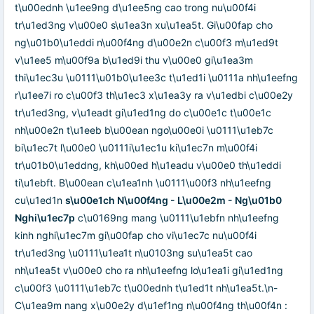
t\u00ednh \u1ee9ng d\u1ee5ng cao trong nu\u00f4i
tr\u1ed3ng v\u00e0 s\u1ea3n xu\u1ea5t. Gi\u00fap cho
ng\u01b0\u1eddi n\u00f4ng d\u00e2n c\u00f3 m\u1ed9t
v\u1ee5 m\u00f9a b\u1ed9i thu v\u00e0 gi\u1ea3m
thi\u1ec3u \u0111\u01b0\u1ee3c t\u1ed1i \u0111a nh\u1eefng
r\u1ee7i ro c\u00f3 th\u1ec3 x\u1ea3y ra v\u1edbi c\u00e2y
tr\u1ed3ng, v\u1eadt gi\u1ed1ng do c\u00e1c t\u00e1c
nh\u00e2n t\u1eeb b\u00ean ngo\u00e0i \u0111\u1eb7c
bi\u1ec7t l\u00e0 \u0111i\u1ec1u ki\u1ec7n m\u00f4i
tr\u01b0\u1eddng, kh\u00ed h\u1eadu v\u00e0 th\u1eddi
ti\u1ebft. B\u00ean c\u1ea1nh \u0111\u00f3 nh\u1eefng
cu\u1ed1n
s\u00e1ch N\u00f4ng - L\u00e2m - Ng\u01b0
Nghi\u1ec7p
c\u0169ng mang \u0111\u1ebfn nh\u1eefng
kinh nghi\u1ec7m gi\u00fap cho vi\u1ec7c nu\u00f4i
tr\u1ed3ng \u0111\u1ea1t n\u0103ng su\u1ea5t cao
nh\u1ea5t v\u00e0 cho ra nh\u1eefng lo\u1ea1i gi\u1ed1ng
c\u00f3 \u0111\u1eb7c t\u00ednh t\u1ed1t nh\u1ea5t.\n-
C\u1ea9m nang x\u00e2y d\u1ef1ng n\u00f4ng th\u00f4n :