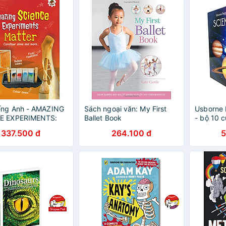
ếng Anh - AMAZING
Sách ngoại văn: My First
Usborne 
E EXPERIMENTS:
Ballet Book
- bộ 10 c
R
cứng
337.500 đ
264.100 đ
5