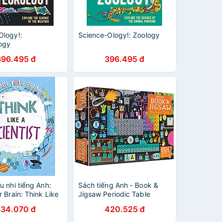
Ology!:
Science-Ology!: Zoology
ogy
396.495 đ
396.495 đ
u nhi tiếng Anh:
Sách tiếng Anh - Book &
r Brain: Think Like
Jigsaw Periodic Table
st
334.070 đ
420.525 đ