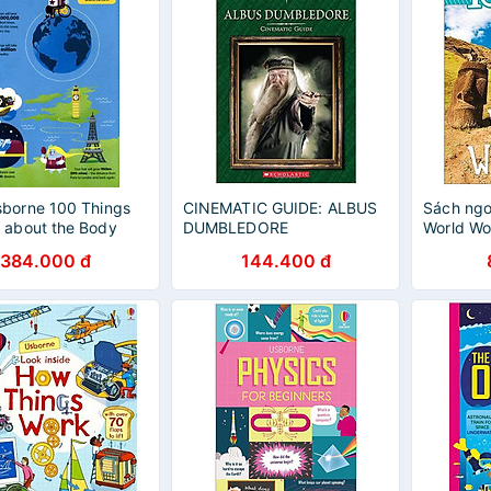
borne 100 Things
CINEMATIC GUIDE: ALBUS
Sách ngo
 about the Body
DUMBLEDORE
World Wo
384.000 đ
144.400 đ