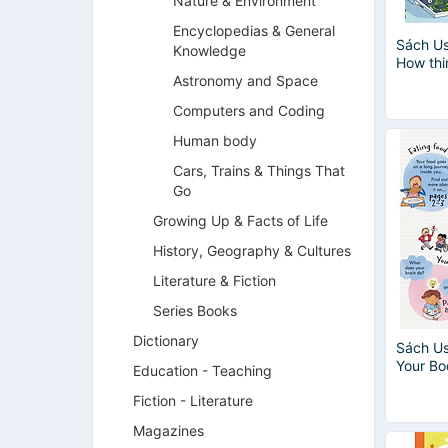
Nature & Environment
Encyclopedias & General
Sách Us
Knowledge
How thi
Astronomy and Space
Computers and Coding
Human body
Cars, Trains & Things That
Go
Growing Up & Facts of Life
History, Geography & Cultures
Literature & Fiction
Series Books
Dictionary
Sách Us
Your B
Education - Teaching
Fiction - Literature
Magazines