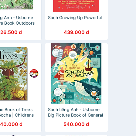
ng Anh - Usborne
Sách Growing Up Powerful
ure Book Outdoors
526.500 đ
439.000 đ
he Book of Trees
Sách tiếng Anh - Usborne
Socha | Childrens
Big Picture Book of General
Book / Ngoại văn
Knowledge
40.000 đ
540.000 đ
 Bìa cứng