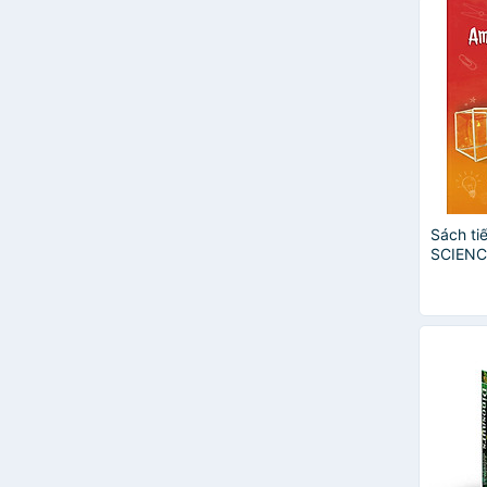
Rob Colson
Roger Hargreaves
Sam Smith
Sethu Vijayakumar
Stephanie Sabol, Ted Hammond
Steve Mould
Steven Rinella
Sue Becklake
Susan Martineau
The Usborne
Sách ti
The Wanderers
SCIENC
MATTE
Tom Jackson
Tracey Turner
Camilla de la Bedoyere
Imagine That
Garry Fleming
Katie Daynes
Anita Ganeri
Jess French
Owen Davey