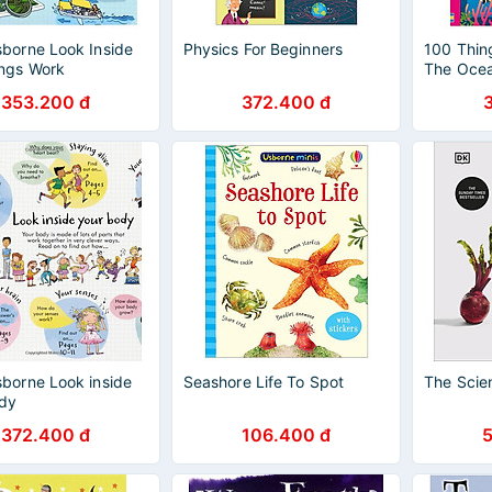
borne Look Inside
Physics For Beginners
100 Thin
ngs Work
The Oce
353.200 đ
372.400 đ
borne Look inside
Seashore Life To Spot
The Scien
ody
372.400 đ
106.400 đ