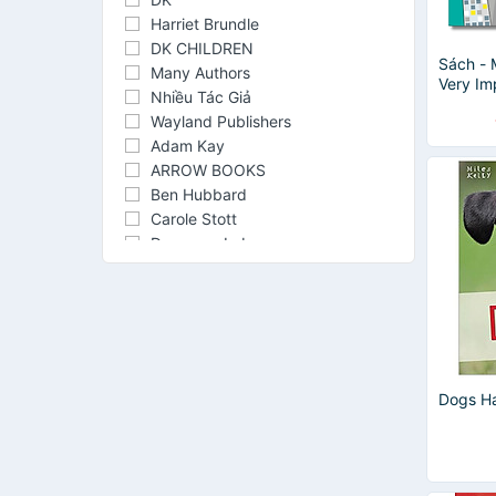
Harriet Brundle
DK CHILDREN
Sách - 
Many Authors
Very Im
Nhiều Tác Giả
Childre
Wayland Publishers
Thiếu n
Adam Kay
ARROW BOOKS
Ben Hubbard
Carole Stott
Duopress Labs
Gemma McMullen
Hinkler
James Maclaine
Jenny Jacoby
Jordan B. Peterson
Lake Press
Dogs H
Martin Jenkins
Milo Kids
Paul Mason
Rhiannon Lambert