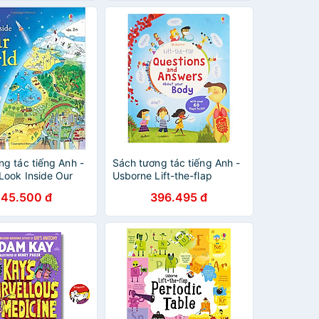
ng tác tiếng Anh -
Sách tương tác tiếng Anh -
Look Inside Our
Usborne Lift-the-flap
Questions and Answers
45.500 đ
396.495 đ
about Your Body