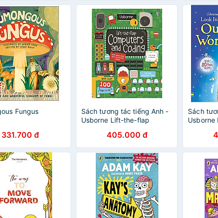
ous Fungus
Sách tương tác tiếng Anh -
Sách tươ
Usborne Lift-the-flap
Usborne 
Computers and Coding
World
331.700 đ
405.000 đ
4