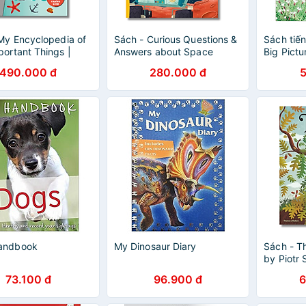
My Encyclopedia of
Sách - Curious Questions &
Sách tiế
portant Things |
Answers about Space
Big Pict
ns Book / Ngoại văn
Machines | Childrens
490.000 đ
280.000 đ
hi Bìa cứng
Science / Ngoại văn Bìa
cứng
andbook
My Dinosaur Diary
Sách - T
by Piotr 
Picture 
73.100 đ
96.900 đ
6
Thiếu nhi