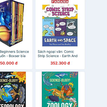
Beginners Science
Sách ngoại văn: Comic
uốn - Boxser bìa
Strip Science - Earth And
Space
50.000 đ
352.300 đ