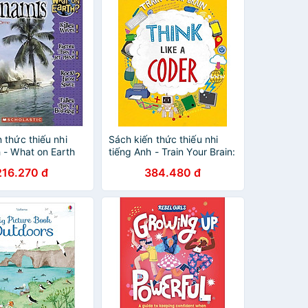
 thức thiếu nhi
Sách kiến thức thiếu nhi
 - What on Earth
tiếng Anh - Train Your Brain:
s
Think Like A Coder
216.270 đ
384.480 đ