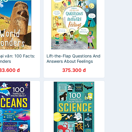
ại văn: 100 Facts:
Lift-the-Flap Questions And
nders
Answers About Feelings
83.600 đ
375.300 đ