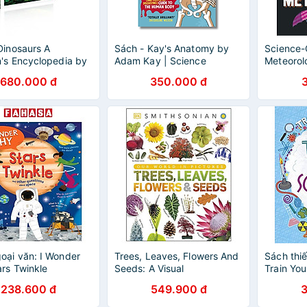
Dinosaurs A
Sách - Kay's Anatomy by
Science-
n's Encyclopedia by
Adam Kay | Science
Meteorol
ch tiếng anh
Children’s Book / Ngoại văn
680.000 đ
350.000 đ
Thiếu nhi Nhập khẩu
oại văn: I Wonder
Trees, Leaves, Flowers And
Sách thiế
rs Twinkle
Seeds: A Visual
Train You
Encyclopedia Of The Plant
A Scienti
238.600 đ
549.900 đ
Kingdom