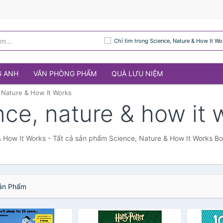
Chỉ tìm trong Science, Nature & How It Wo
G ANH
VĂN PHÒNG PHẨM
QUÀ LƯU NIỆM
 Nature & How It Works
nce, nature & how it 
 How It Works - Tất cả sản phẩm Science, Nature & How It Works Bo
n Phẩm