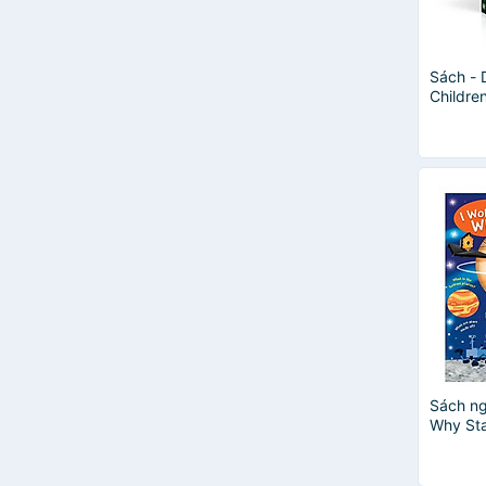
Amanda O'Neill
Anna Claybourne
April Pulley Sayre
Sách - 
Autumn Publishing
Childre
Becky Miles
DK - Sá
Ben Hoare
Bill Gates
Brenda Walpole
Sách ng
Why Sta