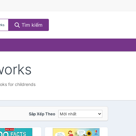
Tìm kiếm
rks
works
oks for childrends
Sắp Xếp Theo