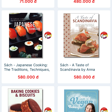
71.000 đ
480.000 đ
Recipes by Charlie Watson
Sách - Japanese Cooking:
Sách - A Taste of
The Traditions, Techniques,
Scandinavia by Anna
Ingredients & Recipes - Emi
Mosesson - Cookbooks in
580.000 đ
580.000 đ
Kazuko - Bìa cứng
English - Ngoại Văn Bìa
Cứng