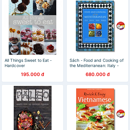
All Things Sweet to Eat -
Sách - Food and Cooking of
Hardcover
the Mediterranean: Italy -
Greece - Spain - France by
195.000 đ
680.000 đ
Pepita Aris