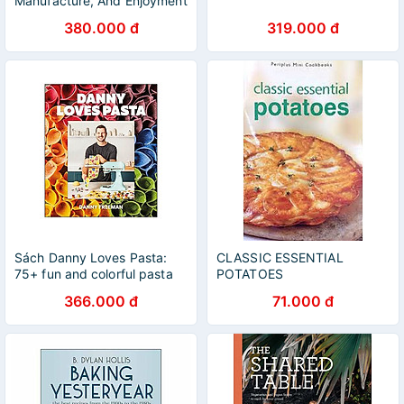
Manufacture, And Enjoyment
by Orjan Westerlund
380.000 đ
319.000 đ
Sách Danny Loves Pasta:
CLASSIC ESSENTIAL
75+ fun and colorful pasta
POTATOES
shapes, patterns, sauces,
366.000 đ
71.000 đ
and more