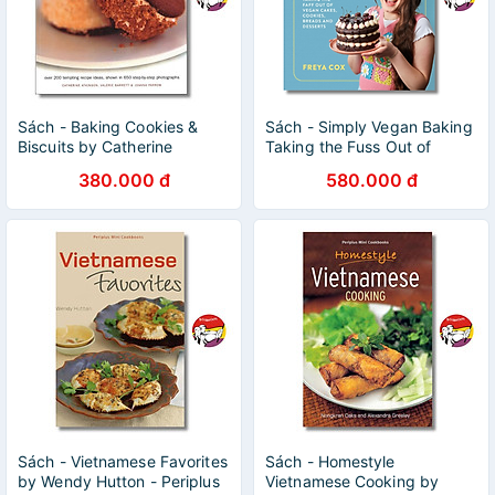
Sách - Baking Cookies &
Sách - Simply Vegan Baking
Biscuits by Catherine
Taking the Fuss Out of
Atkinson - Dạy nấu ăn tiếng
Vegan Cakes, Cookies,
380.000 đ
580.000 đ
Anh/Cookbook in English
Breads, and Desserts by
Freya Cox
Sách - Vietnamese Favorites
Sách - Homestyle
by Wendy Hutton - Periplus
Vietnamese Cooking by