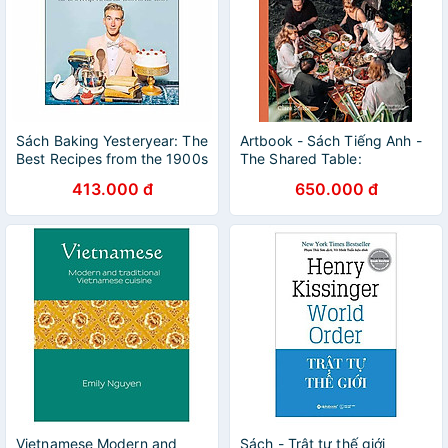
Sách Baking Yesteryear: The
Artbook - Sách Tiếng Anh -
Best Recipes from the 1900s
The Shared Table:
to the 1980s
Vegetarian and vegan feasts
413.000 đ
650.000 đ
to cook for your crowd
Vietnamese Modern and
Sách - Trật tự thế giới