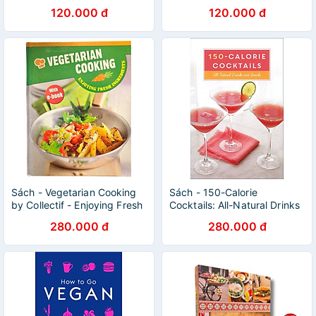
Mini Cookbooks
Nongkran Daks - Periplus
120.000 đ
120.000 đ
Mini Cookbooks
Sách - Vegetarian Cooking
Sách - 150-Calorie
by Collectif - Enjoying Fresh
Cocktails: All-Natural Drinks
Ingredients
and Snacks: A Recipe Book
280.000 đ
280.000 đ
by Stephanie Banyas