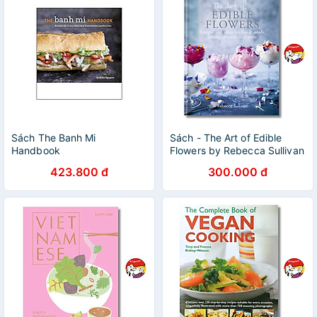
Sách The Banh Mi
Sách - The Art of Edible
Handbook
Flowers by Rebecca Sullivan
| Cookbooks / Ngoại văn
423.800 đ
300.000 đ
Nhập khẩu Bìa cứng