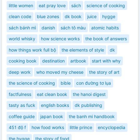
little women
eat pray love
sách
science of cooking
clean code
blue zones
dk book
juice
hygge
sách bánh mì
danish
sách tô màu
atomic habits
world whisky
how science works
the book of answers
how things work full bộ
the elements of style
dk
cooking book
destination
artbook
start with why
deep work
who moved my cheese
the story of art
the science of cooking
bible
con đường tơ lụa
factfulness
eat clean book
the hanoi digest
tasty as fuck
english books
dk publishing
coffee guide
japan book
the banh mi handbook
451 độ f
how food works
little prince
encyclopedia
the hygge
the story of food