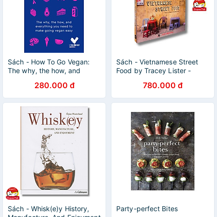
Sách - How To Go Vegan:
Sách - Vietnamese Street
The why, the how, and
Food by Tracey Lister -
everything you need to
Cookbooks/ Cooking / Food
280.000 đ
780.000 đ
make going vegan easy by
in English
Evanna Lynch
Sách - Whisk(e)y History,
Party-perfect Bites