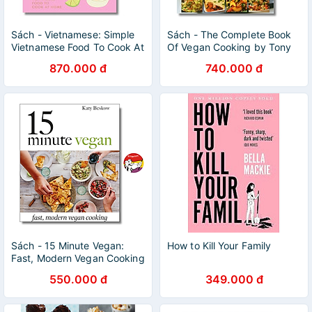
Sách - Vietnamese: Simple
Sách - The Complete Book
Vietnamese Food To Cook At
Of Vegan Cooking by Tony
Home by Uyen Luu / Non
Bishop-Weston | Hardcover
870.000 đ
740.000 đ
Fiction / Nấu ăn
Cookbooks / Ngoại văn
Sách - 15 Minute Vegan:
How to Kill Your Family
Fast, Modern Vegan Cooking
| Hardcover Cookbooks /
550.000 đ
349.000 đ
Nấu ăn / Bìa cứng