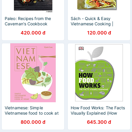
Paleo: Recipes from the
Sách - Quick & Easy
Caveman's Cookbook
Vietnamese Cooking |
English Cookbooks / Sách
420.000 đ
120.000 đ
Nấu ăn Tiếng Anh / Ẩm thực
Việt
Vietnamese: Simple
How Food Works: The Facts
Vietnamese food to cook at
Visually Explained (How
home
Things Work)
800.000 đ
645.300 đ