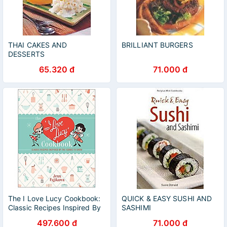
THAI CAKES AND
BRILLIANT BURGERS
DESSERTS
65.320 đ
71.000 đ
The I Love Lucy Cookbook:
QUICK & EASY SUSHI AND
Classic Recipes Inspired By
SASHIMI
The Iconic TV Show
497.600 đ
71.000 đ