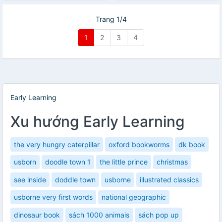
Trang 1/4
1
2
3
4
Early Learning
Xu hướng Early Learning
the very hungry caterpillar
oxford bookworms
dk book
usborn
doodle town 1
the little prince
christmas
see inside
doddle town
usborne
illustrated classics
usborne very first words
national geographic
dinosaur book
sách 1000 animais
sách pop up