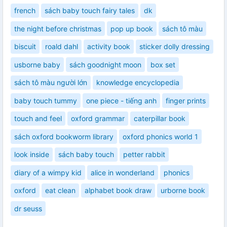
french
sách baby touch fairy tales
dk
the night before christmas
pop up book
sách tô màu
biscuit
roald dahl
activity book
sticker dolly dressing
usborne baby
sách goodnight moon
box set
sách tô màu người lớn
knowledge encyclopedia
baby touch tummy
one piece - tiếng anh
finger prints
touch and feel
oxford grammar
caterpillar book
sách oxford bookworm library
oxford phonics world 1
look inside
sách baby touch
petter rabbit
diary of a wimpy kid
alice in wonderland
phonics
oxford
eat clean
alphabet book draw
urborne book
dr seuss