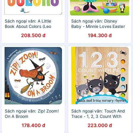
Sách ngoại văn: A Little
Sách ngoại văn: Disney
Book About Colors (Leo
Baby - Minnie Loves Easter
Lionni's Friends)
208.500 đ
194.300 đ
Sách ngoại văn: Zip! Zoom!
Sách ngoại văn: Touch And
On A Broom
Trace - 1, 2, 3 Count With
Me - Touch And Trace
178.400 đ
223.000 đ
Nursery Rhymes