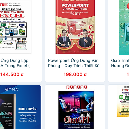
c Ứng Dụng Lập
Powerpoint Ứng Dụng Văn
Giáo Trìn
BA Trong Excel (
Phòng - Quy Trình Thiết Kế
Hướng Đố
âng Cao) Dùng cho
Slide Chuyên Nghiệp Từ A
(HH)
144.500 đ
198.000 đ
Bản 2021-2019-2016
Đến X