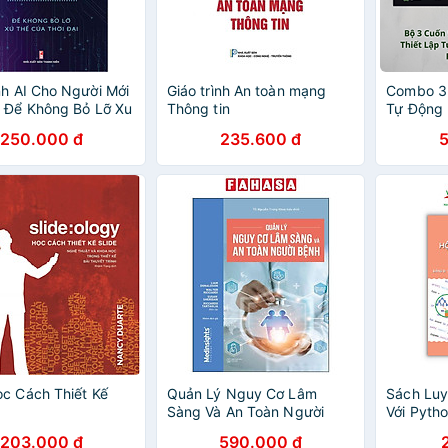
nh AI Cho Người Mới
Giáo trình An toàn mạng
Combo 3
 Để Không Bỏ Lỡ Xu
Thông tin
Tự Động 
 Thời Đại
AI Agent
250.000 đ
235.600 đ
Agent Ứ
c Cách Thiết Kế
Quản Lý Nguy Cơ Lâm
Sách Luy
Sàng Và An Toàn Người
Với Pytho
Bệnh
Năng Lập
203.000 đ
590.000 đ
Học Cơ S