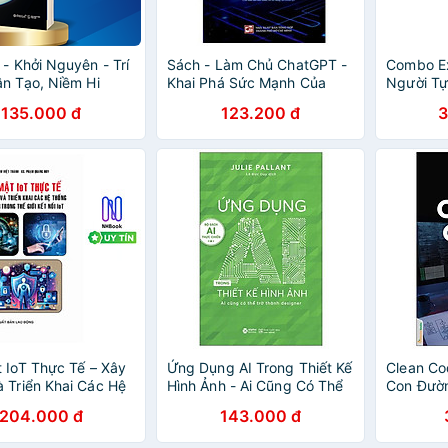
 - Khởi Nguyên - Trí
Sách - Làm Chủ ChatGPT -
Combo E
n Tạo, Niềm Hi
Khai Phá Sức Mạnh Của
Người Tự
 Tinh Thần Nhân
Các Cuộc Trò Chuyện AI
Ứng Dụng
135.000 đ
123.200 đ
3
Bản Quyền
Cao - Lậ
Excel - 
 IoT Thực Tế – Xây
Ứng Dụng AI Trong Thiết Kế
Clean Co
 Triển Khai Các Hệ
Hình Ảnh - Ai Cũng Có Thể
Con Đườn
n Toàn Trong Thế
Trở Thành Designer - Bản
Trình Viê
204.000 đ
143.000 đ
 Nối IoT - STK
Quyền