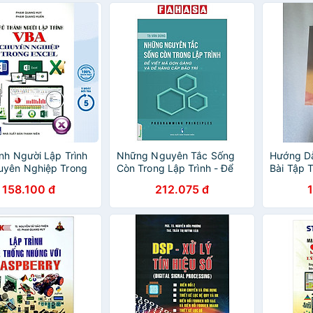
nh Người Lập Trình
Những Nguyên Tắc Sống
Hướng Dẫ
uyên Nghiệp Trong
Còn Trong Lập Trình - Để
Bài Tập 
tk)
Viết Mã Gọn Gàng Và Dễ
158.100 đ
212.075 đ
Nâng Cấp Bảo Trì