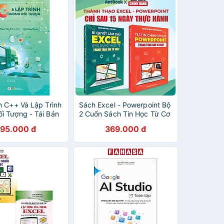
h C++ Và Lập Trình
Sách Excel - Powerpoint Bộ
i Tượng - Tái Bản
2 Cuốn Sách Tin Học Từ Cơ
Bản Đến Nâng Cao - Tặng
195.000 đ
369.000 đ
Video Hướng Dẫn + Khoá
Học + FIle Thực Hành