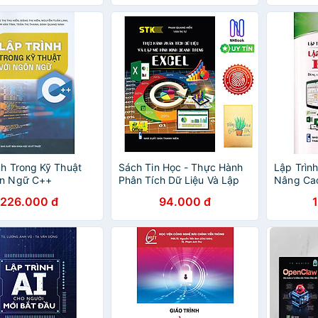
nh Trong Kỹ Thuật
Sách Tin Học - Thực Hành
Lập Trìn
ôn Ngữ C++
Phân Tích Dữ Liệu Và Lập
Nâng Cao
Mô Hình Kinh Doanh Trong
Trong Ex
226.000 đ
94.000 đ
Excel- Bìa mềm- ( Tặng Sổ
Tay Xương Rồng )