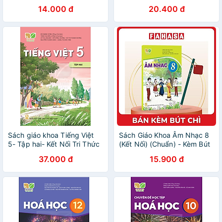
(Chuẩn) - Kèm Bút Chì
Kèm Bút Chì
14.000 đ
20.400 đ
Sách giáo khoa Tiếng Việt
Sách Giáo Khoa Âm Nhạc 8
5- Tập hai- Kết Nối Tri Thức
(Kết Nối) (Chuẩn) - Kèm Bút
Với Cuộc Sống (Kèm bìa
Chì
37.000 đ
15.900 đ
nilong bao sách, nhãn tên)