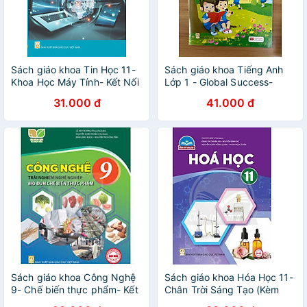
Sách giáo khoa Tin Học 11-
Sách giáo khoa Tiếng Anh
Khoa Học Máy Tính- Kết Nối
Lớp 1 - Global Success-
Tri Thức Với Cuộc Sống
Sách Học Sinh (Kèm bìa bao,
31.000 đ
41.000 đ
(Kèm Nilon bọc Sách)
nhãn tên)
Sách giáo khoa Công Nghệ
Sách giáo khoa Hóa Học 11-
9- Chế biến thực phẩm- Kết
Chân Trời Sáng Tạo (Kèm
Nối Tri Thức Với Cuộc Sống
Nilon bọc Sách)