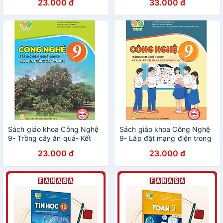
23.000 đ
33.000 đ
(Kèm Nilon bọc Sách)
Sách giáo khoa Công Nghệ
Sách giáo khoa Công Nghệ
9- Trồng cây ăn quả- Kết
9- Lắp đặt mạng điện trong
Nối Tri Thức Với Cuộc Sống
nhà- Kết Nối Tri Thức Với
23.000 đ
23.000 đ
(Kèm Nilon bọc Sách)
Cuộc Sống (Kèm Nilon bọc
Sách)