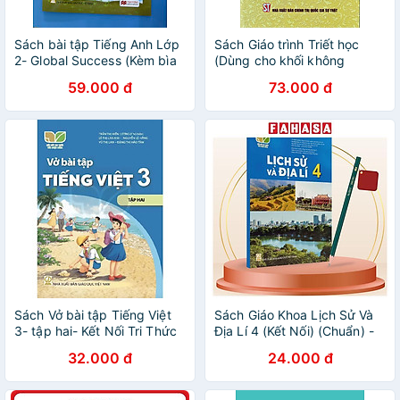
Sách bài tập Tiếng Anh Lớp
Sách Giáo trình Triết học
2- Global Success (Kèm bìa
(Dùng cho khối không
bao, nhãn tên)
chuyên ngành triết học trình
59.000 đ
73.000 đ
độ đào tạo thạc sĩ, tiến sĩ
các ngành khoa học tự
nhiên, công nghệ)
Sách Vở bài tập Tiếng Việt
Sách Giáo Khoa Lịch Sử Và
3- tập hai- Kết Nối Tri Thức
Địa Lí 4 (Kết Nối) (Chuẩn) -
Với Cuộc Sống (Kèm bìa
Kèm Bút Chì
32.000 đ
24.000 đ
nilong bao sách)