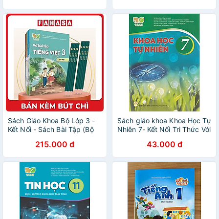
Sách Giáo Khoa Bộ Lớp 3 -
Sách giáo khoa Khoa Học Tự
Kết Nối - Sách Bài Tập (Bộ
Nhiên 7- Kết Nối Tri Thức Với
13 Cuốn) (2025) - Kèm 10
Cuộc Sống (Kèm Nilon bọc
215.000 đ
43.000 đ
Bút Chì
Sách)