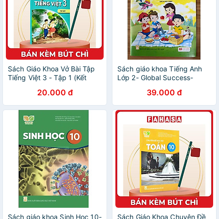
Sách Giáo Khoa Vở Bài Tập
Sách giáo khoa Tiếng Anh
Tiếng Việt 3 - Tập 1 (Kết
Lớp 2- Global Success-
Nối) (Phiên Bản 2025) - Kèm
Sách Học Sinh (Kèm bìa bao,
20.000 đ
39.000 đ
Bút Chì
nhãn tên)
Sách giáo khoa Sinh Học 10-
Sách Giáo Khoa Chuyên Đề