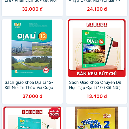
Lí 8- Phần Lịch Sử- Kết Nối
- Tập 2 (Kết Nối) (Chuẩn) -
Tri Thức Với Cuộc Sống
Kèm Bút Chì
32.000 đ
24.100 đ
(Kèm nilon bọc sách, nhãn
tên)
Sách giáo khoa Địa Lí 12-
Sách Giáo Khoa Chuyên Đề
Kết Nối Tri Thức Với Cuộc
Học Tập Địa Lí 10 (Kết Nối)
Sống (Kèm Nilon bọc Sách)
(Chuẩn) - Kèm Bút Chì
37.000 đ
13.400 đ