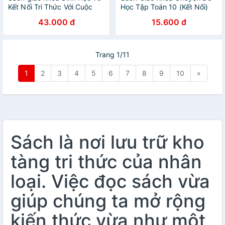
Kết Nối Tri Thức Với Cuộc
Học Tập Toán 10 (Kết Nối)
Sống (Kèm Nilon bọc Sách)
(Chuẩn) - Kèm Bút Chì
43.000 đ
15.600 đ
Trang 1/11
1
2
3
4
5
6
7
8
9
10
»
Sách là nơi lưu trữ kho
tàng tri thức của nhân
loại. Việc đọc sách vừa
giúp chúng ta mở rộng
kiến thức vừa như một