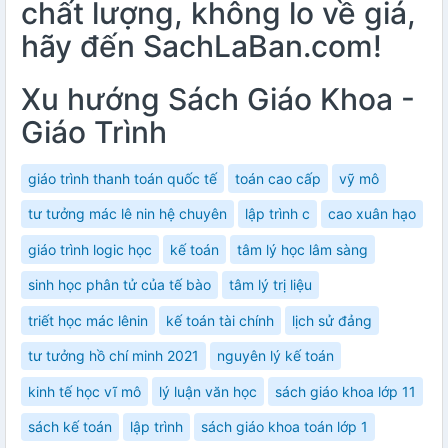
chất lượng, không lo về giá,
hãy đến SachLaBan.com!
Xu hướng Sách Giáo Khoa -
Giáo Trình
giáo trình thanh toán quốc tế
toán cao cấp
vỹ mô
tư tưởng mác lê nin hệ chuyên
lập trình c
cao xuân hạo
giáo trình logic học
kế toán
tâm lý học lâm sàng
sinh học phân tử của tế bào
tâm lý trị liệu
triết học mác lênin
kế toán tài chính
lịch sử đảng
tư tưởng hồ chí minh 2021
nguyên lý kế toán
kinh tế học vĩ mô
lý luận văn học
sách giáo khoa lớp 11
sách kế toán
lập trình
sách giáo khoa toán lớp 1