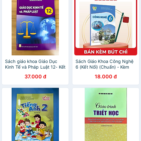
Sách giáo khoa Giáo Dục
Sách Giáo Khoa Công Nghệ
Kinh Tế và Pháp Luật 12- Kết
6 (Kết Nối) (Chuẩn) - Kèm
Nối Tri Thức Với Cuộc Sống
Bút Chì
37.000 đ
18.000 đ
(Kèm nilon bọc sách, nhãn
tên)