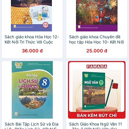
Sách giáo khoa Hóa Học 12-
Sách giáo khoa Chuyên đề
Kết Nối Tri Thức Với Cuộc
học tập Hóa Học 10- Kết Nối
Sống (Kèm Nilon bọc Sách)
Tri Thức Với Cuộc Sống
36.000 đ
25.000 đ
(Kèm Nilon bọc Sách)
Sách Bài Tập Lịch Sử và Địa
Sách Giáo Khoa Ngữ Văn 11