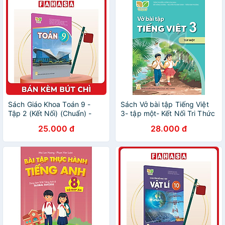
Sách Giáo Khoa Toán 9 -
Sách Vở bài tập Tiếng Việt
Tập 2 (Kết Nối) (Chuẩn) -
3- tập một- Kết Nối Tri Thức
Kèm Bút Chì
Với Cuộc Sống (Kèm bìa
25.000 đ
28.000 đ
nilong bao sách)