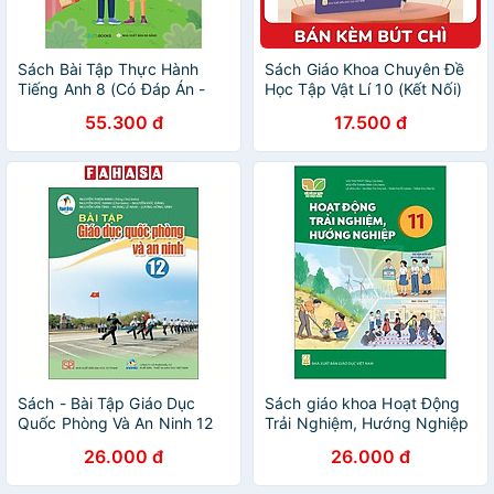
Sách Bài Tập Thực Hành
Sách Giáo Khoa Chuyên Đề
Tiếng Anh 8 (Có Đáp Án -
Học Tập Vật Lí 10 (Kết Nối)
Dùng kèm SGK Tiếng Anh 8
(Chuẩn) - Kèm Bút Chì
55.300 đ
17.500 đ
Global Success)
Sách - Bài Tập Giáo Dục
Sách giáo khoa Hoạt Động
Quốc Phòng Và An Ninh 12
Trải Nghiệm, Hướng Nghiệp
(Cánh Diều) (Chuẩn)
11- Kết Nối Tri Thức Với
26.000 đ
26.000 đ
Cuộc Sống (Kèm Nilon bọc
Sách)