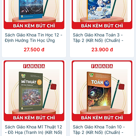
Sách Giáo Khoa Tin Học 12 -
Sách Giáo Khoa Toán 3 -
Định Hướng Tin Học Ứng
Tập 2 (Kết Nối) (Chuẩn) -
Dụng (Kết Nối) (Chuẩn) -
Kèm Bút Chì
27.500 đ
23.900 đ
Kèm Bút Chì
Sách Giáo Khoa Mĩ Thuật 12
Sách Giáo Khoa Toán 10 -
- Đồ Họa (Tranh In) (Kết Nối)
Tập 2 (Kết Nối) (Chuẩn) -