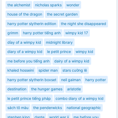
the alchemist
nicholas sparks
wonder
house of the dragon
the secret garden
harry potter slytherin edition
the night she disappeared
grimm
harry potter tiếng anh
wimpy kid 17
dỉay of a wimpy kid
midnight library
diary of a wimpy kid
le petit prince
wimpy kid
me before you tiếng anh
dairy of a wimpy kid
khaled hosseini
spider man
stars cường lê
harry potter slytherin boxset
neil gaiman
harry potter
destination
the hunger games
aristotle
le petit prince tiếng pháp
combo diary of a wimpy kid
sách tô màu
the penderwicks
national geographic
stephen king
dante
world war ii
me before you