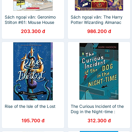
Sách ngoại văn: Geronimo
Sách ngoại văn: The Harry
Stilton #61: Mouse House
Potter Wizarding Almanac
Hunter
203.300 đ
986.200 đ
Rise of the Isle of the Lost
The Curious Incident of the
Dog in the Night-time :
Vintage Children's Classics
195.700 đ
312.300 đ