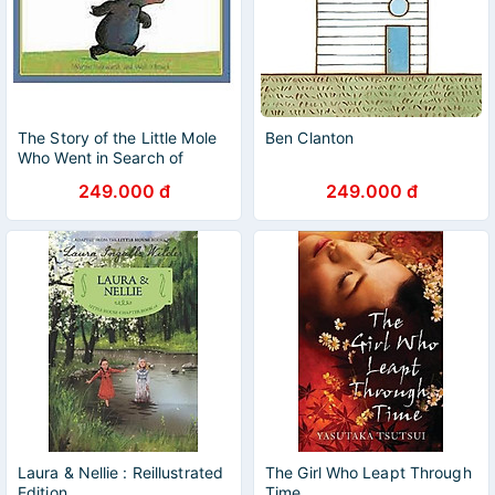
The Story of the Little Mole
Ben Clanton
Who Went in Search of
Whodunit Mini Edition
249.000 đ
249.000 đ
Laura & Nellie : Reillustrated
The Girl Who Leapt Through
Edition
Time