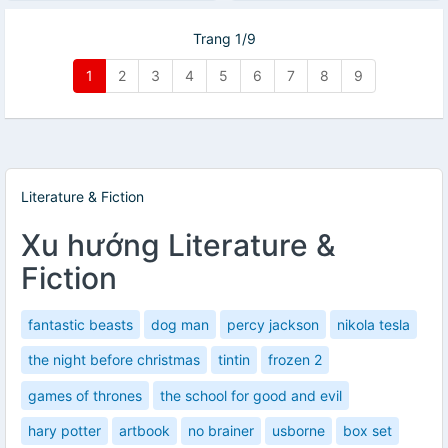
Trang 1/9
1
2
3
4
5
6
7
8
9
Literature & Fiction
Xu hướng Literature &
Fiction
fantastic beasts
dog man
percy jackson
nikola tesla
the night before christmas
tintin
frozen 2
games of thrones
the school for good and evil
hary potter
artbook
no brainer
usborne
box set