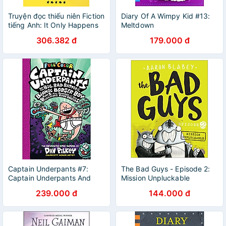
Truyện đọc thiếu niên Fiction
Diary Of A Wimpy Kid #13:
tiếng Anh: It Only Happens
Meltdown
In The Movies
306.382 đ
179.000 đ
Captain Underpants #7:
The Bad Guys - Episode 2:
Captain Underpants And
Mission Unpluckable
The Big, Bad Battle Of The
239.000 đ
144.000 đ
Bionic Booger Boy, Part 2:
The Revenge Of The
Ridiculous Robo-Boogers
(Color Edition)