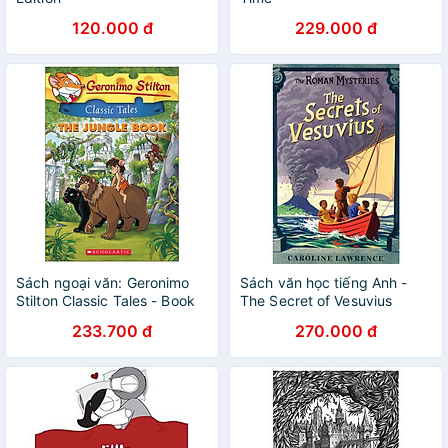
120.000 đ
229.000 đ
Sách ngoại văn: Geronimo
Sách văn học tiếng Anh -
Stilton Classic Tales - Book
The Secret of Vesuvius
11 - The Jungle Book
233.700 đ
270.000 đ