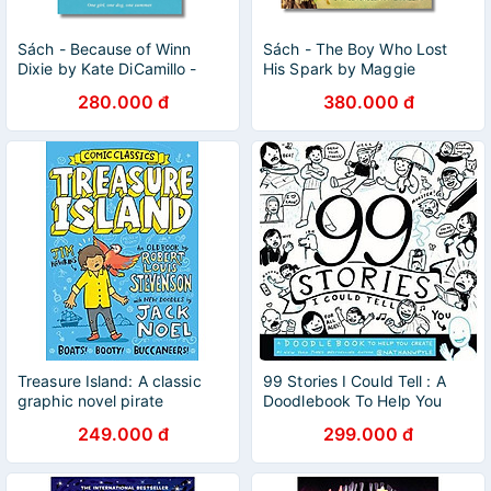
Sách - Because of Winn
Sách - The Boy Who Lost
Dixie by Kate DiCamillo -
His Spark by Maggie
Fiction/Childrens book in
O'Farrell | English Book for
280.000 đ
380.000 đ
English - Ngoại Văn
Children / Ngoại văn
Treasure Island: A classic
99 Stories I Could Tell : A
graphic novel pirate
Doodlebook To Help You
adventure!
Create
249.000 đ
299.000 đ