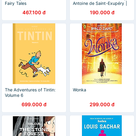
Fairy Tales
Antoine de Saint-Exupéry |
Childrens Fiction / Hoàng Tử
467.100 đ
190.000 đ
Bé Tiếng Anh
The Adventures of Tintin:
Wonka
Volume 6
699.000 đ
299.000 đ