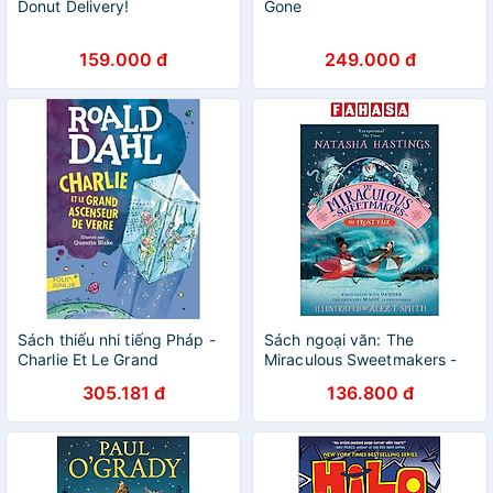
Donut Delivery!
Gone
159.000 đ
249.000 đ
Sách thiếu nhi tiếng Pháp -
Sách ngoại văn: The
Charlie Et Le Grand
Miraculous Sweetmakers -
Ascenseur De Verre
The Frost Fair
305.181 đ
136.800 đ