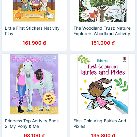
Little First Stickers Nativity
The Woodland Trust: Nature
Play
Explorers Woodland Activity
và Sticker Book
161.900 đ
151.000 đ
Princess Top Activity Book
First Colouring Fairies And
2: My Pony & Me
Pixies
93.100 đ
135.800 đ