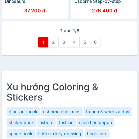
Dinosaurs
Usborne Step-by-step
Drawing Animals
37.200 đ
276.400 đ
Trang 1/6
1
2
3
4
5
6
Xu hướng Coloring &
Stickers
dinosaur book
usborne christmas
french 5 words a day
sticker book
usborn
fashion
sách heo peppa
space book
sticker dolly dressing
book care