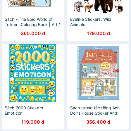
Sách - The Epic World of
Eyelike Stickers: Wild
Tolkien: Coloring Book | Art /
Animals
Sách Tô màu / Ngoại văn
360.000 đ
179.000 đ
Nhập khẩu UK
Sách 2000 Stickers
Sách tương tác tiếng Anh -
Emoticon
Doll's House Sticker And
Colouring Book
119.000 đ
356.400 đ