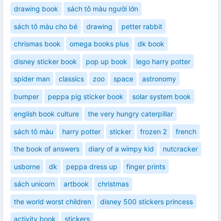
drawing book
sách tô màu người lớn
sách tô màu cho bé
drawing
petter rabbit
chrismas book
omega books plus
dk book
disney sticker book
pop up book
lego harry potter
spider man
classics
zoo
space
astronomy
bumper
peppa pig sticker book
solar system book
english book culture
the very hungry caterpillar
sách tô màu
harry potter
sticker
frozen 2
french
the book of answers
diary of a wimpy kid
nutcracker
usborne
dk
peppa dress up
finger prints
sách unicorn
artbook
christmas
the world worst children
disney 500 stickers princess
activity book
stickers