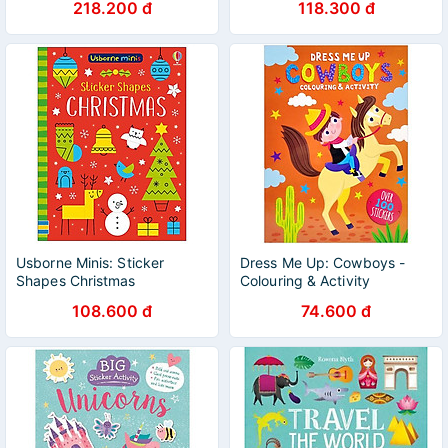
218.200 đ
118.300 đ
Usborne Minis: Sticker
Dress Me Up: Cowboys -
Shapes Christmas
Colouring & Activity
108.600 đ
74.600 đ