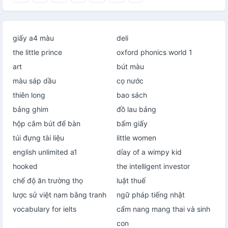
giấy a4 màu
deli
the little prince
oxford phonics world 1
art
bút màu
màu sáp dầu
cọ nước
thiên long
bao sách
bảng ghim
đồ lau bảng
hộp cắm bút để bàn
bấm giấy
túi đựng tài liệu
little women
english unlimited a1
dỉay of a wimpy kid
hooked
the intelligent investor
chế độ ăn trường thọ
luật thuế
lược sử việt nam bằng tranh
ngữ pháp tiếng nhật
vocabulary for ielts
cẩm nang mang thai và sinh
con