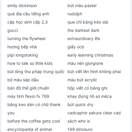
emily dickinson
bút màu pastel
quả địa cầu tiếng anh
rudolph
cặp học sinh cấp 2,3
que chỉ bảng kéo dài
gucci
the darkest dark
turning the flywheel
extraordinary life
hương bếp nhà
giấy ocb
pipi longstoking
early learning christmas
how to talk so little kids
màu nén giorgione
bút lông thư pháp trung quốc
bút viết lên hình không phai
bộ màu sáp dầu
màu bút acrylic
bản đồ thế giới chuẩn
hộp viết có bảng ghi
máy tính flexio fx 799
khay đựng hồ sơ mêca
băng keo dán có chữ thank
bút quick dry
you
cadcaptor sakura clear cad
before the coffee gets cool
sách who is
encyclopedia of animal
199 dinosuro