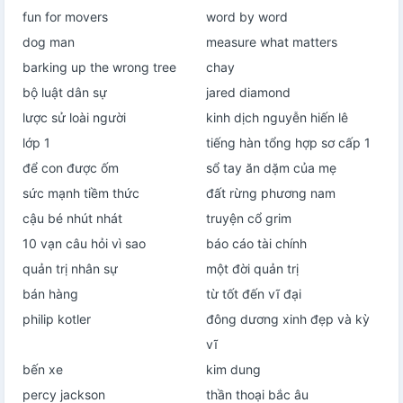
fun for movers
word by word
dog man
measure what matters
barking up the wrong tree
chay
bộ luật dân sự
jared diamond
lược sử loài người
kinh dịch nguyễn hiến lê
lớp 1
tiếng hàn tổng hợp sơ cấp 1
để con được ốm
sổ tay ăn dặm của mẹ
sức mạnh tiềm thức
đất rừng phương nam
cậu bé nhút nhát
truyện cổ grim
10 vạn câu hỏi vì sao
báo cáo tài chính
quản trị nhân sự
một đời quản trị
bán hàng
từ tốt đến vĩ đại
philip kotler
đông dương xinh đẹp và kỳ
vĩ
bến xe
kim dung
percy jackson
thần thoại bắc âu