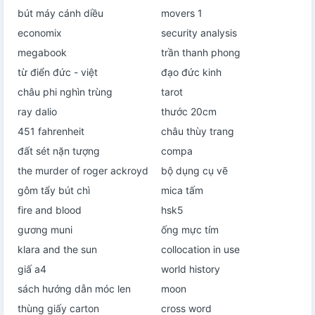
bút máy cánh diều
movers 1
economix
security analysis
megabook
trần thanh phong
từ điển đức - việt
đạo đức kinh
châu phi nghìn trùng
tarot
ray dalio
thước 20cm
451 fahrenheit
châu thùy trang
đất sét nặn tượng
compa
the murder of roger ackroyd
bộ dụng cụ vẽ
gôm tẩy bút chì
mica tấm
fire and blood
hsk5
gương muni
ống mực tím
klara and the sun
collocation in use
giấ a4
world history
sách hướng dẫn móc len
moon
thùng giấy carton
cross word