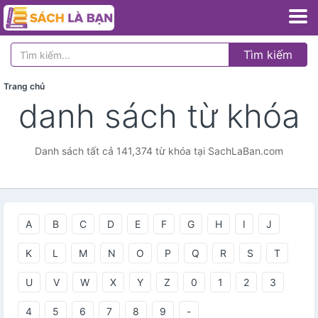
Tìm kiếm
Trang chủ
danh sách từ khóa
Danh sách tất cả 141,374 từ khóa tại SachLaBan.com
A
B
C
D
E
F
G
H
I
J
K
L
M
N
O
P
Q
R
S
T
U
V
W
X
Y
Z
0
1
2
3
4
5
6
7
8
9
-