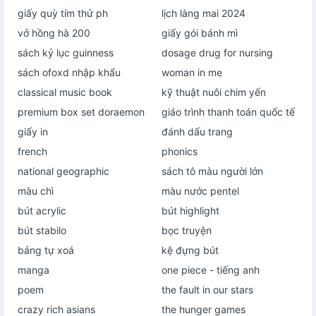
giấy quỳ tím thử ph
lịch làng mai 2024
vở hồng hà 200
giấy gói bánh mì
sách kỷ lục guinness
dosage drug for nursing
sách ofoxd nhập khẩu
woman in me
classical music book
kỹ thuật nuôi chim yến
premium box set doraemon
giáo trình thanh toán quốc tế
giấy in
đánh dấu trang
french
phonics
national geographic
sách tô màu người lớn
màu chì
màu nước pentel
bút acrylic
bút highlight
bút stabilo
bọc truyện
bảng tự xoá
kệ đựng bút
manga
one piece - tiếng anh
poem
the fault in our stars
crazy rich asians
the hunger games