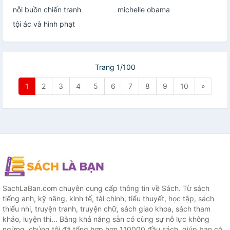
nỗi buồn chiến tranh
michelle obama
tội ác và hình phạt
Trang 1/100
1
2
3
4
5
6
7
8
9
10
»
SachLaBan.com chuyên cung cấp thông tin về Sách. Từ sách
tiếng anh, kỹ năng, kinh tế, tài chính, tiểu thuyết, học tập, sách
thiếu nhi, truyện tranh, truyện chữ, sách giao khoa, sách tham
khảo, luyện thi... Bằng khả năng sẵn có cùng sự nỗ lực không
ngừng, chúng tôi đã tổng hợp hơn 110000 đầu sách, giúp bạn có