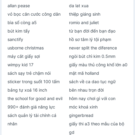
allan pease
da lat xua
vỏ bọc căn cước công dân
thiệp giáng sinh
bìa sổ còng a5
romio and juliet
bút kim tẩy
từ bạn đời đến bạn đạo
sanctify
hồ sơ tâm lý tội phạm
usborne christmas
never split the diference
máy cắt giấy sợi
ngòi bút chì kim 0.5mm
wimpy kid 17
giấy màu thủ công khổ lớn a0
sách sạy trẻ chậm nói
mật mã holland
sticker trong suốt 100 tấm
sách về ca dao tục ngữ
bảng tự xoá 16 inch
bên nhau trọn đời
the school for good and evil
hôm nay chơi gì với con
990+ đánh giá năng lực
móc khoá xinh
sách quản lý tài chính cá
gingerbread
nhân
giấy thi a3 theo mẫu của bộ
gd