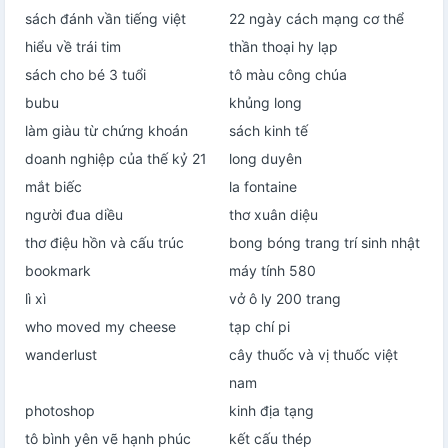
sách đánh vần tiếng việt
22 ngày cách mạng cơ thể
hiểu về trái tim
thần thoại hy lạp
sách cho bé 3 tuổi
tô màu công chúa
bubu
khủng long
làm giàu từ chứng khoán
sách kinh tế
doanh nghiệp của thế kỷ 21
long duyên
mắt biếc
la fontaine
người đua diều
thơ xuân diệu
thơ điệu hồn và cấu trúc
bong bóng trang trí sinh nhật
bookmark
máy tính 580
lì xì
vở ô ly 200 trang
who moved my cheese
tạp chí pi
wanderlust
cây thuốc và vị thuốc việt
nam
photoshop
kinh địa tạng
tô bình yên vẽ hạnh phúc
kết cấu thép