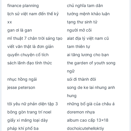
finance planning
chủ nghĩa tam dân
lịch sử việt nam đến thế kỷ
tướng mệnh khảo luận
xx
tạng thư sinh tử
gan ơi là gan
người mở cõi
mĩ thuật 7 chân trời sáng tạo
alat địa lý việt nam cũ
viết văn thật là đơn giản
tam thiên tự
quyển chuyện cổ tích
ai tăng lương cho bạn
sách lãnh đạo tỉnh thức
the garden of youth song
ngữ
nhục hồng ngải
sói đi thành đôi
jesse peterson
song de ke lai nhung anh
hung
tôi yêu nữ phản diện tập 3
những bố già của châu á
bông gòn trang trí noel
doremon nhựa
giấy xi măng loại dày
album cao cấp 13x18
pháp khí phổ ba
dochoicutehelloktiy