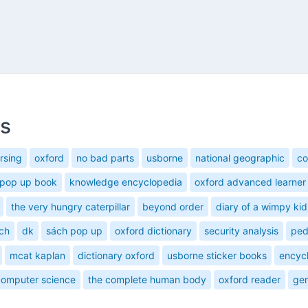
s
rsing
oxford
no bad parts
usborne
national geographic
co
pop up book
knowledge encyclopedia
oxford advanced learner
the very hungry caterpillar
beyond order
diary of a wimpy kid
ch
dk
sách pop up
oxford dictionary
security analysis
ped
mcat kaplan
dictionary oxford
usborne sticker books
encyc
computer science
the complete human body
oxford reader
gen