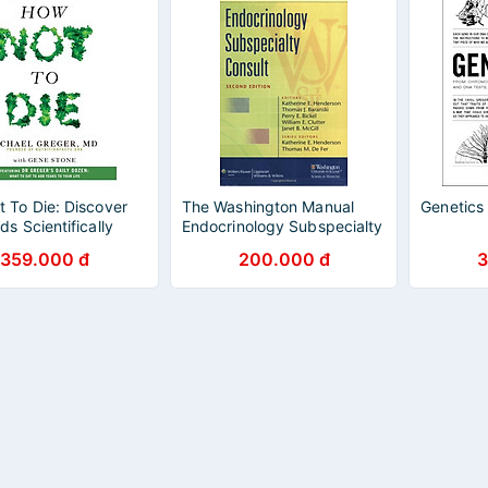
 To Die: Discover
The Washington Manual
Genetics
s Scientifically
Endocrinology Subspecialty
To Prevent And
Consult
359.000 đ
200.000 đ
3
 Disease