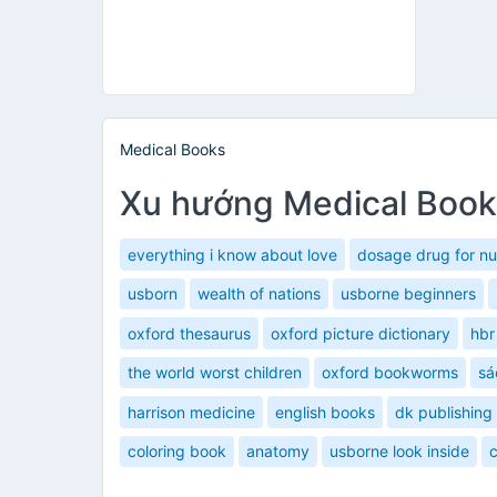
Medical Books
Xu hướng Medical Book
everything i know about love
dosage drug for nu
usborn
wealth of nations
usborne beginners
oxford thesaurus
oxford picture dictionary
hbr
the world worst children
oxford bookworms
sá
harrison medicine
english books
dk publishing
coloring book
anatomy
usborne look inside