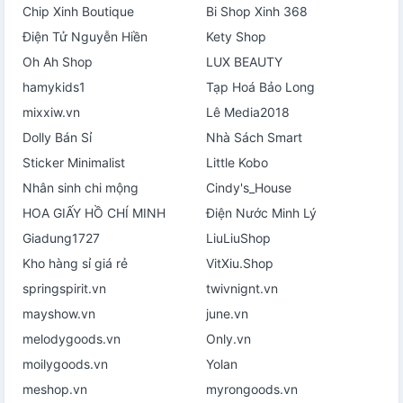
Chip Xinh Boutique
Bi Shop Xinh 368
Điện Tử Nguyễn Hiền
Kety Shop
Oh Ah Shop
LUX BEAUTY
hamykids1
Tạp Hoá Bảo Long
mixxiw.vn
Lê Media2018
Dolly Bán Sỉ
Nhà Sách Smart
Sticker Minimalist
Little Kobo
Nhân sinh chi mộng
Cindy's_House
HOA GIẤY HỒ CHÍ MINH
Điện Nước Minh Lý
Giadung1727
LiuLiuShop
Kho hàng sỉ giá rẻ
VitXiu.Shop
springspirit.vn
twivnignt.vn
mayshow.vn
june.vn
melodygoods.vn
Only.vn
moilygoods.vn
Yolan
meshop.vn
myrongoods.vn