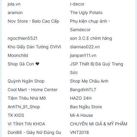
jola.vn
i-decor
aramon
The Ugly Potato
Nov Store - Balo Cao Cấp
Phụ kiện chụp ảnh -
Samdecor
ngocthien5521
son 3.C.E chính hãng
Kho Giấy Dán Tường OVIVI
diannao022.vn
Moonchild
jianpan111.vn
Shop Gà Con ♥
JSP Thiết Bị Đá Quý Trang
Sức
Quỳnh Ngân Shop
Shop Mẹ Châu Anh
Cool Mart - Home Center
BangdinhTLT
Tiệm Thêu Nhà Mỡ
HAZO 24H
AnhThi_91_Shop
Bao Ngầu Store
TK KIDS
Mi-A House
VI TÍNH TIN KHOA
CHUYÊN MI GIẢ & MỸ PHẨM
Doni86 - Giày Nữ Đúng Gu
VNT2018