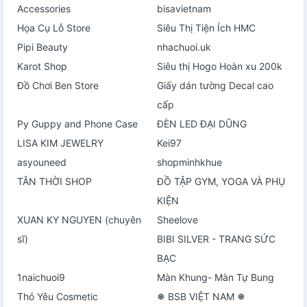
Accessories
bisavietnam
Họa Cụ Lỗ Store
Siêu Thị Tiện Ích HMC
Pipi Beauty
nhachuoi.uk
Karot Shop
Siêu thị Hogo Hoàn xu 200k
Đồ Chơi Ben Store
Giấy dán tường Decal cao
cấp
Py Guppy and Phone Case
ĐÈN LED ĐẠI DŨNG
LISA KIM JEWELRY
Kei97
asyouneed
shopminhkhue
TÂN THỜI SHOP
ĐỒ TẬP GYM, YOGA VÀ PHỤ
KIỆN
XUAN KY NGUYEN (chuyên
Sheelove
sĩ)
BIBI SILVER - TRANG SỨC
BẠC
1naichuoi9
Màn Khung- Màn Tự Bung
Thỏ Yêu Cosmetic
❅ BSB VIỆT NAM ❅