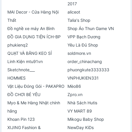
2017
MAI Decor - Cửa Hàng Nội
aliceot
Thất
Talia's Shop
Đồ nghề xe máy An Bình
Shop Áo Thun Game VN
ĐỒ GIA DỤNG TIỆN ÍCH-BP
VPP Bạch Dương
phukienq2
Yêu Là Đủ Shop
QUẠT VÀ BĂNG KEO SỈ
soldmore.vn
Linh Kiện mtu91vn
order_chinachang
Sketchnote___
phuongkute3333333
HOMMES
VNPHUKIEN331
Vật Liệu Đóng Gói - PAKAPRO
Mèo86
ĐỒ CHƠI BÉ YÊU
Zpro.vn
Myo & Me Hàng Nhật chính
Nhà Sách Hutis
hãng
VY MART 89
Khoan Pin 123
Mikogu Baby Shop
XIJING Fashion &
NewDay KiDs