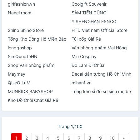
girlfashion.vn
Coolgift Souvenir
Nanci room
SẦM TIẾN DŨNG
YISHENGHAN ESNCO
Shino Shino Store
HTD Viet nam Official Store
Tổng Kho Đồng Hồ Miền Bắc
Túi xốp Giá Rẻ
longgoshop
Văn phòng phẩm Mai Hồng
SimQuocTeHN
Miu Cosplay
Shop văn phòng phẩm
Đồ Lam Đl Chùa
Maymay
Decal dán tường Hồ Chí Minh
QUẹO LụM
mihan1.vn
MUNKIDS BABYSHOP
Tổng kho sỉ đồ sơ sinh mẹ bé
Kho Đồ Chơi Chất Giá Rẻ
Trang 1/100
1
2
3
4
5
6
7
8
9
10
»