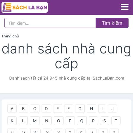
Tìm kiếm
Trang chủ
danh sách nhà cung
cấp
Danh sách tất cả 24,945 nhà cung cấp tại SachLaBan.com
A
B
C
D
E
F
G
H
I
J
K
L
M
N
O
P
Q
R
S
T
U
V
W
X
Y
Z
0
1
2
3