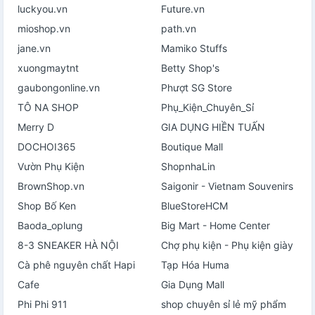
luckyou.vn
Future.vn
mioshop.vn
path.vn
jane.vn
Mamiko Stuffs
xuongmaytnt
Betty Shop's
gaubongonline.vn
Phượt SG Store
TÔ NA SHOP
Phụ_Kiện_Chuyên_Sỉ
Merry D
GIA DỤNG HIỀN TUẤN
DOCHOI365
Boutique Mall
Vườn Phụ Kiện
ShopnhaLin
BrownShop.vn
Saigonir - Vietnam Souvenirs
Shop Bố Ken
BlueStoreHCM
Baoda_oplung
Big Mart - Home Center
8-3 SNEAKER HÀ NỘI
Chợ phụ kiện - Phụ kiện giày
Cà phê nguyên chất Hapi
Tạp Hóa Huma
Cafe
Gia Dụng Mall
Phi Phi 911
shop chuyên sỉ lẻ mỹ phẩm