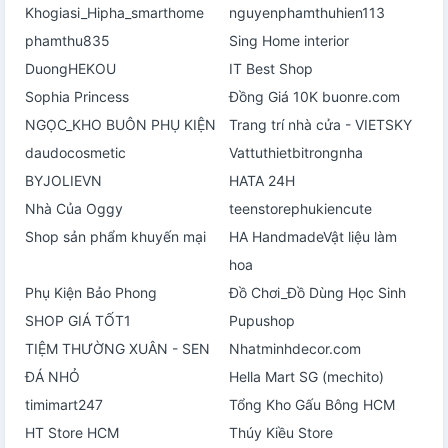
Khogiasi_Hipha_smarthome
nguyenphamthuhien113
phamthu835
Sing Home interior
DuongHEKOU
IT Best Shop
Sophia Princess
Đồng Giá 10K buonre.com
NGỌC_KHO BUÔN PHỤ KIỆN
Trang trí nhà cửa - VIETSKY
daudocosmetic
Vattuthietbitrongnha
BYJOLIEVN
HATA 24H
Nhà Của Oggy
teenstorephukiencute
Shop sản phẩm khuyến mại
HA HandmadeVật liệu làm
hoa
Phụ Kiện Bảo Phong
Đồ Chơi_Đồ Dùng Học Sinh
SHOP GIÁ TỐT1
Pupushop
TIỆM THƯỜNG XUÂN - SEN
Nhatminhdecor.com
ĐÁ NHỎ
Hella Mart SG (mechito)
timimart247
Tổng Kho Gấu Bông HCM
HT Store HCM
Thúy Kiều Store