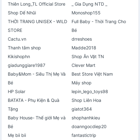
Thiên Long_TL Official Store
_ Gia Dụng NTD _
Shop Dế Nhũi
Monoshop155
THỜI TRANG UNISEX - WILD
Full Baby - Thời Trang Cho
STORE
Bé
Cactu.vn
drreshoes
Thanh tâm shop
Madde2018
Kikishophn
Shop Ăn Vặt TN
giadunggiare1987
Clever Mart
Baby&Mom - Siêu Thị Mẹ Và
Best Store Việt Nam
Bé
Máy shop
HP Solar
lepin_lego_toys98
BATATA - Phụ Kiện & Quà
Shop Liên Hoa
Tặng
giatot364
Baby House- Thế giới Mẹ và
shophanhkieu
Bé
doanngocdiep20
Mẹ bii bii
fantastictrip