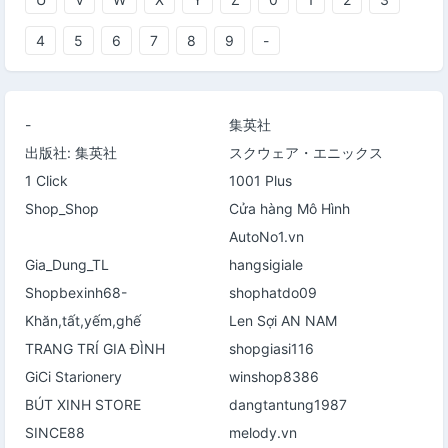
4
5
6
7
8
9
-
-
集英社
出版社: 集英社
スクウェア・エニックス
1 Click
1001 Plus
Shop_Shop
Cửa hàng Mô Hình
AutoNo1.vn
Gia_Dung_TL
hangsigiale
Shopbexinh68-
shophatdo09
Khăn,tất,yếm,ghế
Len Sợi AN NAM
TRANG TRÍ GIA ĐÌNH
shopgiasi116
GiCi Starionery
winshop8386
BÚT XINH STORE
dangtantung1987
SINCE88
melody.vn