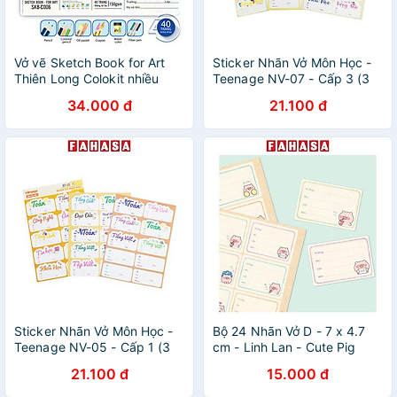
Vở vẽ Sketch Book for Art
Sticker Nhãn Vở Môn Học -
Thiên Long Colokit nhiều
Teenage NV-07 - Cấp 3 (3
kích cỡ
Tờ/Xấp)
34.000 đ
21.100 đ
Sticker Nhãn Vở Môn Học -
Bộ 24 Nhãn Vở D - 7 x 4.7
Teenage NV-05 - Cấp 1 (3
cm - Linh Lan - Cute Pig
Tờ/Xấp)
21.100 đ
15.000 đ