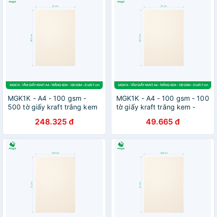
MGK1K - A4 - 100 gsm -
MGK1K - A4 - 100 gsm - 100
500 tờ giấy kraft trắng kem
tờ giấy kraft trắng kem -
- Giấy mỹ thuật in ấn, làm
Giấy mỹ thuật in ấn, làm ruột
248.325 đ
49.665 đ
ruột sổ, vẽ phác thảo
sổ, vẽ phác thảo