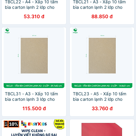
TBCL22 - A4 - Xấp 10 tấm
TBCL21 - A3 - Xấp 10 tấm
bìa carton lạnh 2 lớp cho
bìa carton lạnh 2 lớp cho
đóng gói, lót hộp, giữ form
đóng gói, lót hộp, giữ form
53.310 đ
88.850 đ
hàng, làm đồ handmade
hàng, làm đồ handmade
TBCL31 - A3 - Xấp 10 tấm
TBCL23 - A5 - Xấp 10 tấm
bìa carton lạnh 3 lớp cho
bìa carton lạnh 2 lớp cho
đóng gói, lót hộp, giữ form
đóng gói, lót hộp, giữ form
115.500 đ
33.760 đ
hàng, làm đồ handmade
hàng, làm đồ handmade