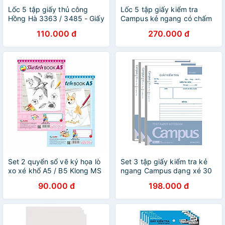
Lốc 5 tập giấy thủ công
Lốc 5 tập giấy kiểm tra
Hồng Hà 3363 / 3485 - Giấy
Campus kẻ ngang có chấm
màu làm mỹ thuật
Rain Of Sakura 30 tờ khổ B5
110.000 đ
270.000 đ
BSS70G-30
Set 2 quyển sổ vẽ ký họa lò
Set 3 tập giấy kiểm tra kẻ
xo xé khổ A5 / B5 Klong MS
ngang Campus dạng xé 30
722 / 723 - Sổ vẽ lKlong
tờ khổ B5 / Tập kiểm tra
90.000 đ
198.000 đ
MS722 / MS723
Campus TPN B5L30