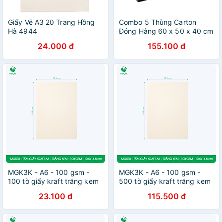
Giấy Vẽ A3 20 Trang Hồng
Combo 5 Thùng Carton
Hà 4944
Đóng Hàng 60 x 50 x 40 cm
24.000 đ
155.100 đ
MGK3K - A6 - 100 gsm -
MGK3K - A6 - 100 gsm -
100 tờ giấy kraft trắng kem
500 tờ giấy kraft trắng kem
- Giấy mỹ thuật in ấn, làm
- Giấy mỹ thuật in ấn, làm
23.100 đ
115.500 đ
ruột sổ, vẽ phác thảo
ruột sổ, vẽ phác thảo