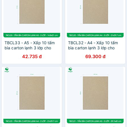
TBCL33 - A5 - Xấp 10 tấm
TBCL32 - A4 - Xấp 10 tấm
bìa carton lạnh 3 lớp cho
bìa carton lạnh 3 lớp cho
đóng gói, lót hộp, giữ form
đóng gói, lót hộp, giữ form
42.735 đ
69.300 đ
hàng, làm đồ handmade
hàng, làm đồ handmade