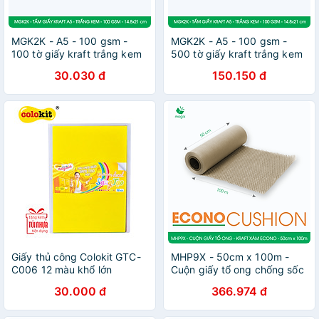
MGK2K - A5 - 100 gsm -
MGK2K - A5 - 100 gsm -
100 tờ giấy kraft trắng kem
500 tờ giấy kraft trắng kem
- Giấy mỹ thuật in ấn, làm
- Giấy mỹ thuật in ấn, làm
30.030 đ
150.150 đ
ruột sổ, vẽ phác thảo
ruột sổ, vẽ phác thảo
Giấy thủ công Colokit GTC-
MHP9X - 50cm x 100m -
C006 12 màu khổ lớn
Cuộn giấy tổ ong chống sốc
- Kraft xám Siêu Tiết Kiệm
30.000 đ
366.974 đ
ECONO