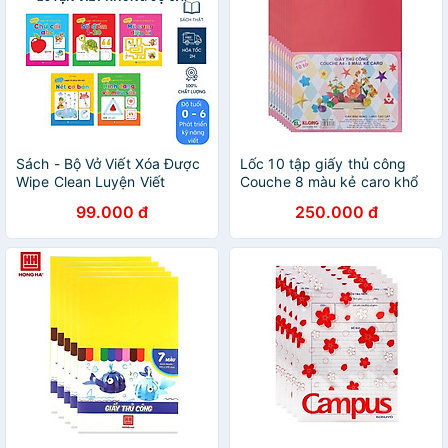
Sách - Bộ Vở Viết Xóa Được
Lốc 10 tập giấy thủ công
Wipe Clean Luyện Viết
Couche 8 màu kẻ caro khổ
Không Sợ Sai ( Bộ 5 Cuốn) -
A4 Klong 705
99.000 đ
250.000 đ
Tặng Kèm 2 Bút