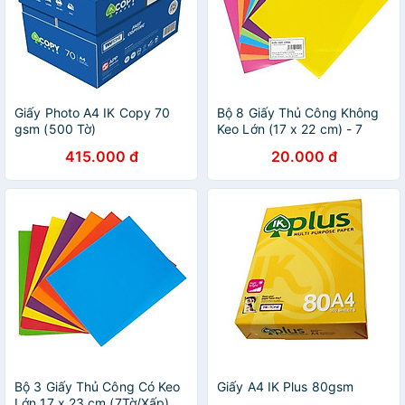
Giấy Photo A4 IK Copy 70
Bộ 8 Giấy Thủ Công Không
gsm (500 Tờ)
Keo Lớn (17 x 22 cm) - 7
Tờ/Xấp
415.000 đ
20.000 đ
Bộ 3 Giấy Thủ Công Có Keo
Giấy A4 IK Plus 80gsm
Lớn 17 x 23 cm (7Tờ/Xấp)