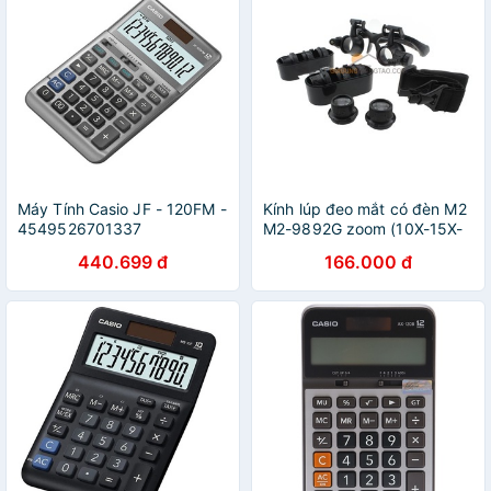
Máy Tính Casio JF - 120FM -
Kính lúp đeo mắt có đèn M2
4549526701337
M2-9892G zoom (10X-15X-
20X-25X)
440.699 đ
166.000 đ