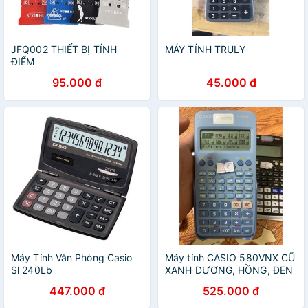
JFQ002 THIẾT BỊ TÍNH
MÁY TÍNH TRULY
ĐIỂM
95.000 đ
45.000 đ
Máy Tính Văn Phòng Casio
Máy tính CASIO 580VNX CŨ
Sl 240Lb
XANH DƯƠNG, HỒNG, ĐEN
| CASIO 580VNX CŨ CHÍNH
447.000 đ
525.000 đ
HÃNG SOI LASER