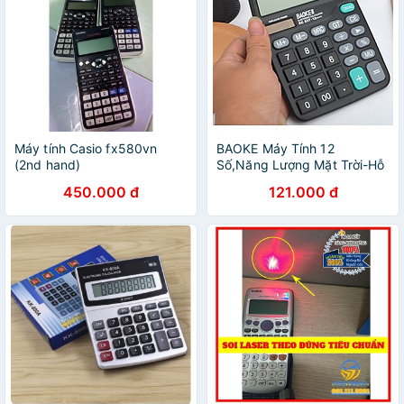
Máy tính Casio fx580vn
BAOKE Máy Tính 12
(2nd hand)
Số,Năng Lượng Mặt Trời-Hỗ
Trợ Bán Buôn
450.000 đ
121.000 đ