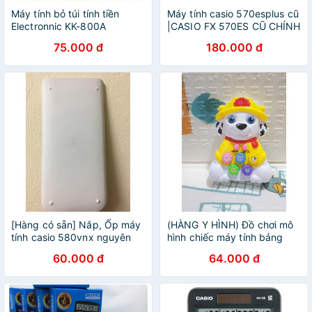
Máy tính bỏ túi tính tiền
Máy tính casio 570esplus cũ
Electronnic KK-800A
|CASIO FX 570ES CŨ CHÍNH
HÃNG
75.000 đ
180.000 đ
[Hàng có sẵn] Nắp, Ốp máy
(HÀNG Y HÌNH) Đồ chơi mô
tính casio 580vnx nguyên
hình chiếc máy tính bảng
bản, MÀU TRẮNG NHƯ MÁY
hình con vật cực đẹp, màu
60.000 đ
64.000 đ
MỚI , nắp casio không phai
sơn không phai siêu bền
màu
dành cho bé