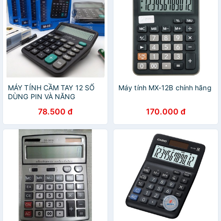
MÁY TÍNH CẦM TAY 12 SỐ
Máy tính MX-12B chính hãng
DÙNG PIN VÀ NĂNG
LƯỢNG model M28 (TẶNG
78.500 đ
170.000 đ
kèm pin)