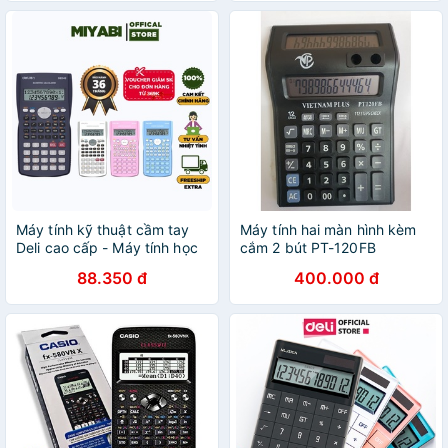
Máy tính kỹ thuật cầm tay
Máy tính hai màn hình kèm
Deli cao cấp - Máy tính học
cắm 2 bút PT-120FB
sinh , sinh viên tính toán
88.350 đ
400.000 đ
nhanh - MIYABI STORE