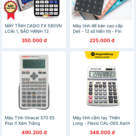
MÁY TÍNH CASIO FX 580VN
Máy tính để bàn cao cấp
LOẠI 1, BẢO HÀNH 12
Deli - 12 số hiển thị - Pin
THÁNG 1 ĐỔI 1
năng lượng mặt trời -
350.000 đ
225.000 đ
Hồng/Xanh
dương/Trắng/Xám đen -
NS041
Máy Tính Vinacal 570 ES
Máy tính cầm tay Thiên
Plus II Xám Trắng
Long - Flexio CAL-06S Xanh
Navy
490.200 đ
348.000 đ