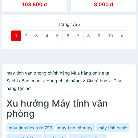
FX580VNX hàng chất lượng
103.800 đ
8.000 đ
tốt
Trang 1/55
1
2
3
4
5
6
7
8
9
10
»
may tinh van phong chính hãng Mua hàng online tại
SachLaBan.com: ✓ Hàng chính hãng ✓ Giá rẻ hơn ✓ Giao
hàng tận nơi
Xu hướng Máy tính văn
phòng
máy tính flexio fx 799
máy tính cầm tay
máy tính casio