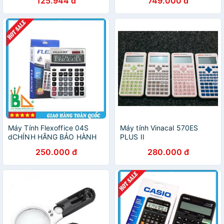
125.944 đ
749.000 đ
Máy Tính Flexoffice 04S
Máy tính Vinacal 570ES
dCHÍNH HÃNG BẢO HÀNH
PLUS II
TOÀN QUỐC
250.000 đ
280.000 đ