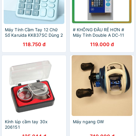
Máy Tính Cầm Tay 12 Chữ
# KHÔNG ĐÂU RẺ HƠN #
Số Karuida KK837SC Dùng 2
Máy Tính Double A DC-11
Nguồn Riêng Ánh Sáng Và
118.750 đ
119.000 đ
Pin 2A
Kính lúp cầm tay 30x
Máy ngang GW
206151