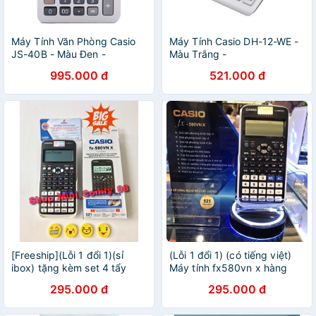
Máy Tính Văn Phòng Casio
Máy Tính Casio DH-12-WE -
JS-40B - Màu Đen -
Màu Trắng -
4549526611582
4971850091431
995.000 đ
521.000 đ
[Freeship](Lỗi 1 đổi 1)(sỉ
(Lỗi 1 đổi 1) (có tiếng việt)
ibox) tặng kèm set 4 tẩy
Máy tính fx580vn x hàng
mặt cười siêu cute- máy tính
Thailand
295.000 đ
295.000 đ
casio fx580vn x( có tiếng
việt)