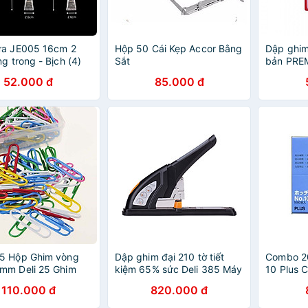
ựa JE005 16cm 2
Hộp 50 Cái Kẹp Accor Bằng
Dập ghim
g trong - Bịch (4)
Sắt
bản PRE
ghim Chí
52.000 đ
85.000 đ
5 Hộp Ghim vòng
Dập ghim đại 210 tờ tiết
Combo 2
mm Deli 25 Ghim
kiệm 65% sức Deli 385 Máy
10 Plus 
y Ghim kẹp đầu
bấm kim cộng lực Đồ dùng
110.000 đ
820.000 đ
hiều màu
nhà in Máy dập ghim