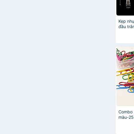
Zebra
OEM
Kẹp nh
đầu trắn
Combo 
màu-25
kẹp giấ
tròn, n