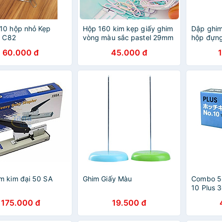
10 hộp nhỏ Kẹp
Hộp 160 kim kẹp giấy ghim
Dập ghim
i C82
vòng màu sắc pastel 29mm
hộp đựng
dùng kẹp tài liệu văn phòng
Đen, xanh
60.000 đ
45.000 đ
phẩm giữ văn bản học sinh
E0251
văn phòng đa năng tiện lợi
Deli
m kim đại 50 SA
Ghim Giấy Màu
Combo 5
)
10 Plus 
175.000 đ
19.500 đ