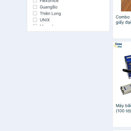
Flexoffice
GuangBo
Thiên Long
Combo 
UNIX
giấy đạ
Maped
Baoke
OFFICETEX
CLASSMATE
eras
Kokuyo
SUNWOOD
Kangaro
PRO-OFFICE
M&G
Tuệ Minh
STANLEY
Elephant
Máy bấ
Hand
(100 tờ
MINHLONGbook
NUSIGN
XUKIVA