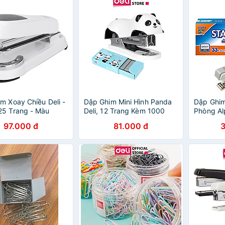
m Xoay Chiều Deli -
Dập Ghim Mini Hình Panda
Dập Ghim
25 Trang - Màu
Deli, 12 Trang Kèm 1000
Phòng Al
Chiếc Ghim - 1 Cái E0453
Giấy Dùn
97.000 đ
81.000 đ
Khẩu Hà