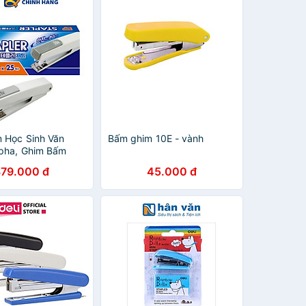
 Học Sinh Văn
Bấm ghim 10E - vành
pha, Ghim Bấm
g Kim Số 33 Nhập
379.000 đ
45.000 đ
n Quốc