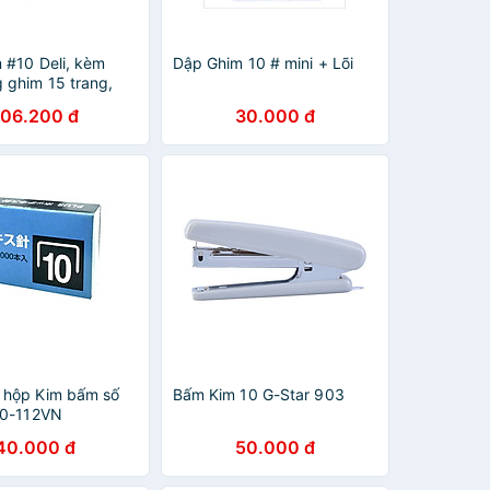
 #10 Deli, kèm
Dập Ghim 10 # mini + Lõi
 ghim 15 trang,
, xám - 1 cái
106.200 đ
30.000 đ
 hộp Kim bấm số
Bấm Kim 10 G-Star 903
30-112VN
40.000 đ
50.000 đ