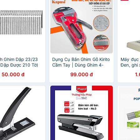
nh Ghim Dập 23/23
Dụng Cụ Bắn Ghim Gỗ Kirito
Máy đục l
 (Dập Được 210 Tờ)
Cầm Tay | Dùng Ghim 4-
Đen, ghi
8mm Thông Dụng
50.000 đ
99.000 đ
1