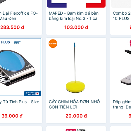
 Đại Flexoffice FO-
MAPED - Bấm kim để bàn
Combo 2
 Màu Đen
bằng kim loại No.3 - 1 cái
10 PLUS
283.500 đ
103.000 đ
y Từ Tính Plus - Size
CÂY GHIM HÓA ĐƠN NHỎ
Dập ghim 
GỌN TIỆN LỢI
trang, Đe
E0390
36.000 đ
20.000 đ