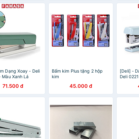
m Dạng Xoay - Deli
Bấm kim Plus tặng 2 hộp
[Deli] - 
- Màu Xanh Lá
kim
Deli 022
(Xanh Dư
71.500 đ
45.000 đ
Nhạt)