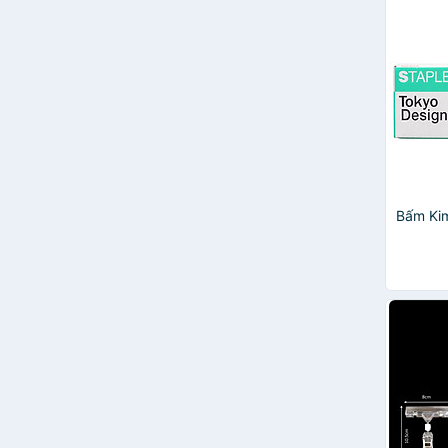
KACO
Muji
Plus Men USA
SDI
TTH
Hồng Hà
Ingco
VIỆT ĐỨC DECOR
Aplus
Artline
Bấm Ki
Colormate
Đông A
Harden
Kim Thành
MAX JAPAN
SAKURA
SDstationery
Tolsen
Vaithuhay
Xiaomi