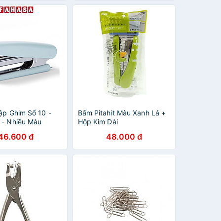
Dập Ghim Số 10 -
Bấm Pitahit Màu Xanh Lá +
1 - Nhiều Màu
Hộp Kim Dài
ơng Nhạt, Xanh Lá
46.600 đ
48.000 đ