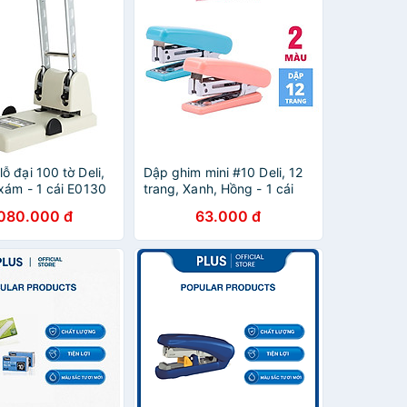
ỗ đại 100 tờ Deli,
Dập ghim mini #10 Deli, 12
 xám - 1 cái E0130
trang, Xanh, Hồng - 1 cái
E0222
.080.000 đ
63.000 đ