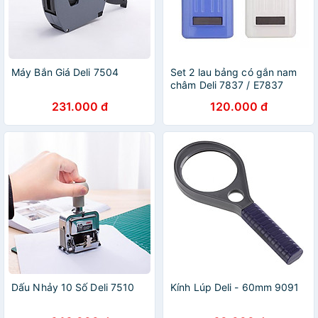
Máy Bắn Giá Deli 7504
Set 2 lau bảng có gắn nam
châm Deli 7837 / E7837
White Board Eraser Deli
231.000 đ
120.000 đ
7810 / E7810
Dấu Nhảy 10 Số Deli 7510
Kính Lúp Deli - 60mm 9091