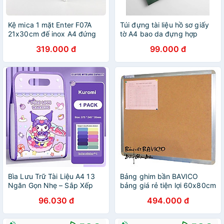
Kệ mica 1 mặt Enter F07A
Túi đựng tài liệu hồ sơ giấy
21x30cm đế inox A4 đứng
tờ A4 bao da đựng hợp
mica 5mm, Khung ảnh để
đồng hoá đơn cặp đựng tài
319.000 đ
99.000 đ
bàn chân inox, Khung bằng
liệu công sở bao da túi
khen
chống sốc laptop - Hàng
chính hãng
Bìa Lưu Trữ Tài Liệu A4 13
Bảng ghim bần BAVICO
Ngăn Gọn Nhẹ – Sắp Xếp
bảng giá rẻ tiện lợi 60x80cm
Giấy Tờ Dễ Dàng, Có Tay
96.030 đ
494.000 đ
Cầm, Phù Hợp Học Sinh &
Văn Phòng