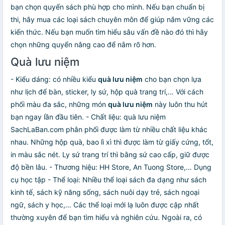
bạn chọn quyển sách phù hợp cho mình. Nếu bạn chuẩn bị
thi, hãy mua các loại sách chuyên môn để giúp nắm vững các
kiến thức. Nếu bạn muốn tìm hiểu sâu vấn đề nào đó thì hãy
chọn những quyển nâng cao để nắm rõ hơn.
Quà lưu niệm
- Kiểu dáng: có nhiều kiểu
quà lưu niệm
cho bạn chọn lựa
như lịch để bàn, sticker, ly sứ, hộp quà trang trí,… Với cách
phối màu đa sắc, những món
quà lưu niệm
này luôn thu hút
bạn ngay lần đầu tiên. - Chất liệu: quà lưu niệm
SachLaBan.com phân phối được làm từ nhiều chất liệu khác
nhau. Những hộp quà, bao lì xì thì được làm từ giấy cứng, tốt,
in màu sắc nét. Ly sứ trang trí thì bằng sứ cao cấp, giữ được
độ bền lâu. - Thương hiệu: HH Store, An Tuong Store,… Dụng
cụ học tập - Thể loại: Nhiều thể loại sách đa dạng như sách
kinh tế, sách kỹ năng sống, sách nuôi dạy trẻ, sách ngoại
ngữ, sách y học,… Các thể loại mới lạ luôn được cập nhất
thường xuyên để bạn tìm hiểu và nghiên cứu. Ngoài ra, có