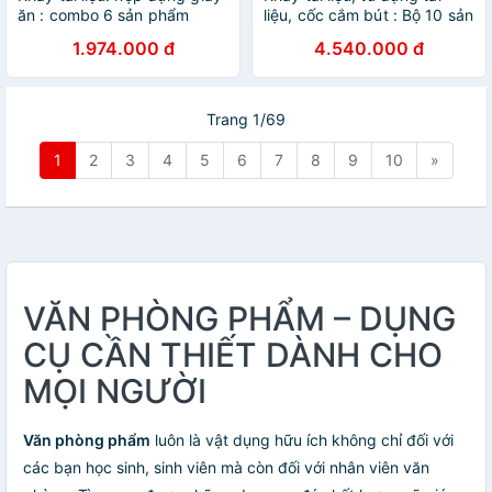
ăn : combo 6 sản phẩm
liệu, cốc cắm bút : Bộ 10 sản
phẩm
1.974.000 đ
4.540.000 đ
Trang 1/69
1
2
3
4
5
6
7
8
9
10
»
VĂN PHÒNG PHẨM – DỤNG
CỤ CẦN THIẾT DÀNH CHO
MỌI NGƯỜI
Văn phòng phẩm
luôn là vật dụng hữu ích không chỉ đối với
các bạn học sinh, sinh viên mà còn đối với nhân viên văn