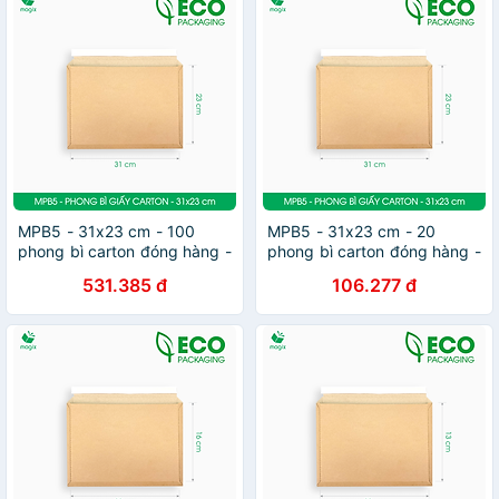
MPB5 - 31x23 cm - 100
MPB5 - 31x23 cm - 20
phong bì carton đóng hàng -
phong bì carton đóng hàng -
Bìa gói hàng, bìa cứng, bì
Bìa gói hàng, bìa cứng, bì
531.385 đ
106.277 đ
thư | Magix Packaging
thư | Magix Packaging