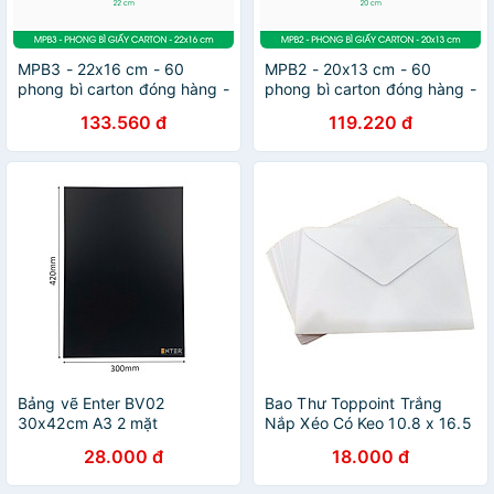
MPB3 - 22x16 cm - 60
MPB2 - 20x13 cm - 60
phong bì carton đóng hàng -
phong bì carton đóng hàng -
Bìa gói hàng, bìa cứng, bì
Bìa gói hàng, bìa cứng, bì
133.560 đ
119.220 đ
thư | Magix Packaging
thư | Magix Packaging
Bảng vẽ Enter BV02
Bao Thư Toppoint Trắng
30x42cm A3 2 mặt
Nắp Xéo Có Keo 10.8 x 16.5
cm (20 Cái/Lốc)
28.000 đ
18.000 đ