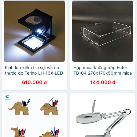
Kính lúp kiểm tra sợi vải có
Hộp mica không nắp Enter
thước đo Terino LH-10X-LED
TB104 270x170x50mm mica
(10x, đèn Led, khung kim
dày 3mm, Khay chia ngăn
610.000 đ
144.000 đ
loại) - Hàng chính hãng
kéo hộc tủ, Khay nhựa đựng
đồ dùng