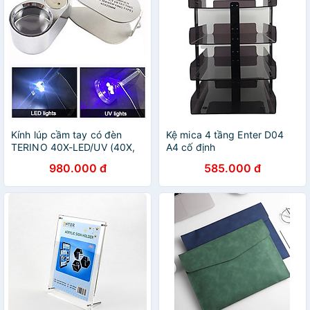
Kính lúp cầm tay có đèn
Kệ mica 4 tầng Enter D04
TERINO 40X-LED/UV (40X,
A4 cố định
hỗ trợ đèn LED/UV) - Hàng
980.000 đ
585.000 đ
chính hãng