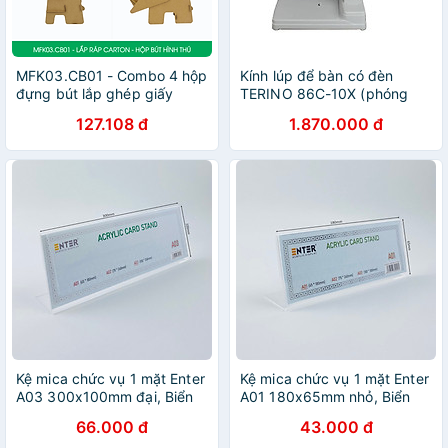
MFK03.CB01 - Combo 4 hộp
Kính lúp để bàn có đèn
đựng bút lắp ghép giấy
TERINO 86C-10X (phóng
carton hình thú - con voi, tê
đại 10X, Led, màu trắng) -
127.108 đ
1.870.000 đ
giác, con hươu, con ngựa
Hàng chính hãng
Kệ mica chức vụ 1 mặt Enter
Kệ mica chức vụ 1 mặt Enter
A03 300x100mm đại, Biển
A01 180x65mm nhỏ, Biển
chức danh, Bảng tên để bàn
chức danh, Bảng tên để bàn
66.000 đ
43.000 đ
(20)
(20)