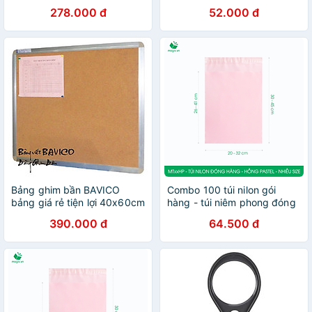
Laser Deli 3933
bền cao, bám cực chắc,
278.000 đ
52.000 đ
chịu tải 2.7 kg (6 dải 3 cặp)
Bảng ghim bần BAVICO
Combo 100 túi nilon gói
bảng giá rẻ tiện lợi 40x60cm
hàng - túi niêm phong đóng
hàng màu hồng pastel -
390.000 đ
64.500 đ
NHIỀU KÍCH THƯỚC