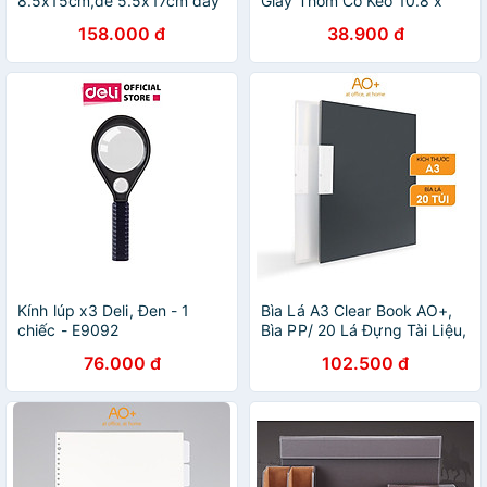
8.5x15cm,đế 5.5x17cm dày
Giấy Thơm Có Keo 10.8 x
20mm vát 4 cạnh
23.5 cm - Hồng (20 Cái/Lốc)
158.000 đ
38.900 đ
Kính lúp x3 Deli, Đen - 1
Bìa Lá A3 Clear Book AO+,
chiếc - E9092
Bìa PP/ 20 Lá Đựng Tài Liệu,
Tranh Vẽ
76.000 đ
102.500 đ