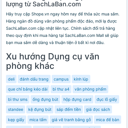
lượng từ SachLaBan.com
Hãy truy cập Shope.vn ngay hôm nay để thỏa sức mua sắm.
Hàng ngàn đồ dùng văn phòng phẩm độc đáo, mới lạ được
SachLaBan.com cập nhật liên tục. Chính sách đổi trả hàng
theo quy định khi mua hàng tại SachLaBan.com Mall sẽ giúp
bạn mua sắm dễ dàng và thuận tiện ở bất kì nơi đâu.
Xu hướng Dụng cụ văn
phòng khác
deli
đánh dấu trang
campus
kính lúp
que chỉ bảng kéo dài
bì thư a4
văn phòng phẩm
bì thư sms
ống đựng bút
hộp đựng card
đục lỗ giấy
standee
kệ đựng bút
sáp đếm tiền
giá đọc sách
kẹp giấy
mica tấm
giá vẽ tranh bằng gỗ
mica để bàn