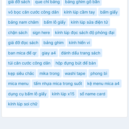
giá đỡ sách
que chỉ bảng
bảng ghim gỗ bần
vỏ bọc căn cước công dân
kính lúp cầm tay
bấm giấy
bảng nam châm
bấm lỗ giấy
kính lúp sửa điện tử
chặn sách
sign here
kính lúp đọc sách độ phóng đại
giá đỡ đọc sách
bảng ghim
kính hiển vi
ban mica để qr
giay a4
đánh dấu trang sách
túi căn cước công dân
hộp đựng bút để bàn
kẹp siêu chắc
mika trong
washi tape
phong bì
mica menu
tấm nhựa mica trong suốt
kệ menu mica a4
dụng cụ bấm lỗ giấy
kính lúp x15
sổ name card
kính lúp soi chữ