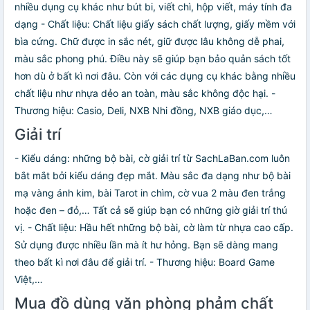
nhiều dụng cụ khác như bút bi, viết chì, hộp viết, máy tính đa
dạng - Chất liệu: Chất liệu giấy sách chất lượng, giấy mềm với
bìa cứng. Chữ được in sắc nét, giữ được lâu không dễ phai,
màu sắc phong phú. Điều này sẽ giúp bạn bảo quản sách tốt
hơn dù ở bất kì nơi đâu. Còn với các dụng cụ khác bằng nhiều
chất liệu như nhựa dẻo an toàn, màu sắc không độc hại. -
Thương hiệu: Casio, Deli, NXB Nhi đồng, NXB giáo dục,…
Giải trí
- Kiểu dáng: những bộ bài, cờ giải trí từ SachLaBan.com luôn
bắt mắt bởi kiểu dáng đẹp mắt. Màu sắc đa dạng như bộ bài
mạ vàng ánh kim, bài Tarot in chìm, cờ vua 2 màu đen trắng
hoặc đen – đỏ,… Tất cả sẽ giúp bạn có những giờ giải trí thú
vị. - Chất liệu: Hầu hết những bộ bài, cờ làm từ nhựa cao cấp.
Sử dụng được nhiều lần mà ít hư hỏng. Bạn sẽ dàng mang
theo bất kì nơi đâu để giải trí. - Thương hiệu: Board Game
Việt,…
Mua đồ dùng văn phòng phảm chất