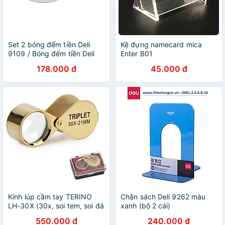
Set 2 bóng đếm tiền Deli
Kệ đựng namecard mica
9109 / Bóng đếm tiền Deli
Enter B01
E9109 dùng cho kế toán,
178.000 đ
45.000 đ
thủ quỹ
Kính lúp cầm tay TERINO
Chặn sách Deli 9262 màu
LH-30X (30x, soi tem, soi đá
xanh (bộ 2 cái)
quý, thủ công) - Hàng chính
550.000 đ
240.000 đ
hãng