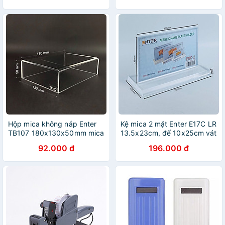
Hộp mica không nắp Enter
Kệ mica 2 mặt Enter E17C LR
TB107 180x130x50mm mica
13.5x23cm, đế 10x25cm vát
dày 3mm, Khay chia ngăn
2 cạnh
92.000 đ
196.000 đ
kéo hộc tủ, Khay nhựa đựng
đồ dùng