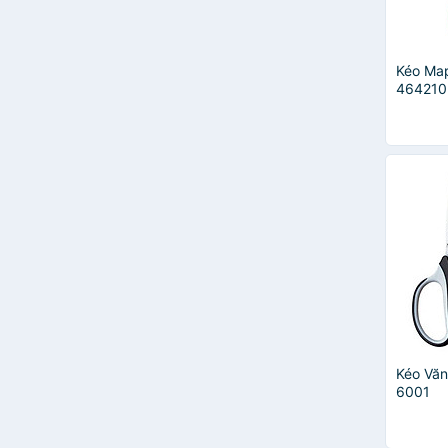
Kéo Map
464210
Kéo Vă
6001