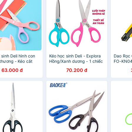
 sinh Deli hình con
Kéo học sinh Deli - Explora
Dao Rọc 
thương - Kéo cắt
Hồng/Xanh dương - 1 chiếc
FO-KN04
nh thủ công -
- E77755
63.000 đ
70.200 đ