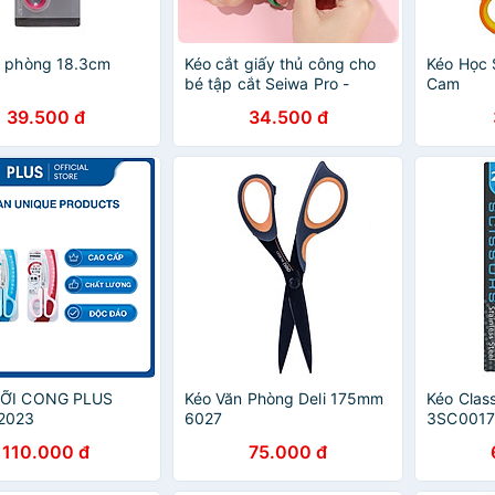
n phòng 18.3cm
Kéo cắt giấy thủ công cho
Kéo Học 
bé tập cắt Seiwa Pro -
Cam
Hàng nội địa Nhật Bản
39.500 đ
34.500 đ
(Giao màu ngẫu nhiên)
ỠI CONG PLUS
Kéo Văn Phòng Deli 175mm
Kéo Cla
2023
6027
3SC0017
110.000 đ
75.000 đ