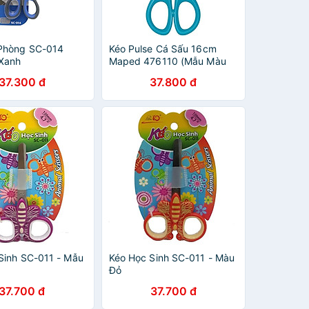
Phòng SC-014
Kéo Pulse Cá Sấu 16cm
 Xanh
Maped 476110 (Mẫu Màu
Giao Ngẫu Nhiên)
37.300 đ
37.800 đ
Sinh SC-011 - Mẫu
Kéo Học Sinh SC-011 - Màu
Đỏ
37.700 đ
37.700 đ