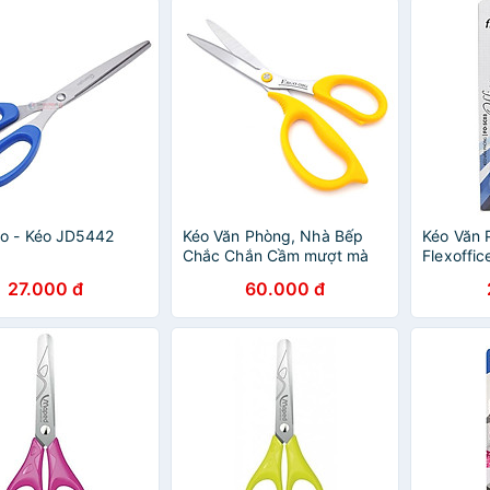
o - Kéo JD5442
Kéo Văn Phòng, Nhà Bếp
Kéo Văn 
Chắc Chắn Cầm mượt mà
Flexoffi
dài 210mm -Ergo Deli
Màu Giao
27.000 đ
60.000 đ
77758