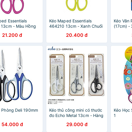
ed Essentials
Kéo Maped Essentials
Kéo Văn 
 13cm - Màu Hồng
464210 13cm - Xanh Chuối
(17cm) -
21.200 đ
20.400 đ
n Phòng Deli 190mm
Kéo thủ công mini có thước
Kéo Học 
đo Echo Metal 13cm - Hàng
1
Nội Địa Nhật Bản
54.000 đ
29.000 đ