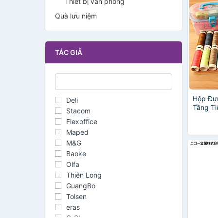
Thiết bị văn phòng
Quà lưu niệm
TÁC GIẢ
Hộp Đựn
Deli
Tầng Ti
Stacom
May Vá
Flexoffice
Chỉ, Ki
Maped
Kim
M&G
Baoke
Olfa
Thiên Long
GuangBo
Tolsen
eras
G-Star