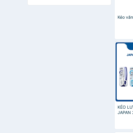
CLASSMATE
KAPUSI
Kéo vă
SUNWOOD
Double A
Hồng Hà
SDI
Bosser
STANLEY
PRO-OFFICE
KW.Trio
Ingco
Plus
Tuệ Minh
Berrylion
Colokit
Elephant
KÉO LƯ
Sata
JAPAN 
Staedtler
YPLUS+
Campus