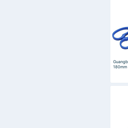
SMARTKIDS
Uncle Bill's
Echo
LS+
Pison
XUKIVA
Bitex
Muji
Điểm 10
DSB
Guangb
LYNUSAN
180mm
Mideer
Mont Marte
Morning Glory
NUSIGN
TTH
ADIVA
APLI