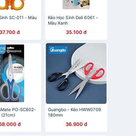
Sinh SC-011 - Màu
Kéo Học Sinh Deli 6061 -
Màu Xanh
37.700 đ
35.100 đ
ssMate PO-SC802-
Guangbo - Kéo HWW0709
 (21cm)
180mm
68.000 đ
36.900 đ