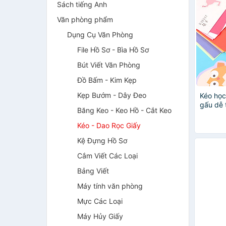
Sách tiếng Anh
Văn phòng phẩm
Dụng Cụ Văn Phòng
File Hồ Sơ - Bìa Hồ Sơ
Bút Viết Văn Phòng
Đồ Bấm - Kim Kẹp
Kẹp Bướm - Dây Đeo
Kéo học
gấu dễ 
Băng Keo - Keo Hồ - Cắt Keo
thực hà
6023S
Kéo - Dao Rọc Giấy
Kệ Đựng Hồ Sơ
Cắm Viết Các Loại
Bảng Viết
Máy tính văn phòng
Mực Các Loại
Máy Hủy Giấy