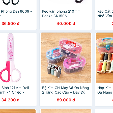
 Phòng Deli 6009 -
Kéo văn phòng 210mm
Kéo Cắt 
n
Baoke SR1506
Nhỏ Vừa 
36.500 đ
40.000 đ
 Sinh 121Mm Deli -
Bộ Kim Chỉ May Vá Đa Năng
Hộp Kim 
nh - 1 Chiếc -
2 Tầng Cao Cấp – Đầy Đủ
Đa Năng 
Kéo, Kim, Chỉ Nhiều Màu,
Khâu Vá 
34.200 đ
89.000 đ
Thước Đo & Khuy Áo, Tiện
Sửa Quần
Dụng Cho Gia Đình