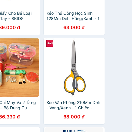
Giấy Cho Bé Loại
Kéo Thủ Công Học Sinh
Tay - SKIDS
128Mm Deli ,Hồng/Xanh - 1
Chiếc - E6032
39.000 đ
63.000 đ
Chỉ May Vá 2 Tầng
Kéo Văn Phòng 210Mm Deli
– Bộ Dụng Cụ
- Vàng/Xanh - 1 Chiếc -
Gia Đình Đầy Đủ,
E77760
86.330 đ
68.000 đ
 Áo Tiện Lợi