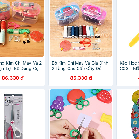
g Kim Chỉ May Vá 2
Bộ Kim Chỉ May Vá Gia Đình
Kéo Học 
ện Lợi, Bộ Dụng Cụ
2 Tầng Cao Cấp Đầy Đủ
C03 - Mẫ
 Đa Năng Có Kéo,
Phụ Kiện, Có Kéo, Kim, Chỉ
Màu Đỏ
86.330 đ
86.330 đ
m, Thước Dây, Xỏ
Màu, Khuy, Thước Dây