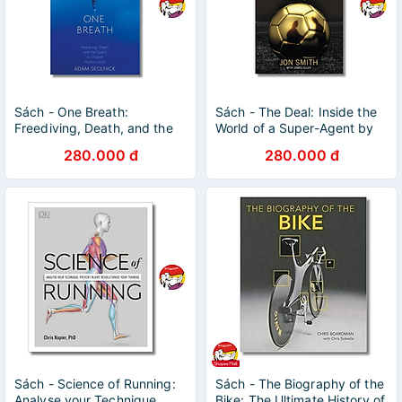
Sách - One Breath:
Sách - The Deal: Inside the
Freediving, Death, and the
World of a Super-Agent by
Quest to Shatter Human
Jon Smith
280.000 đ
280.000 đ
Limits by Adam Skolnick
Sách - Science of Running:
Sách - The Biography of the
Analyse your Technique,
Bike: The Ultimate History of