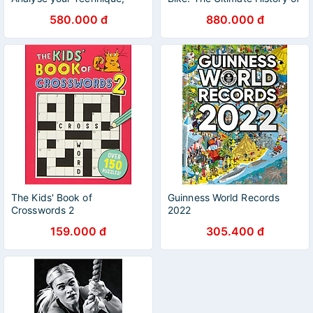
Prevent Injury, Revolutionize
Bike Design by Chris
580.000 đ
880.000 đ
your Training
Boardman
The Kids' Book of
Guinness World Records
Crosswords 2
2022
159.000 đ
305.400 đ