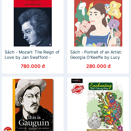
Sách - Mozart: The Reign of
Sách - Portrait of an Artist:
Love by Jan Swafford -
Georgia O'Keeffe by Lucy
Sách Tiểu sử Tiếng Anh /
Brownridge - Nonfiction/ Art
780.000 đ
280.000 đ
Biography in English
/Biography in English