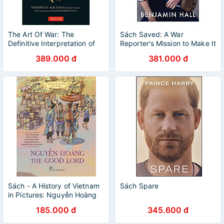
The Art Of War: The
Sách Saved: A War
Definitive Interpretation of
Reporter's Mission to Make It
Sun Tzu's Classic Book of
Home
389.000 đ
381.000 đ
Strategy
Sách - A History of Vietnam
Sách Spare
in Pictures: Nguyễn Hoàng
the Good Lord (In Colour)
185.000 đ
345.600 đ
(NXBT)