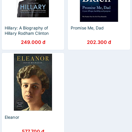
Hillary: A Biography of
Promise Me, Dad
Hillary Rodham Clinton
249.000 đ
202.300 đ
Eleanor
577.700 đ