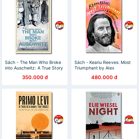
Sách - The Man Who Broke
Sách - Keanu Reeves: Most
into Auschwitz: A True Story
Triumphant by Alex
of World War II by Denis
Pappademas | Pop Culture
350.000 đ
480.000 đ
Avey | Biography
Film Biography | English
Book