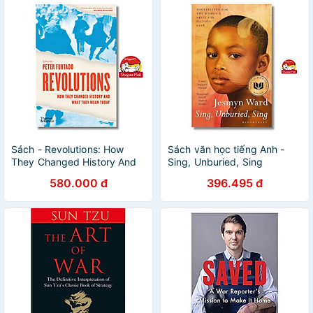
Sách - Revolutions: How
Sách văn học tiếng Anh -
They Changed History And
Sing, Unburied, Sing
What They Mean Today by
580.000 đ
396.495 đ
Peter Furtado - English Book
- Sách Ngoại văn