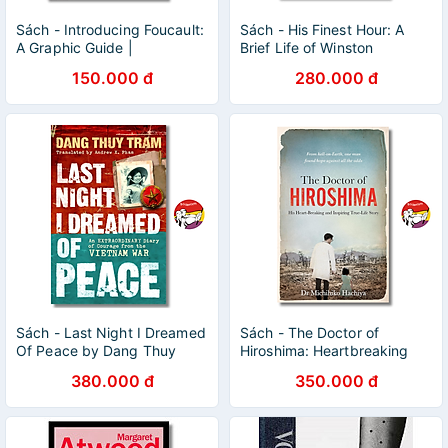
Sách - Introducing Foucault:
Sách - His Finest Hour: A
A Graphic Guide |
Brief Life of Winston
Philosophy / Biography /
Churchill | Biography /
150.000 đ
280.000 đ
Ngoại văn /Tiểu sử Triết gia
History / Ngoại văn Tiểu sử
Sách - Last Night I Dreamed
Sách - The Doctor of
Of Peace by Dang Thuy
Hiroshima: Heartbreaking
Tram: An extraordinary diary
and Inspiring Life Story by
380.000 đ
350.000 đ
of courage - Hồi ký chiến
Michihiko Hachiya
tranh/Biography Vietnam