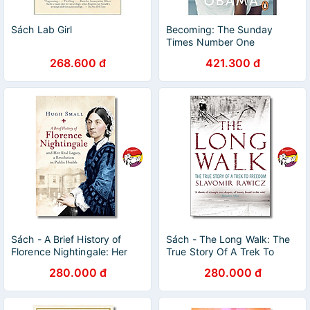
Sách Lab Girl
Becoming: The Sunday
Times Number One
Bestseller
268.600 đ
421.300 đ
Sách - A Brief History of
Sách - The Long Walk: The
Florence Nightingale: Her
True Story Of A Trek To
Legacy Revolution in Public
Freedom by Slavomir
280.000 đ
280.000 đ
Health - Hugh Small
Rawicz | Memoir / Nonfiction