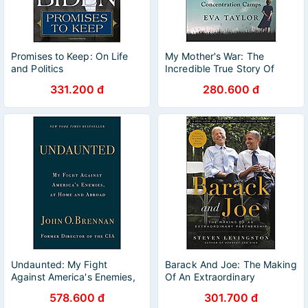
Promises to Keep: On Life
My Mother's War: The
and Politics
Incredible True Story Of
How A Resistance Fighter
331.200 đ
280.600 đ
Survived Three
Concentration Camps
Undaunted: My Fight
Barack And Joe: The Making
Against America's Enemies,
Of An Extraordinary
At Home And Abroad
Partnership
578.600 đ
301.700 đ