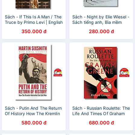
Sách - If This Is A Man / The
Sách - Night by Elie Wiesel -
Truce by Primo Levi | English
Sách tiếng anh, Bìa mềm
Classic Memoir of the
350.000 đ
280.000 đ
Holocaust
Sách - Putin And The Return
Sách - Russian Roulette: The
Of History How The Kremlin
Life And Times Of Graham
Rekindled the Cold War by
Greene by Richard Greene -
580.000 đ
680.000 đ
Martin Sixsmith
Sách tiếng anh