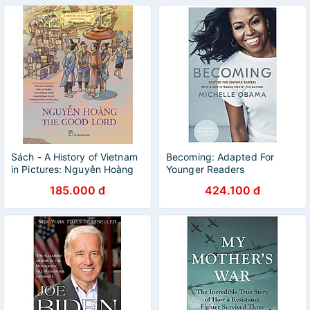
Sách - A History of Vietnam
Becoming: Adapted For
in Pictures: Nguyễn Hoàng
Younger Readers
the Good Lord (In Colour)
185.000 đ
424.100 đ
(NXBT)