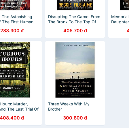
 The Astonishing
Disrupting The Game: From
Memorial 
f The First Human
The Bronx To The Top Of
Daughter
e Our Planet And
Nintendo
283.300 đ
405.700 đ
 Into Space
 Hours: Murder,
Three Weeks With My
And The Last Trial Of
Brother
Lee
408.400 đ
300.800 đ