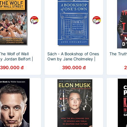
The Wolf of Wall
Sách - A Bookshop of Ones
The Trut
y Jordan Belfort |
Own by Jane Cholmeley |
hy / Business /
Nonfiction / Feminism /
390.000 đ
390.000 đ
2
văn Nhập khẩu
Ngoại văn Nhập khẩu UK