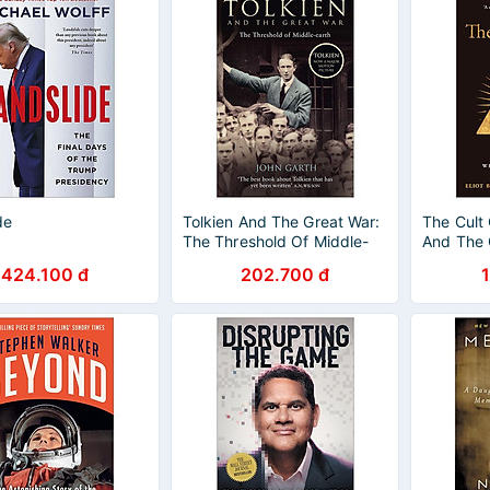
de
Tolkien And The Great War:
The Cult
The Threshold Of Middle-
And The 
earth
Delusion
424.100 đ
202.700 đ