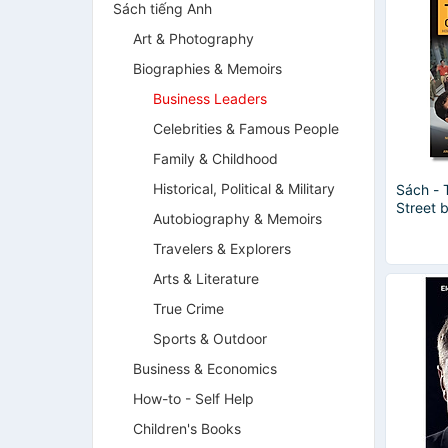
Sách tiếng Anh
Art & Photography
Biographies & Memoirs
Business Leaders
Celebrities & Famous People
Family & Childhood
Historical, Political & Military
Sách - 
Street b
Autobiography & Memoirs
Biograp
Ngoại 
Travelers & Explorers
Arts & Literature
True Crime
Sports & Outdoor
Business & Economics
How-to - Self Help
Children's Books