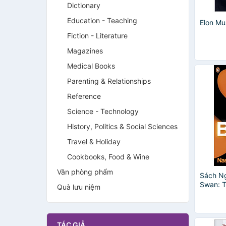
Dictionary
Education - Teaching
Elon Mu
Fiction - Literature
Magazines
Medical Books
Parenting & Relationships
Reference
Science - Technology
History, Politics & Social Sciences
Travel & Holiday
Cookbooks, Food & Wine
Văn phòng phẩm
Sách Ng
Swan: T
Quà lưu niệm
Highly 
Nassim 
(Author)
TÁC GIẢ