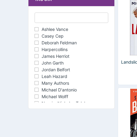
Ashlee Vance
Casey Cep
Deborah Feldman
Harpercollins
James Herriot
Landsli
John Garth
Jordan Belfort
Leah Hazard
Many Authors
Michael D'antonio
Michael Wolff
Nassim Nicholas Taleb
Natasha Trethewey
Nicholas Sparks
Patricia Lakin
Randall Munroe
Walter Isaacson