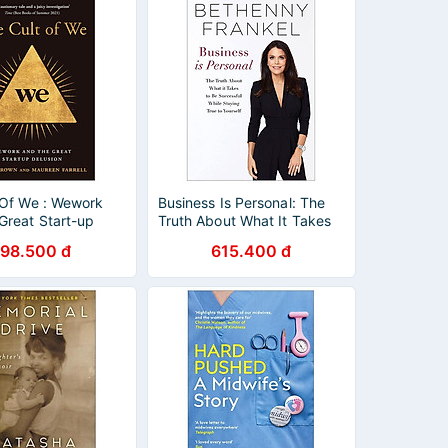
 Of We : Wework
Business Is Personal: The
Great Start-up
Truth About What It Takes
To Be Successful While
198.500 đ
615.400 đ
Staying True To Yourself