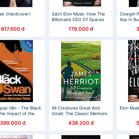
sk (Hardcover)
Sách Elon Musk: How The
Cowgirl 
Billionaire CEO Of Spacex
Ass In Bu
And Tesla Is Shaping Our
917.600 đ
179.000 đ
Future
oại Văn - The Black
All Creatures Great And
Elon Mus
he Impact of the
Small: The Classic Memoirs
Improbable (by
Of A Yorkshire Country Vet
399.000 đ
438.200 đ
Nicholas Taleb
)