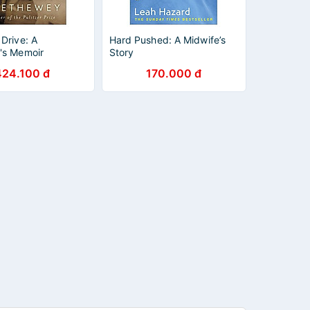
Drive: A
Hard Pushed: A Midwife’s
's Memoir
Story
424.100 đ
170.000 đ