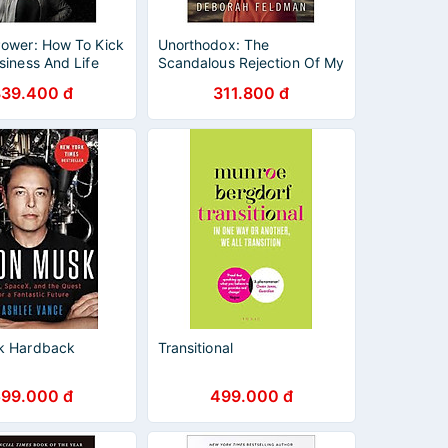
Power: How To Kick
Unorthodox: The
siness And Life
Scandalous Rejection Of My
Hasidic Roots
339.400 đ
311.800 đ
k Hardback
Transitional
599.000 đ
499.000 đ