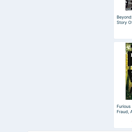
Beyond:
Story O
To Leav
Journey
Furious
Fraud, 
Harper 