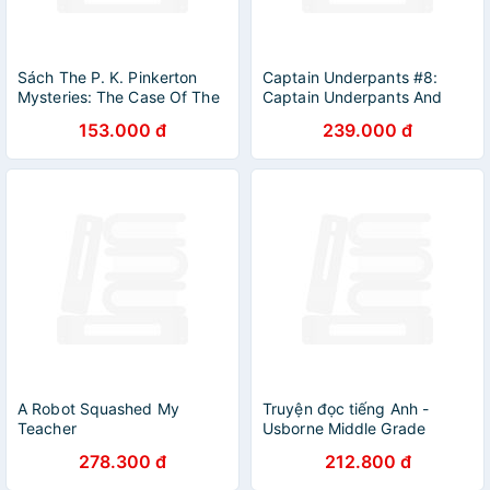
Sách The P. K. Pinkerton
Captain Underpants #8:
Mysteries: The Case Of The
Captain Underpants And
Deadly Desperados
The Preposterous Plight Of
153.000 đ
239.000 đ
The Purple Potty People
(Color Edition)
A Robot Squashed My
Truyện đọc tiếng Anh -
Teacher
Usborne Middle Grade
Fiction: The House with
278.300 đ
212.800 đ
Chicken Legs