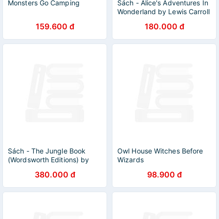
Monsters Go Camping
Sách - Alice's Adventures In
Wonderland by Lewis Carroll
- Ngoại văn Thiếu nhi Tiếng
159.600 đ
180.000 đ
Anh / Children’s English
books
Sách - The Jungle Book
Owl House Witches Before
(Wordsworth Editions) by
Wizards
Rudyard Kipling | Children's
380.000 đ
98.900 đ
Classics - Bìa cứng