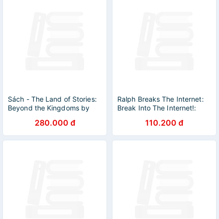
Sách - The Land of Stories:
Ralph Breaks The Internet:
Beyond the Kingdoms by
Break Into The Internet!:
Chris Colfer | English
Pick Your Player, Start Your
280.000 đ
110.200 đ
Childrens Adventure Novel
Quest