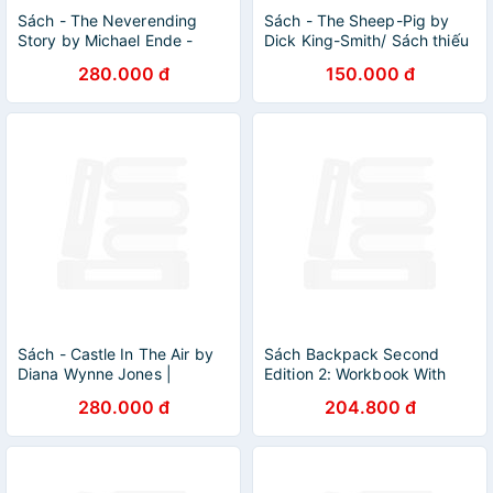
Sách - The Neverending
Sách - The Sheep-Pig by
Story by Michael Ende -
Dick King-Smith/ Sách thiếu
Thiếu nhi tiếng
nhi tiếng Anh/ Children's
280.000 đ
150.000 đ
Anh/Children's Books in
Books/ English
English
Sách - Castle In The Air by
Sách Backpack Second
Diana Wynne Jones |
Edition 2: Workbook With
Fantasy / Young Adult /
Audio CD
280.000 đ
204.800 đ
Ngoại văn Nhập khẩu UK