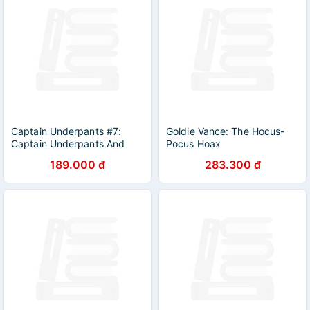
Captain Underpants #7:
Goldie Vance: The Hocus-
Captain Underpants And
Pocus Hoax
The Big, Bad Battle Of The
189.000 đ
283.300 đ
Bionic Booger Boy, Part 2:
The Revenge Of The
Ridiculous Robo-Boogers
(Color Edition)