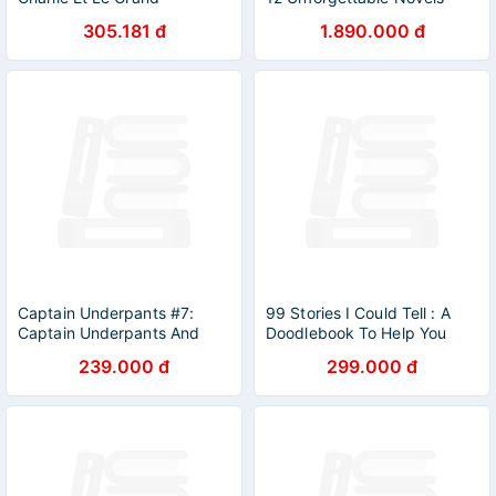
Ascenseur De Verre
from the Nation's Favourite
305.181 đ
1.890.000 đ
Storyteller
Captain Underpants #7:
99 Stories I Could Tell : A
Captain Underpants And
Doodlebook To Help You
The Big, Bad Battle Of The
Create
239.000 đ
299.000 đ
Bionic Booger Boy, Part 2:
The Revenge Of The
Ridiculous Robo-Boogers
(Color Edition)