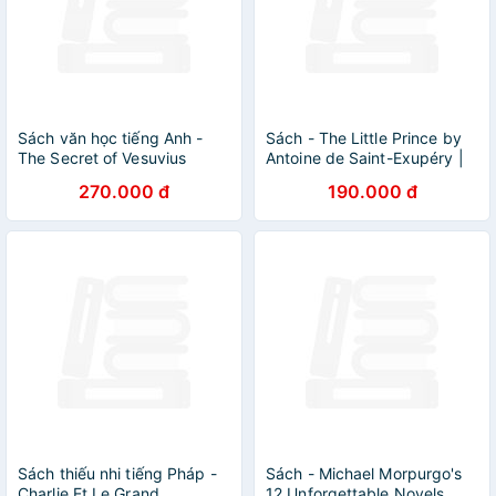
Sách văn học tiếng Anh -
Sách - The Little Prince by
The Secret of Vesuvius
Antoine de Saint-Exupéry |
Childrens Fiction / Hoàng Tử
270.000 đ
190.000 đ
Bé Tiếng Anh
Sách thiếu nhi tiếng Pháp -
Sách - Michael Morpurgo's
Charlie Et Le Grand
12 Unforgettable Novels