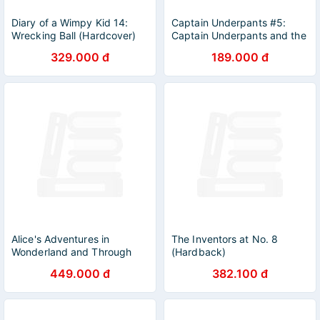
Diary of a Wimpy Kid 14:
Captain Underpants #5:
Wrecking Ball (Hardcover)
Captain Underpants and the
Wrath of the Wicked Wedgie
329.000 đ
189.000 đ
Woman (Colour Edition)
Alice's Adventures in
The Inventors at No. 8
Wonderland and Through
(Hardback)
the Looking-Glass
449.000 đ
382.100 đ