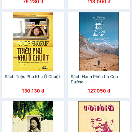
76.230 đ
113.000 đ
Sách Triệu Phú Khu Ổ Chuột
Sách Hạnh Phúc Là Con
Đường
130.130 đ
127.050 đ