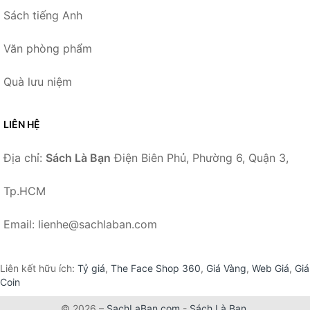
Sách tiếng Anh
Văn phòng phẩm
Quà lưu niệm
LIÊN HỆ
Địa chỉ:
Sách Là Bạn
Điện Biên Phủ, Phường 6, Quận 3,
Tp.HCM
Email: lienhe@sachlaban.com
Liên kết hữu ích:
Tỷ giá
,
The Face Shop 360
,
Giá Vàng
,
Web Giá
,
Giá
Coin
© 2026 –
SachLaBan.com
-
Sách Là Bạn
.