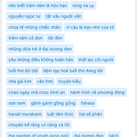
nếu biết trăm năm là hữu hạn
rừng na uy
nguyễn ngọc tư
tật xấu người việt
chúa tể những chiếc nhẫn
vì cậu là bạn nhỏ cùa tớ
trăm năm cô đơn
tắt đèn
những đứa trẻ ở đại dương đen
yêu những điều không hoàn hảo
thất lạc cõi người
tuổi thơ dữ dội
tiệm tạp hoá tuổi thơ đang lớn
nhà giả kim
vãn tình
truyện kiều
chào ngày mới chúc bình an
hành trình về phương đông
sơn nam
gánh gánh gồng gồng
fahasa
haruki murakami
luật tâm thức
hai số phận
chuyện kể rằng có nàng và tôi
the garden of youth song ngữ
đại dương đen
sách