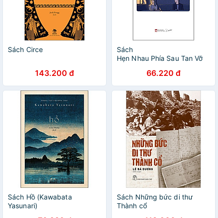
Sách Circe
Sách
Hẹn Nhau Phía Sau Tan Vỡ
143.200 đ
66.220 đ
Sách Hồ (Kawabata
Sách Những bức di thư
Yasunari)
Thành cổ