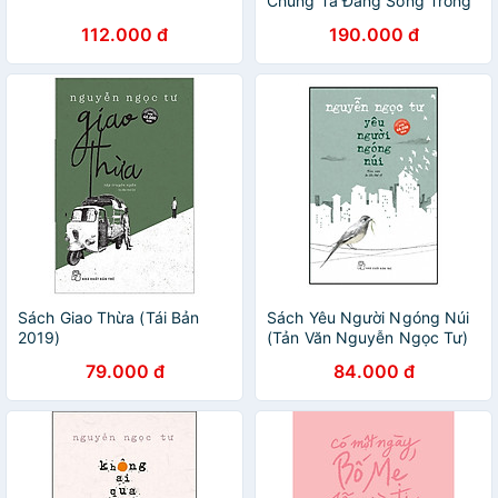
Chúng Ta Đang Sống Trong
Thời Đại Của Những Bức
112.000 đ
190.000 đ
Tường
Sách Giao Thừa (Tái Bản
Sách Yêu Người Ngóng Núi
2019)
(Tản Văn Nguyễn Ngọc Tư)
(Tái Bản)
79.000 đ
84.000 đ