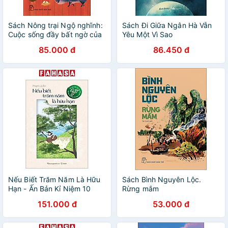
Sách Nông trại Ngộ nghĩnh:
Sách Đi Giữa Ngân Hà Vẫn
Cuộc sống đầy bất ngờ của
Yêu Một Vì Sao
tôi với 600 con vật giải cứu
85.000 đ
86.450 đ
Nếu Biết Trăm Năm Là Hữu
Sách Bình Nguyên Lộc.
Hạn - Ấn Bản Kỉ Niệm 10
Rừng mắm
Năm Xuất Bản (Tái Bản
151.000 đ
53.000 đ
2024)