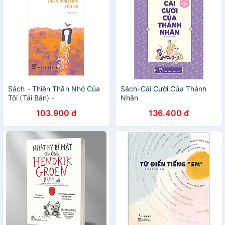
Sách - Thiên Thần Nhỏ Của
Sách-Cái Cười Của Thánh
Tôi (Tái Bản) -
Nhân
5371748477030
103.900 đ
136.400 đ