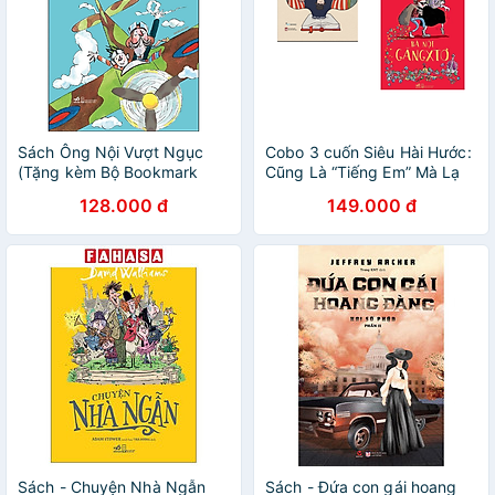
Sách Ông Nội Vượt Ngục
Cobo 3 cuốn Siêu Hài Hước:
(Tặng kèm Bộ Bookmark
Cũng Là “Tiếng Em” Mà Lạ
Love Book)
Lắm+Bà Nội Găngxtơ /Tặng
128.000 đ
149.000 đ
Bookmark Happy Life
Sách - Chuyện Nhà Ngẫn
Sách - Đứa con gái hoang