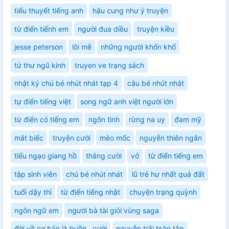
tiểu thuyết tiếng anh
hậu cung như ý truyện
từ điển tiếnh em
người đua diều
truyện kiều
jesse peterson
lôi mễ
những người khốn khổ
tứ thư ngũ kinh
truyen ve trạng sách
nhật ký chú bé nhút nhát tạp 4
cậu bé nhút nhát
tự điển tiếng việt
song ngữ anh việt người lớn
từ điển có tiếng em
ngôn tình
rừng na uy
đam mỹ
mắt biếc
truyện cười
mèo mốc
nguyễn thiên ngân
tiếu ngạo giang hồ
thằng cười
vở
từ điển tiếng em
tập sinh viên
chú bé nhút nhát
lũ trẻ hư nhất quả đất
tuổi dậy thì
từ điển tiếng nhật
chuyện trạng quỳnh
ngôn ngữ em
người bà tài giỏi vùng saga
đời về cơ bản là buồn...cười
nguyễn trãi toàn tập