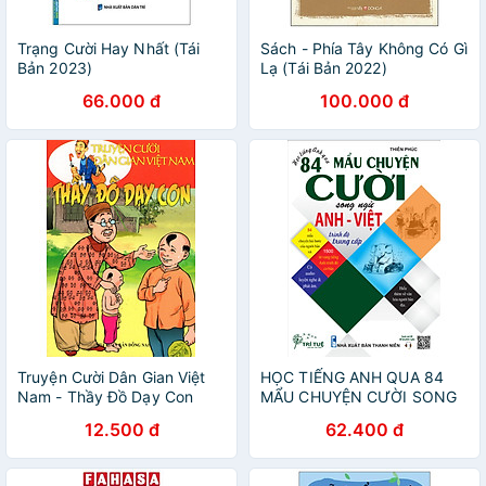
Trạng Cười Hay Nhất (Tái
Sách - Phía Tây Không Có Gì
Bản 2023)
Lạ (Tái Bản 2022)
66.000 đ
100.000 đ
Truyện Cười Dân Gian Việt
HỌC TIẾNG ANH QUA 84
Nam - Thầy Đồ Dạy Con
MẨU CHUYỆN CƯỜI SONG
NGỮ ANH – VIỆT ( Trình độ
12.500 đ
62.400 đ
trung cấp)