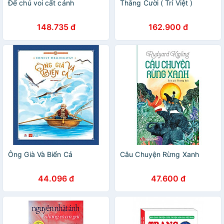
Để chú voi cất cánh
Thằng Cười ( Trí Việt )
148.735 đ
162.900 đ
Ông Già Và Biển Cả
Câu Chuyện Rừng Xanh
44.096 đ
47.600 đ