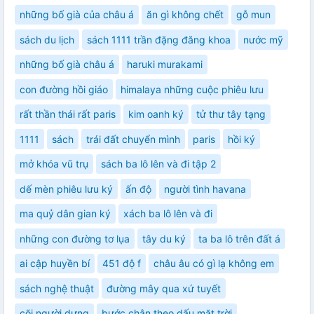
những bố già của châu á
ăn gì không chết
gỗ mun
sách du lịch
sách 1111 trần đặng đăng khoa
nước mỹ
những bố già châu á
haruki murakami
con đường hồi giáo
himalaya những cuộc phiêu lưu
rất thần thái rất paris
kim oanh ký
tử thư tây tạng
1111
sách
trái đất chuyển mình
paris
hồi ký
mở khóa vũ trụ
sách ba lô lên và đi tập 2
dế mèn phiêu lưu ký
ấn độ
người tình havana
ma quỷ dân gian ký
xách ba lô lên và đi
những con đường tơ lụa
tây du ký
ta ba lô trên đất á
ai cập huyền bí
451 độ f
châu âu có gì lạ không em
sách nghệ thuật
đường mây qua xứ tuyết
cõi người dưng
bước chân theo dấu mặt trời