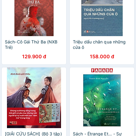
Sách-Cô Gái Thứ Ba (NXB
Triệu dấu chân qua những
Trẻ)
cửa ô
129.900 đ
158.000 đ
[GIẢI CỨU SÁCH] (Bộ 3 tập)
Sách - Étrange Et… - Sự