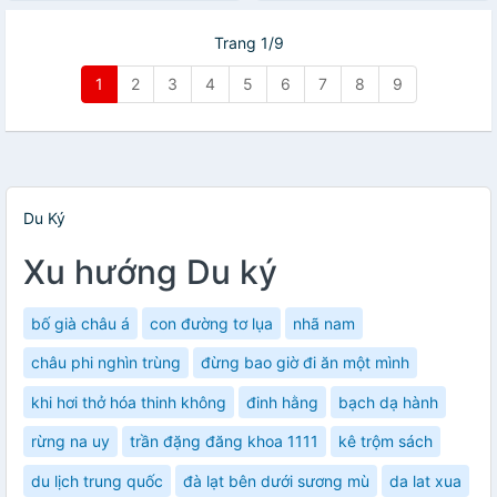
Trang 1/9
1
2
3
4
5
6
7
8
9
Du Ký
Xu hướng Du ký
bố già châu á
con đường tơ lụa
nhã nam
châu phi nghìn trùng
đừng bao giờ đi ăn một mình
khi hơi thở hóa thinh không
đinh hằng
bạch dạ hành
rừng na uy
trần đặng đăng khoa 1111
kê trộm sách
du lịch trung quốc
đà lạt bên dưới sương mù
da lat xua