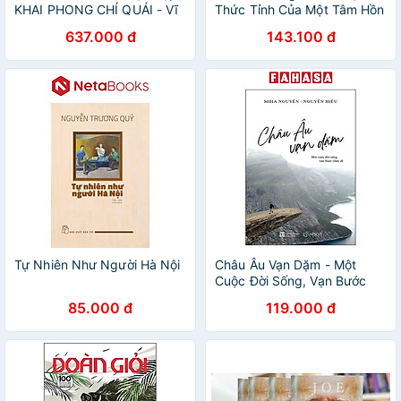
KHAI PHONG CHÍ QUÁI - Vĩ
Thức Tỉnh Của Một Tâm Hồn
Ngư - Đinh Quỳnh Anh dịch
Xa Xứ
637.000 đ
143.100 đ
- Huy Hoàng
Tự Nhiên Như Người Hà Nội
Châu Âu Vạn Dặm - Một
Cuộc Đời Sống, Vạn Bước
Chân Đi
85.000 đ
119.000 đ