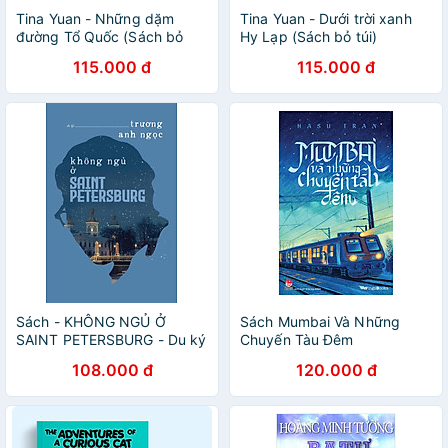
Tina Yuan - Những dặm
Tina Yuan - Dưới trời xanh
đường Tổ Quốc (Sách bỏ
Hy Lạp (Sách bỏ túi)
túi)
115.000 đ
115.000 đ
Sách - KHÔNG NGỦ Ở
Sách Mumbai Và Những
SAINT PETERSBURG - Du ký
Chuyến Tàu Đêm
trải nghiệm du lịch
108.000 đ
120.000 đ