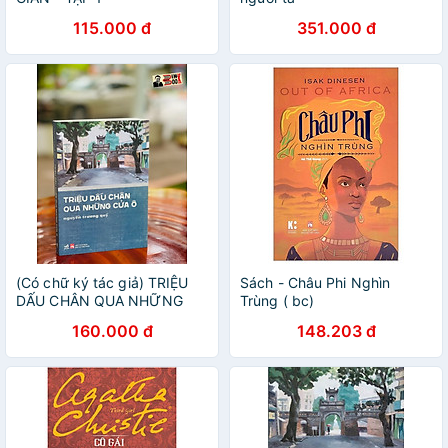
115.000 đ
351.000 đ
(Có chữ ký tác giả) TRIỆU
Sách - Châu Phi Nghìn
DẤU CHÂN QUA NHỮNG
Trùng ( bc)
CỬA Ô – Nguyễn Trương
160.000 đ
148.203 đ
Quý – Nhã Nam – NXB Phụ
Nữ (Bìa mềm)