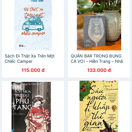
Sách Đi Thật Xa Trên Một
QUÁN BAR TRONG BỤNG
Chiếc Camper
CÁ VOI – Hiền Trang – Nhã
Nam – NXB Văn học
115.000 đ
133.000 đ