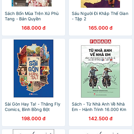
Sách Bốn Mùa Trên Xứ Phù
Sáu Người Đi Khắp Thế Gian
Tang - Bản Quyền
- Tập 2
168.000 đ
165.000 đ
Sài Gòn Hay Ta! - Thăng Fly
Sách - Từ Nhà Anh Về Nhà
Comics, Bình Bồng Bột
Em - Hành Trình 16.000 Km
(Tặng Sổ Tay)
Đạp Xe Xuyên Âu-Á Của
198.000 đ
142.500 đ
Cặp Đôi Pháp-Việt