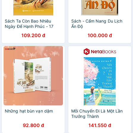
Sách Ta Còn Bao Nhiêu
Sách - Cẩm Nang Du Lịch
Ngày Để Hạnh Phúc - 17
Ấn Độ
Hành Trình Tỉnh Thức Qua
109.200 đ
100.000 đ
Những Miền Đất Thiêng
Những hạt bùn vạn dặm
Mỗi Chuyến Đi Là Một Lần
Trưởng Thành
92.800 đ
141.550 đ