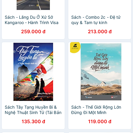
Sách - Lãng Du Ở Xứ Sở
Sách - Combo 2c - Đệ tử
Kangaroo - Hành Trình Visa
quy & Tam tự kinh
462
259.000 đ
213.000 đ
Sách Tây Tạng Huyền Bí &
Sách - Thế Giới Rộng Lớn
Nghệ Thuật Sinh Tử (Tái Bản
Đừng Đi Một Mình
2020)
135.300 đ
119.000 đ