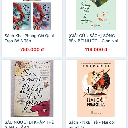
Sách Khai Phong Chí Quái
[GIẢI CỨU SÁCH] SỐNG
Trọn Bộ 3 Tập
BÊN BỜ NƯỚC – Giản Nhi –
Tố Hinh dịch – Huy Hoàng
750.000 đ
119.000 đ
SÁU NGƯỜI ĐI KHẮP THẾ
Sách - NXB Trẻ - Hai cõi
GIAN - TẬP 1
người ta