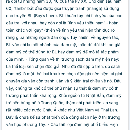
ra đời từ những năm 30, 40 của thế kỷ XX. Cho đến sau năm
60, “tanbi” bắt đầu được giới truyện tranh (manga) sử dụng
cho truyện BL (Boy’s Love). BL thuần túy chỉ tình yêu của các
cậu trai với nhau, hay còn gọi là “tình yêu thiếu nam” - hoàn
toàn khác với “gay” (thiên về tình yêu thể hiện tính dục rõ
ràng giữa những người đàn ông). Tuy nhiên, về nguyên tắc,
BL vẫn chỉ là một nhánh của đam mỹ, mặc dù đôi khi tác giả
đam mỹ có thể dùng từ BL hay đam mỹ để mô tả tác phẩm
của mình. - Tổng quan về thị trường sách đam mỹ hiện nay:
Là thể loại kén chọn độc giả: Như đã đề cập ở trên, do sách
đam mỹ là một thể loại khá kén chọn độc giả nên hiện tại giới
chuyên gia vẫn còn tranh luận và ý kiến trái chiều về nó. Dẫu
vậy, chúng ta khó có thể phủ nhận sự thật là đam mỹ có thị
trường phát triển khá rộng. Khởi nguồn từ Nhật Bản, đam mỹ
trở nên bùng nổ ở Trung Quốc, thậm chí phát triển lan sang
rất nhiều các nước Châu Á khác như Việt Nam và Thái Lan.
Đấy là chưa kể sự phát triển của dòng sách này ở thị trường
văn học phương Tây. - Các thể loại đam mỹ phổ biến: Hiện