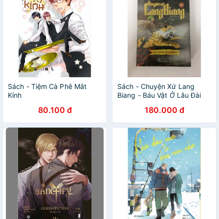
Sách - Tiệm Cà Phê Mắt
Sách - Chuyện Xứ Lang
Kính
Biang - Báu Vật Ở Lâu Đài
K'rahlan - Tập 4
80.100 đ
180.000 đ