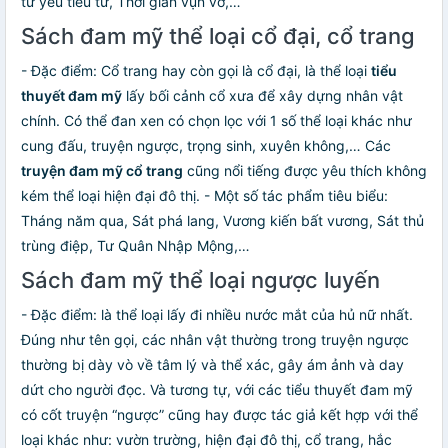
tử yêu tiểu tử, Thời gian vụn vỡ,…
Sách đam mỹ thể loại cổ đại, cổ trang
- Đặc điểm: Cổ trang hay còn gọi là cổ đại, là thể loại
tiểu
thuyết đam mỹ
lấy bối cảnh cổ xưa để xây dựng nhân vật
chính. Có thể đan xen có chọn lọc với 1 số thể loại khác như
cung đấu, truyện ngược, trọng sinh, xuyên không,… Các
truyện đam mỹ cổ trang
cũng nổi tiếng được yêu thích không
kém thể loại hiện đại đô thị. - Một số tác phẩm tiêu biểu:
Tháng năm qua, Sát phá lang, Vương kiến bất vương, Sát thủ
trùng điệp, Tư Quân Nhập Mộng,…
Sách đam mỹ thể loại ngược luyến
- Đặc điểm: là thể loại lấy đi nhiều nước mắt của hủ nữ nhất.
Đúng như tên gọi, các nhân vật thường trong truyện ngược
thường bị dày vò về tâm lý và thể xác, gây ám ảnh và day
dứt cho người đọc. Và tương tự, với các tiểu thuyết đam mỹ
có cốt truyện “ngược” cũng hay được tác giả kết hợp với thể
loại khác như: vườn trường, hiện đại đô thị, cổ trang, hắc