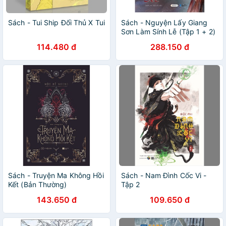
Sách - Tui Ship Đối Thủ X Tui
Sách - Nguyện Lấy Giang
Sơn Làm Sính Lễ (Tập 1 + 2)
114.480 đ
288.150 đ
Sách - Truyện Ma Không Hồi
Sách - Nam Đình Cốc Vi -
Kết (Bản Thường)
Tập 2
143.650 đ
109.650 đ