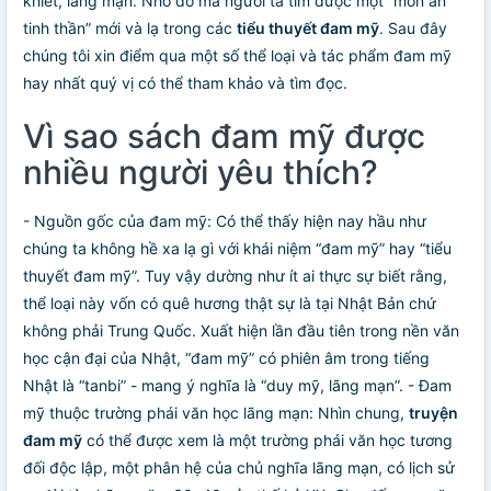
khiết, lãng mạn. Nhờ đó mà người ta tìm được một “món ăn
tinh thần” mới và lạ trong các
tiểu thuyết đam mỹ
. Sau đây
chúng tôi xin điểm qua một số thể loại và tác phẩm đam mỹ
hay nhất quý vị có thể tham khảo và tìm đọc.
Vì sao sách đam mỹ được
nhiều người yêu thích?
- Nguồn gốc của đam mỹ: Có thể thấy hiện nay hầu như
chúng ta không hề xa lạ gì với khái niệm “đam mỹ” hay “tiểu
thuyết đam mỹ”. Tuy vậy dường như ít ai thực sự biết rằng,
thể loại này vốn có quê hương thật sự là tại Nhật Bản chứ
không phải Trung Quốc. Xuất hiện lần đầu tiên trong nền văn
học cận đại của Nhật, “đam mỹ” có phiên âm trong tiếng
Nhật là “tanbi” - mang ý nghĩa là “duy mỹ, lãng mạn”. - Đam
mỹ thuộc trường phái văn học lãng mạn: Nhìn chung,
truyện
đam mỹ
có thể được xem là một trường phái văn học tương
đối độc lập, một phân hệ của chủ nghĩa lãng mạn, có lịch sử