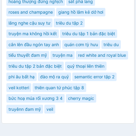
hoàng thượng đừng nghịch
sát phá lang
roses and champagne
giang hồ lắm kẻ dở hơi
lắng nghe cậu suy tư
triêu du tập 2
truyện ma không hồi kết
triêu du tập 1 bản đặc biệt
cắn lên đầu ngón tay anh
quán cơm tỳ hưu
triêu du
tiểu thuyết đam mỹ
truyện ma
red white and royal blue
triêu du tập 2 bản đặc biệt
quỷ thoại liên thiên
phi âu bất hạ
đào mộ ra quỷ
semantic error tập 2
veil kotteri
thiên quan tứ phúc tập 8
bức hoạ múa rối xương 3 4
cherry magic
truyênn đam mỹ
veil