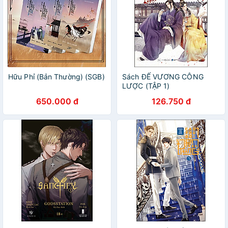
Hữu Phỉ (Bản Thường) (SGB)
Sách ĐẾ VƯƠNG CÔNG
LƯỢC (TẬP 1)
650.000 đ
126.750 đ