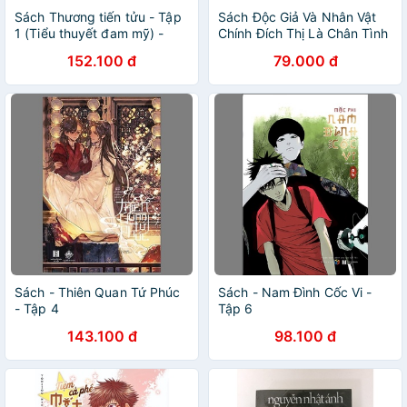
Sách Thương tiến tửu - Tập
Sách Độc Giả Và Nhân Vật
1 (Tiểu thuyết đam mỹ) -
Chính Đích Thị Là Chân Tình
Tặng 1 bookmark
- Tập 2
152.100 đ
79.000 đ
Sách - Thiên Quan Tứ Phúc
Sách - Nam Đình Cốc Vi -
- Tập 4
Tập 6
143.100 đ
98.100 đ