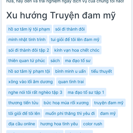
nữa, hãy đến và trải nghiệm ngay dịch vụ của chúng tôi nào!
Xu hướng Truyện đam mỹ
hồ sơ tâm lý tội phạm
sói đi thành đôi
minh nhật tinh trình
tui giỏi để tôi lên đam mỹ
sói đi thành đôi tập 2
kính vạn hoa chết chóc
thiên quan tứ phúc
sách
ma đạo tổ sư
hồ sơ tâm lý phạm tội
bình minh u uẩn
tiểu thuyết
xông vào lối âm dương
quan tình trai
nghe nói tôi rất nghèo tập 3
ma đạo tổ sư tập 1
thương tiến tửu
bức hoạ múa rối xương
truyện đam mỹ
tôi giỏi để tôi lên
muốn phi thăng thì yêu đi
đam mỹ
địa cầu online
hương hoa tình yêu
color rush