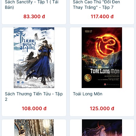
Sách Sanctify - Tập 1 ( Tái
Sách Cao Thủ "Đổi Đen
Bản)
Thay Trắng" - Tập 7
83.300 đ
117.400 đ
Sách Thương Tiến Tửu - Tập
Toái Long Môn
2
108.000 đ
125.000 đ