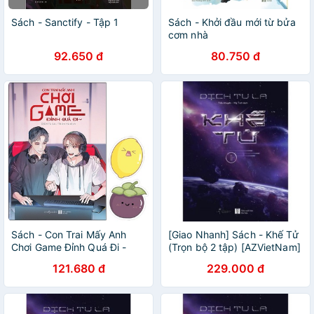
Sách - Sanctify - Tập 1
Sách - Khởi đầu mới từ bửa
cơm nhà
92.650 đ
80.750 đ
Sách - Con Trai Mấy Anh
[Giao Nhanh] Sách - Khế Tử
Chơi Game Đỉnh Quá Đi -
(Trọn bộ 2 tập) [AZVietNam]
Dịch Tu La
121.680 đ
229.000 đ