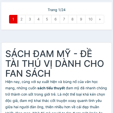
Trang 1/24
1
2
3
4
5
6
7
8
9
10
»
SÁCH ĐAM MỸ - ĐỀ
TÀI THÚ VỊ DÀNH CHO
FAN SÁCH
Hiện nay, cùng với sự xuất hiện và bùng nổ của văn học
mạng, những cuốn
sách tiểu thuyết
đam mỹ đã nhanh chóng
trở thành cơn sốt trong giới trẻ. Là một thể loại khá kén chọn
độc giả, đam mỹ khai thác cốt truyện xoay quanh tình yêu
giữa hai người đàn ông, thiên nhiều hơn về cái đẹp thuần