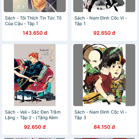
Sách - Tôi Thích Tin Tức Tố
Sách - Nam Đình Cốc Vi -
Của Cậu - Tập 1
Tập 1
143.650 đ
92.650 đ
Sách - Veil – Sắc Đen Trầm
Sách - Nam Đình Cốc Vi -
Lặng - Tập 2 - (Tặng Kèm
Tập 3
Postcard)
92.650 đ
84.150 đ