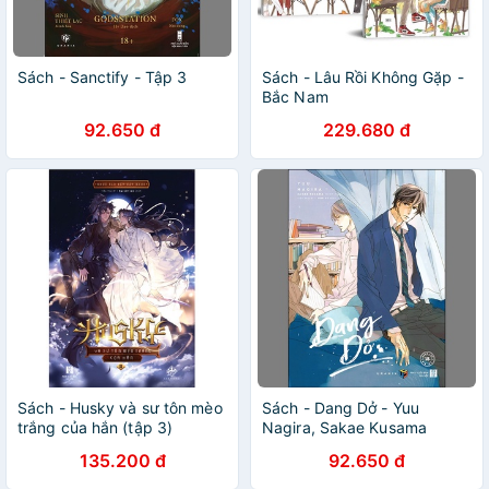
Sách - Sanctify - Tập 3
Sách - Lâu Rồi Không Gặp -
Bắc Nam
92.650 đ
229.680 đ
Sách - Husky và sư tôn mèo
Sách - Dang Dở - Yuu
trắng của hắn (tập 3)
Nagira, Sakae Kusama
135.200 đ
92.650 đ