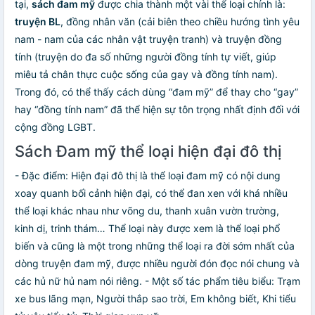
tại,
sách đam mỹ
được chia thành một vài thể loại chính là:
truyện BL
, đồng nhân văn (cải biên theo chiều hướng tình yêu
nam - nam của các nhân vật truyện tranh) và truyện đồng
tính (truyện do đa số những người đồng tính tự viết, giúp
miêu tả chân thực cuộc sống của gay và đồng tính nam).
Trong đó, có thể thấy cách dùng “đam mỹ” để thay cho “gay”
hay “đồng tính nam” đã thể hiện sự tôn trọng nhất định đối với
cộng đồng LGBT.
Sách Đam mỹ thể loại hiện đại đô thị
- Đặc điểm: Hiện đại đô thị là thể loại đam mỹ có nội dung
xoay quanh bối cảnh hiện đại, có thể đan xen với khá nhiều
thể loại khác nhau như võng du, thanh xuân vườn trường,
kinh dị, trinh thám… Thể loại này được xem là thể loại phổ
biến và cũng là một trong những thể loại ra đời sớm nhất của
dòng truyện đam mỹ, được nhiều người đón đọc nói chung và
các hủ nữ hủ nam nói riêng. - Một số tác phẩm tiêu biểu: Trạm
xe bus lãng mạn, Người thắp sao trời, Em không biết, Khi tiểu