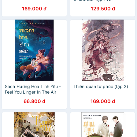
169.000 đ
129.500 đ
Sách Hương Hoa Tình Yêu - I
Thiên quan tứ phúc (tập 2)
Feel You Linger In The Air
Tập 2
66.800 đ
169.000 đ