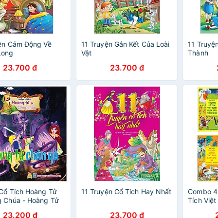
yện Cảm Động Về
11 Truyện Gắn Kết Của Loài
11 Truyệ
Long
Vật
Thành
23.700 đ
23.700 đ
Cổ Tích Hoàng Tử
11 Truyện Cổ Tích Hay Nhất
Combo 4
g Chúa - Hoàng Tử
Tích Việ
à
Tích Việ
23.200 đ
23.700 đ
Thích Nh