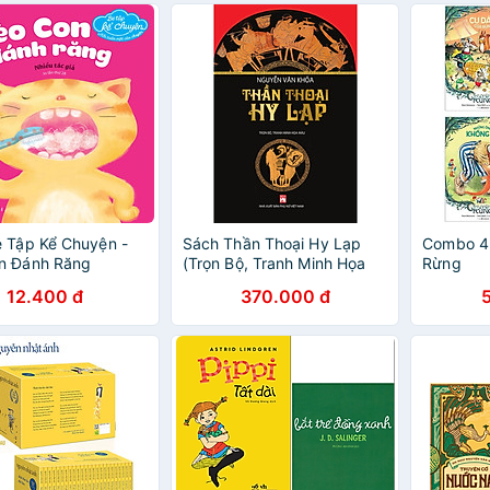
 Tập Kể Chuyện -
Sách Thần Thoại Hy Lạp
Combo 4
n Đánh Răng
(Trọn Bộ, Tranh Minh Họa
Rừng
Màu)
12.400 đ
370.000 đ