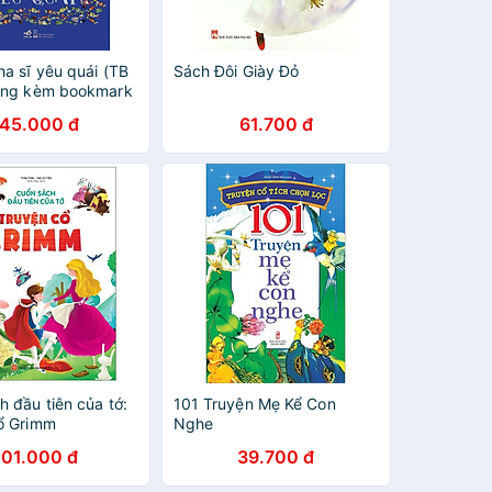
ha sĩ yêu quái (TB
Sách Đôi Giày Đỏ
ặng kèm bookmark
145.000 đ
61.700 đ
 đầu tiên của tớ:
101 Truyện Mẹ Kể Con
ổ Grimm
Nghe
101.000 đ
39.700 đ