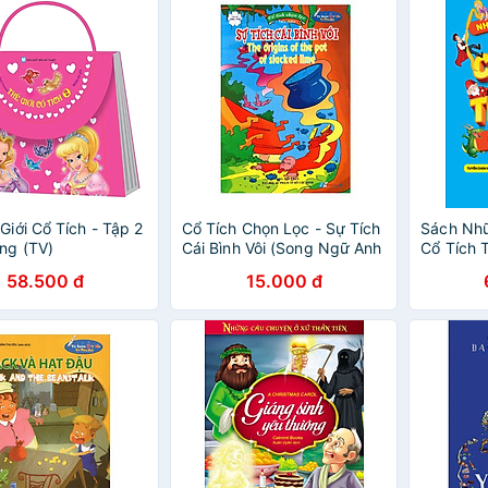
 Giới Cổ Tích - Tập 2
Cổ Tích Chọn Lọc - Sự Tích
Sách Nh
ồng (TV)
Cái Bình Vôi (Song Ngữ Anh
Cổ Tích T
- Việt) (Kèm File Âm Thanh)
Ttuyển c
58.500 đ
15.000 đ
hay và ý 
phát triể