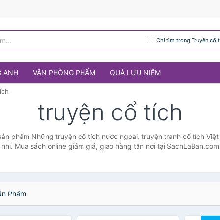
Chỉ tìm trong Truyện cổ t
G ANH
VĂN PHÒNG PHẨM
QUÀ LƯU NIỆM
ích
truyện cổ tích
 sản phẩm Những truyện cổ tích nước ngoài, truyện tranh cổ tích Việ
nhi. Mua sách online giảm giá, giao hàng tận nơi tại SachLaBan.com
n Phẩm