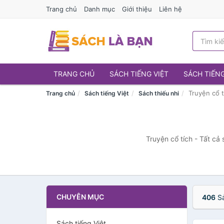
Trang chủ
Danh mục
Giới thiệu
Liên hệ
TRANG CHỦ
SÁCH TIẾNG VIỆT
SÁCH TIẾN
Truyện cổ t
Trang chủ
Sách tiếng Việt
Sách thiếu nhi
Truyện cổ tích - Tất cả
CHUYÊN MỤC
406
Sả
Sách tiếng Việt