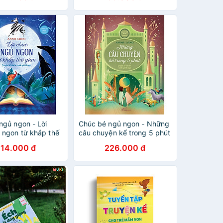
t Nam Dành Cho (
Học + Bé Thông
 Gái )
ngủ ngon - Lời
Chúc bé ngủ ngon - Những
 ngon từ khắp thế
câu chuyện kể trong 5 phút
ruyện kể cho bé
- Truyện kể cho bé trước
214.000 đ
226.000 đ
 đi ngủ
lúc đi ngủ