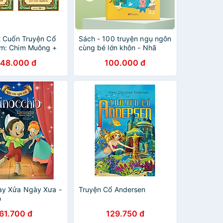
2 Cuốn Truyện Cổ
Sách - 100 truyện ngụ ngôn
m: Chim Muông +
cùng bé lớn khôn - Nhã
Nam Official
48.000 đ
100.000 đ
ày Xửa Ngày Xưa -
Truyện Cổ Andersen
o
61.700 đ
129.750 đ