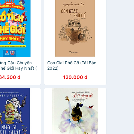
ững Câu Chuyện
Con Giai Phố Cổ (Tái Bản
hế Giới Hay Nhất (
2022)
họn những chuyện
64.300 đ
120.000 đ
nghĩa giúp trẻ
n IQ và CQ)