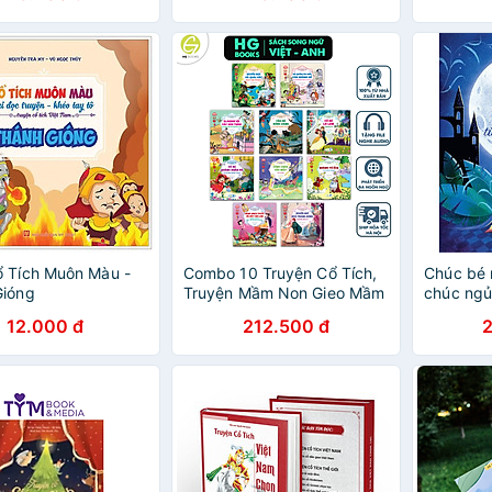
Tích Việ
Bé Hiếu 
Minh + Bé
 Tích Muôn Màu -
Combo 10 Truyện Cổ Tích,
Chúc bé 
Gióng
Truyện Mầm Non Gieo Mầm
chúc ngủ
Tính Cách Cho Bé Yêu tặng
gian - T
12.000 đ
212.500 đ
kèm file nghe
trước lúc