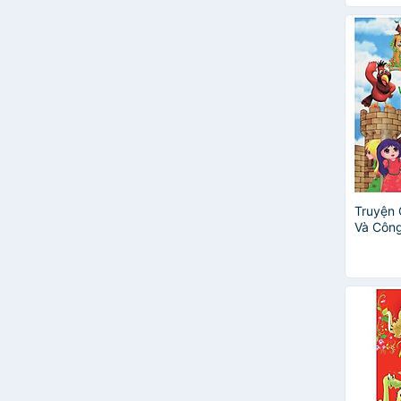
Hoa Mai
Hồng Hà
Jacob Grimm
Khái Hưng
Kim Ngọc
Lê Minh Hải
Ngọc Anh
Ngọc Phương
Nguyễn Bích
Nguyễn Mạnh Thái
Nguyễn Phương Bảo An
Truyện 
Và Côn
Rudyard Kipling
Và Phù 
Thái Vũ (Sưu tầm, biên soạn)
Thiện Quang - Kỳ Duyên (sưu
tầm & biên soạn)
Thu Hà
Tiểu Giàu
Trác Việt
Trần Diệu Linh
Trần Thu Ngân