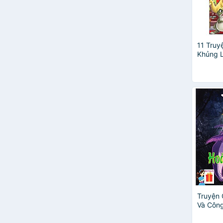
Triệu Trân – Lưu Lệ Cầm
Trương Sỹ Hùng
Val Biro
Vân Anh
11 Tru
Khủng 
Truyện 
Và Côn
Chăn G