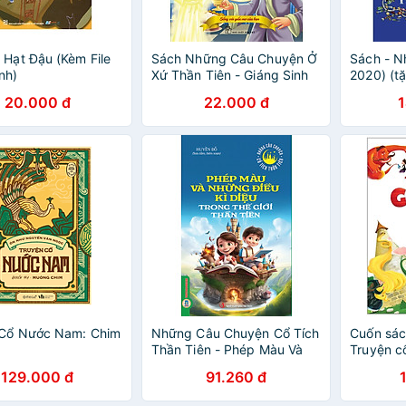
 Hạt Đậu (Kèm File
Sách Những Câu Chuyện Ở
Sách - N
nh)
Xứ Thần Tiên - Giáng Sinh
2020) (t
Yêu Thương
thiết kế)
20.000 đ
22.000 đ
 Cổ Nước Nam: Chim
Những Câu Chuyện Cổ Tích
Cuốn sách
Thần Tiên - Phép Màu Và
Truyện c
Những Điều Kì Diệu Trong
129.000 đ
91.260 đ
Thế Giới Thần Tiên