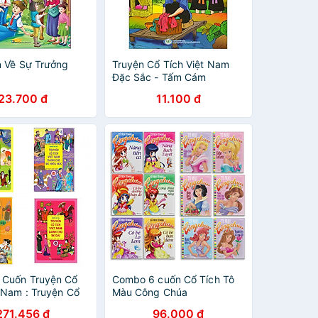
n Về Sự Trưởng
Truyện Cổ Tích Việt Nam
Đặc Sắc - Tấm Cám
23.700 đ
11.100 đ
 Cuốn Truyện Cổ
Combo 6 cuốn Cổ Tích Tô
t Nam : Truyện Cổ
Màu Công Chúa
t Nam Được Yêu
271.456 đ
96.000 đ
ất + Truyện Cổ