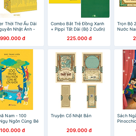
er Thời Thơ Ấu Dài
Combo Bắt Trẻ Đồng Xanh
Trọn Bộ 
guyễn Nhật Ánh -
+ Pippi Tất Dài (Bộ 2 Cuốn)
Nước Na
24 Cuốn - Phiên Bản
Người Ta
990.000 đ
225.000 đ
2
m Áp
hã Nam - 100
Truyện Cổ Nhật Bản
Sách Ng
 Ngụ Ngôn Cùng Bé
Pinocchi
ôn
100.000 đ
209.000 đ