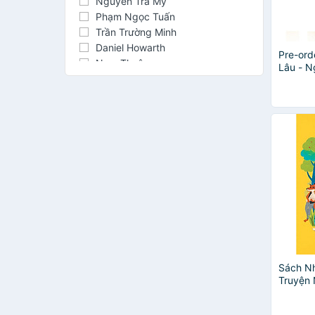
Nguyễn Trà My
Phạm Ngọc Tuấn
Trần Trường Minh
Daniel Howarth
Pre-ord
Nam Thuận
Lâu - N
Nhóm tác giả
Boxset 
Vàng Ấ
Stefania Leonardi Harley
Anna Lang minh họa
Jacob
Jacob & Wilhelm Grimm
Minh Anh
Nguyễn Công Hoan
Ôn Như Nguyễn Văn Ngọc
Pandabooks
Thomas Bulfinch, Lee Kwangjin,
Seo Young
Thuỳ Dương
Xavier Deneux
Sách N
Anh Em Grimm
Truyện
Lớn Kh
David Walliams
Hiếu Minh