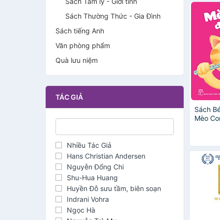
Sách Tâm lý - Giới tính
Sách Thường Thức - Gia Đình
Sách tiếng Anh
Văn phòng phẩm
Quà lưu niệm
TÁC GIẢ
Sách Bé
Mèo Co
Nhiều Tác Giả
Hans Christian Andersen
Nguyễn Đổng Chi
Shu-Hua Huang
Huyền Đỗ sưu tầm, biên soạn
Indrani Vohra
Ngọc Hà