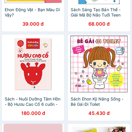
Ehon Động Vật - Bạn Màu Gì
Sách Sáng Tạo Bản Thể -
Vậy?
Giải Mã Bộ Não Tuổi Teen
39.000 đ
68.000 đ
Sách - Nuôi Dưỡng Tâm Hồn
Sách Ehon Kỹ Năng Sống -
- Bộ Hươu Cao Cổ 6 cuốn -
Bé Gái Đi Toilet
Dành cho trẻ từ 4 tuổi -
180.000 đ
45.430 đ
Puma Books