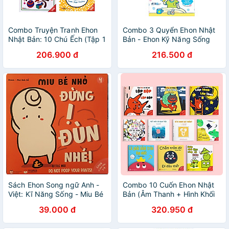
Combo Truyện Tranh Ehon
Combo 3 Quyển Ehon Nhật
Nhật Bản: 10 Chú Ếch (Tập 1
Bản - Ehon Kỹ Năng Sống
- Tập 6) + Ehon Nhật Bản -
Cho Bé Gái
206.900 đ
216.500 đ
Cá Vàng Trốn Ở Đâu Rồi
Nhỉ? + Ehon Nhật Bản - Bé
Trứng
Sách Ehon Song ngữ Anh -
Combo 10 Cuốn Ehon Nhật
Việt: Kĩ Năng Sống - Miu Bé
Bản (Âm Thanh + Hình Khối
Nhỏ - Phần 1 - Lẻ Tùy Chọn
+ Màu Sắc /Tặng Cuốn
39.000 đ
320.950 đ
(1-6 tuổi)
Những Câu Chuyện Kinh
Điển)