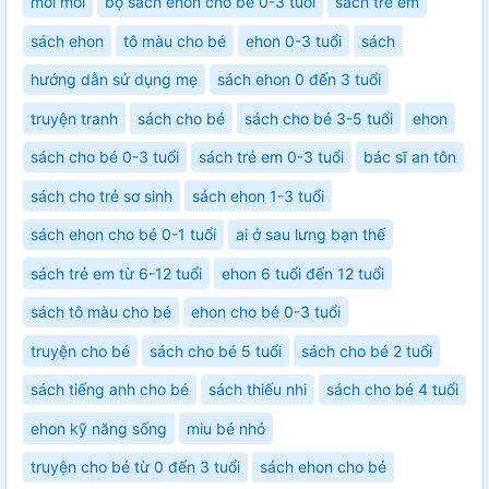
moi moi
bộ sách ehon cho bé 0-3 tuổi
sách trẻ em
sách ehon
tô màu cho bé
ehon 0-3 tuổi
sách
hướng dẫn sử dụng mẹ
sách ehon 0 đến 3 tuổi
truyện tranh
sách cho bé
sách cho bé 3-5 tuổi
ehon
sách cho bé 0-3 tuổi
sách trẻ em 0-3 tuổi
bác sĩ an tôn
sách cho trẻ sơ sinh
sách ehon 1-3 tuổi
sách ehon cho bé 0-1 tuổi
ai ở sau lưng bạn thế
sách trẻ em từ 6-12 tuổi
ehon 6 tuổi đến 12 tuổi
sách tô màu cho bé
ehon cho bé 0-3 tuổi
truyện cho bé
sách cho bé 5 tuổi
sách cho bé 2 tuổi
sách tiếng anh cho bé
sách thiếu nhi
sách cho bé 4 tuổi
ehon kỹ năng sống
miu bé nhỏ
truyện cho bé từ 0 đến 3 tuổi
sách ehon cho bé