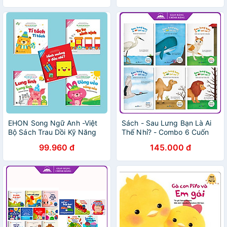
EHON Song Ngữ Anh -Việt
Sách - Sau Lưng Bạn Là Ai
Bộ Sách Trau Dồi Kỹ Năng
Thế Nhỉ? - Combo 6 Cuốn
Sống Và Tư Duy Tích Cực
Ehon Dành Cho Trẻ Từ 0 - 3
99.960 đ
145.000 đ
Cho Bé (5 Cuốn)
Tuổi