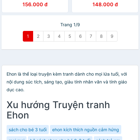
lớn rồi (Đi câu cá với bố,
học
156.000 đ
148.000 đ
Trường mẫu giáo của tớ,
Dọn đồ chơi nào, Chị và em
bé) - Dành cho trẻ từ 3 - 6
tuổi
Trang 1/9
1
2
3
4
5
6
7
8
9
Ehon là thể loại truyện kèm tranh dành cho mọi lứa tuổi, với
nội dung súc tích, sáng tạo, giàu tính nhân văn và tính giáo
dục cao.
Xu hướng Truyện tranh
Ehon
sách cho bé 3 tuổi
ehon kích thích nguồn cảm hứng