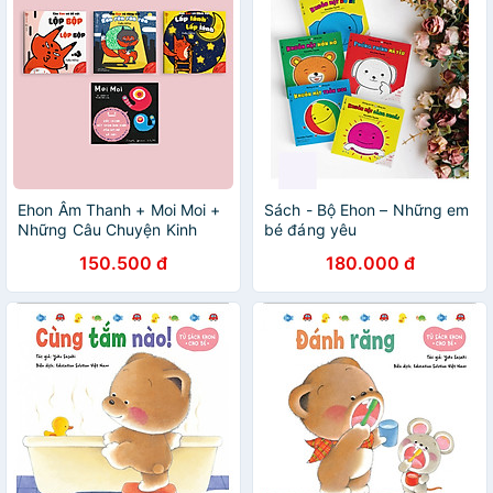
Ehon Âm Thanh + Moi Moi +
Sách - Bộ Ehon – Những em
Những Câu Chuyện Kinh
bé đáng yêu
Điển
150.500 đ
180.000 đ