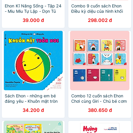
Ehon Kĩ Năng Sống - Tập 24
Combo 9 cuốn sách Ehon
- Miu Miu Tự Lập - Dọn Tủ
Điều kỳ diệu của hình khối
Giày (Dành Cho Độ Tuổi 1-6)
và Những mẩu chuyện vụn
39.000 đ
298.002 đ
(Tái Bản 2023)
vặt của Maru
Sách Ehon - những em bé
Combo 12 cuốn sách Ehon
đáng yêu - Khuôn mặt tròn
Chơi cùng Giri - Chú bé cơm
xoe
nắm và Đồ vật quanh bé
34.200 đ
380.650 đ