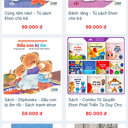
Cùng tắm nào! - Tủ sách
Đánh răng - Tủ sách Ehon
Ehon cho bé
cho bé
69.000 đ
69.000 đ
Sách - Dtpbooks - Gấu con
Sách - Combo 10 Quyển
bị ốm rồi - Sách tranh ehon
Ehon Phát Triển Tư Duy Cho
Gấu con Kuma - Những
Bé 0 - 6 Tuổi - Song Ngữ
59.000 đ
80.000 đ
chuyện nhỏ hàng ngày
Việt Anh CHo Bé