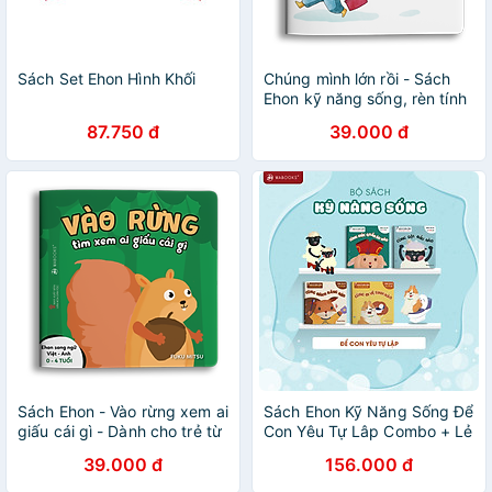
Sách Set Ehon Hình Khối
Chúng mình lớn rồi - Sách
Ehon kỹ năng sống, rèn tính
tự lập cho trẻ
87.750 đ
39.000 đ
Sách Ehon - Vào rừng xem ai
Sách Ehon Kỹ Năng Sống Để
giấu cái gì - Dành cho trẻ từ
Con Yêu Tự Lâp Combo + Lẻ
0 - 4 tuổi
Cuốn
39.000 đ
156.000 đ