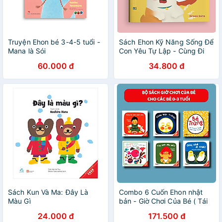
Truyện Ehon bé 3-4-5 tuổi -
Sách Ehon Kỹ Năng Sống Để
Mana là Sói
Con Yêu Tự Lập - Cùng Đi
Vệ Sinh Nào
60.000 đ
34.800 đ
Sách Kun Và Ma: Đây Là
Combo 6 Cuốn Ehon nhật
Màu Gì
bản - Giờ Chơi Của Bé ( Tái
Bản )
24.000 đ
171.500 đ