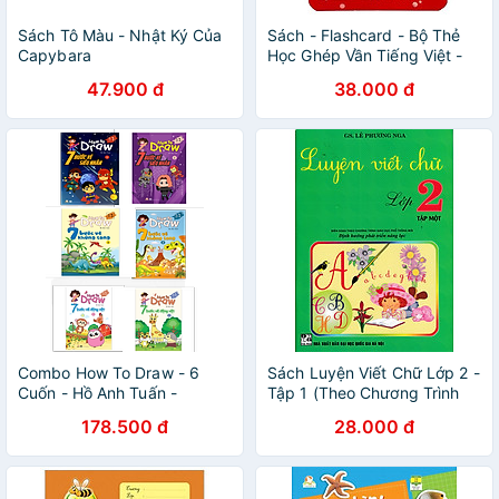
Sách Tô Màu - Nhật Ký Của
Sách - Flashcard - Bộ Thẻ
Capybara
Học Ghép Vần Tiếng Việt -
Chữ Cái-Chữ Ghép Và Dấu
47.900 đ
38.000 đ
Thanh (Tái Bản 2025)
Combo How To Draw - 6
Sách Luyện Viết Chữ Lớp 2 -
Cuốn - Hồ Anh Tuấn -
Tập 1 (Theo Chương Trình
Vanlangbooks
Giáo Dục Phổ Thông Mới)
178.500 đ
28.000 đ