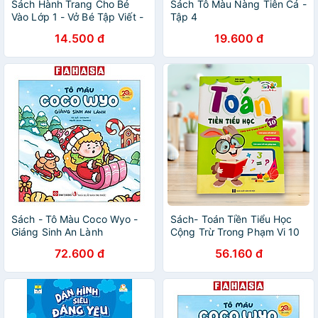
Sách Hành Trang Cho Bé
Sách Tô Màu Nàng Tiên Cá -
Vào Lớp 1 - Vở Bé Tập Viết -
Tập 4
Dành Cho Trẻ 5- 6- Tuổi -
14.500 đ
19.600 đ
Quyển 1 - Tái Bản
Sách - Tô Màu Coco Wyo -
Sách- Toán Tiền Tiểu Học
Giáng Sinh An Lành
Cộng Trừ Trong Phạm Vi 10
(Hành trang cho bé chuẩn bị
72.600 đ
56.160 đ
vào lớp 1)