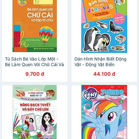
Tủ Sách Bé Vào Lớp Một -
Dán Hình Nhận Biết Động
Bé Làm Quen Với Chữ Cái Và
Vật - Động Vật Biển
Tập Tô Chữ
9.700 đ
44.100 đ