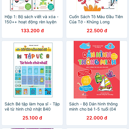
Hộp 1: Bộ sách viết và xóa -
Cuốn Sách Tô Màu Đầu Tiên
150++ hoạt động rèn luyện
Của Tớ - Khủng Long
tư duy - Hành trang tới
133.200 đ
22.500 đ
trường (Gồm các cuốn: Phép
cộng, Từ vựng, Bảng cửu
chương, Nhận biết thời gian)
Sách Bé tập làm họa sĩ - Tập
Sách - Bộ Dán hình thông
vẽ từ hình chữ nhật B40
minh cho bé 1-5 tuổi (04
cuốn lẻ) - Nhã Nam Official
25.100 đ
22.000 đ