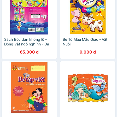
Sách Bóc dán khổng lồ -
Bé Tô Màu Mẫu Giáo - Vật
Động vật ngộ nghĩnh - Đa
Nuôi
ngữ Việt - Anh - Pháp - 40+
65.000 đ
9.000 đ
miếng dán vĩnh cửu.