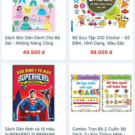
Sách Bóc Dán Dành Cho Bé
Bộ Sưu Tập 200 Sticker - Số
Gái - Những Nàng Công
Đếm, Hình Dạng, Màu Sắc
Chúa Xinh Xắn
(Tái bản năm 2022)
49.500 đ
68.000 đ
Sách Dán hình và tô màu
Combo Trọn Bộ 2 Cuốn: Bộ
SUPERHERO SUPERMAN
Sách Tự Xóa Thông Minh -