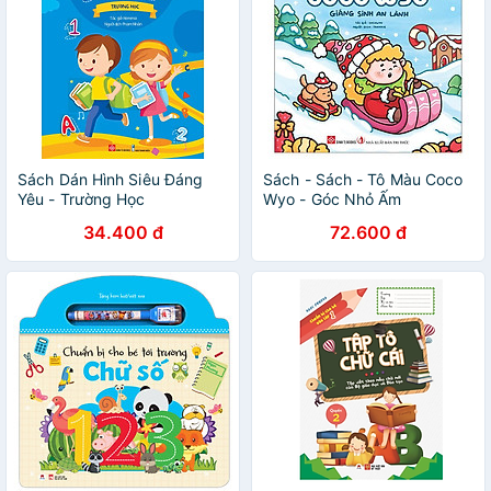
Sách Dán Hình Siêu Đáng
Sách - Sách - Tô Màu Coco
Yêu - Trường Học
Wyo - Góc Nhỏ Ấm
Áp/Giáng Sinh An
34.400 đ
72.600 đ
Lành/Những Niềm Vui Nhỏ
Bé (Trọn Bộ)