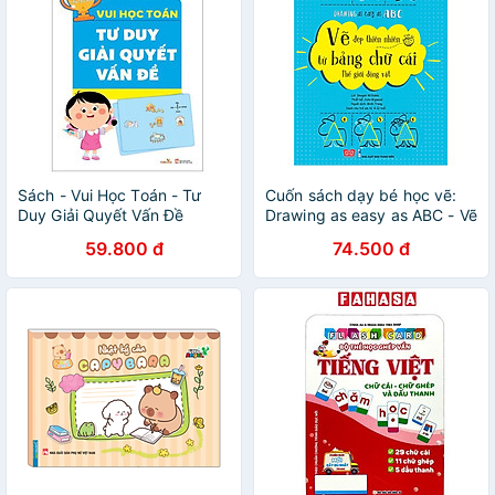
Sách - Vui Học Toán - Tư
Cuốn sách dạy bé học vẽ:
Duy Giải Quyết Vấn Đề
Drawing as easy as ABC - Vẽ
đẹp thiên nhiên từ bảng chữ
59.800 đ
74.500 đ
cái - Thế giới động vật (tặng
kèm bookmark sáng tạo)