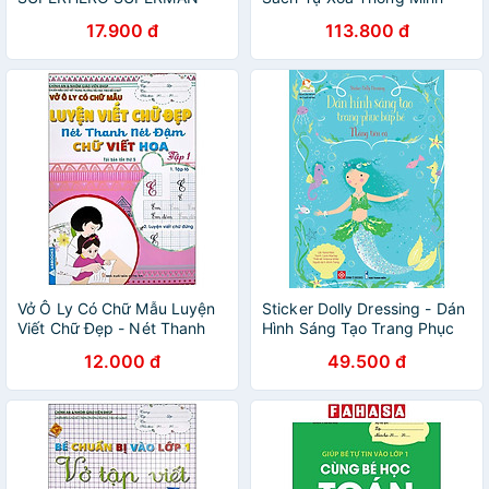
(Bìa Mềm)
Bé Học Toán Mỗi Ngày + Bé
17.900 đ
113.800 đ
Làm Quen Với Toán Học ( 5
-7 tuổi ) - Tặng Bút Xóa
Vở Ô Ly Có Chữ Mẫu Luyện
Sticker Dolly Dressing - Dán
Viết Chữ Đẹp - Nét Thanh
Hình Sáng Tạo Trang Phục
Nét Đậm, Chữ Viết Hoa -
Búp Bê - Nàng Tiên Cá
12.000 đ
49.500 đ
Tập 1 (Tái Bản)