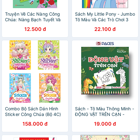
Truyện Vẽ Các Nàng Công
Sách My Little Pony - Jumbo
Chúa: Nàng Bạch Tuyết Và
Tô Màu Và Các Trò Chơi 3
Bảy Chú Lùn
12.500 đ
22.100 đ
Combo Bộ Sách Dán Hình
Sách - Tô Màu Thông Minh -
Sticker Công Chúa (Bộ 4C)
ĐỘNG VẬT TRÊN CẠN -
SKIDS
158.000 đ
19.000 đ