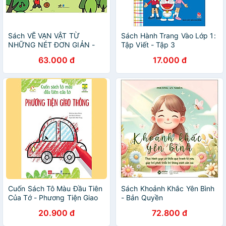
Sách VẼ VẠN VẬT TỪ
Sách Hành Trang Vào Lớp 1:
NHỮNG NÉT ĐƠN GIẢN -
Tập Viết - Tập 3
Vẽ người em yêu quý
63.000 đ
17.000 đ
Cuốn Sách Tô Màu Đầu Tiên
Sách Khoảnh Khắc Yên Bình
Của Tớ - Phương Tiện Giao
- Bản Quyền
Thông
20.900 đ
72.800 đ