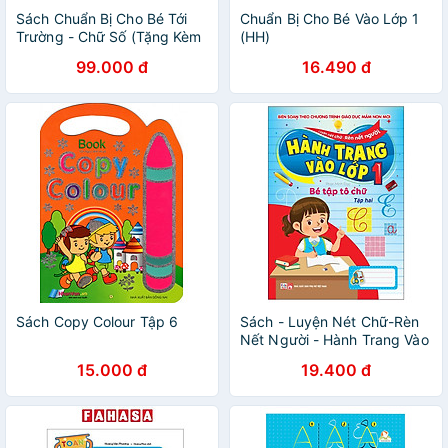
Sách Chuẩn Bị Cho Bé Tới
Chuẩn Bị Cho Bé Vào Lớp 1
Trường - Chữ Số (Tặng Kèm
(HH)
Bút Viết/Xóa)
99.000 đ
16.490 đ
Sách Copy Colour Tập 6
Sách - Luyện Nét Chữ-Rèn
Nết Người - Hành Trang Vào
Lớp 1 - Bé Tập Tô Chữ - Tập
15.000 đ
19.400 đ
2