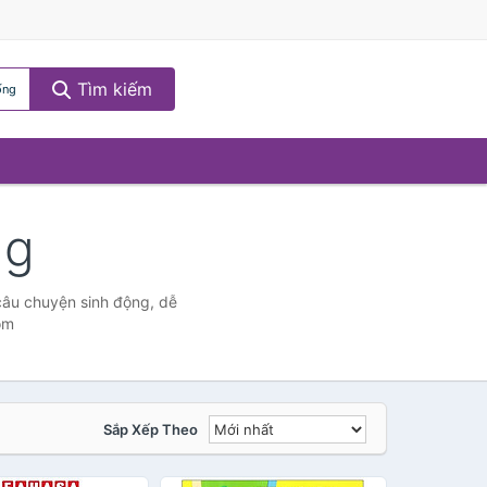
Tìm kiếm
ống
ng
câu chuyện sinh động, dễ
om
Sắp Xếp Theo