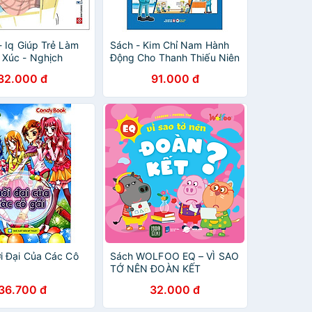
- Iq Giúp Trẻ Làm
Sách - Kim Chỉ Nam Hành
Xúc - Nghịch
Động Cho Thanh Thiếu Niên
- Những Lời Khuyên Của
32.000 đ
91.000 đ
Warren Bufett Dành Cho
Các Con
i Đại Của Các Cô
Sách WOLFOO EQ – VÌ SAO
TỚ NÊN ĐOÀN KẾT
36.700 đ
32.000 đ