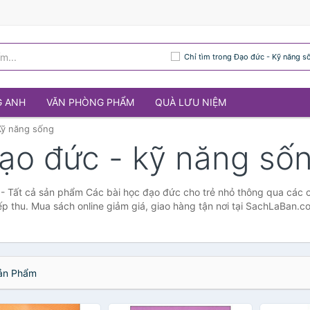
Chỉ tìm trong Đạo đức - Kỹ năng s
G ANH
VĂN PHÒNG PHẨM
QUÀ LƯU NIỆM
Kỹ năng sống
ạo đức - kỹ năng số
- Tất cả sản phẩm Các bài học đạo đức cho trẻ nhỏ thông qua các 
iếp thu. Mua sách online giảm giá, giao hàng tận nơi tại SachLaBan.c
n Phẩm