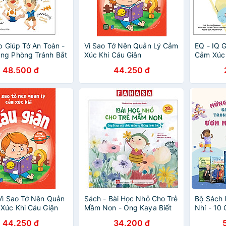
íp Giúp Tớ An Toàn -
Vì Sao Tớ Nên Quản Lý Cảm
EQ - IQ 
ng Phòng Tránh Bắt
Xúc Khi Cáu Giân
Cảm Xúc
 Bạo Lực Học Đường
48.500 đ
44.250 đ
Vì Sao Tớ Nên Quản
Sách - Bài Học Nhỏ Cho Trẻ
Bộ Sách
Xúc Khi Cáu Giận
Mầm Non - Ong Kaya Biết
Nhí - 10
Chấp Nhận Sự Không Hoàn
tay)
44.250 đ
34.200 đ
Hảo