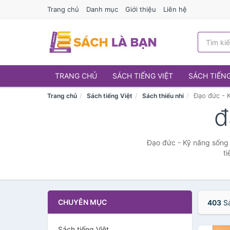
Trang chủ
Danh mục
Giới thiệu
Liên hệ
TRANG CHỦ
SÁCH TIẾNG VIỆT
SÁCH TIẾN
Đạo đức - 
Trang chủ
Sách tiếng Việt
Sách thiếu nhi
đ
Đạo đức - Kỹ năng sống 
t
CHUYÊN MỤC
403
Sả
Sách tiếng Việt