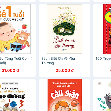
ểu Từng Tuổi Con: (
Sách Biết Ơn Và Yêu
100 Truyệ
uổi)
Thương
31.000 đ
25.000 đ