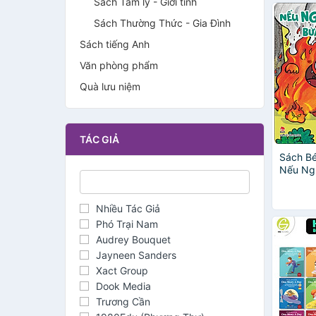
Sách Tâm lý - Giới tính
Sách Thường Thức - Gia Đình
Sách tiếng Anh
Văn phòng phẩm
Quà lưu niệm
TÁC GIẢ
Sách Bé
Nếu Ngh
Thì Sao
Nhiều Tác Giả
Phó Trại Nam
Audrey Bouquet
Jayneen Sanders
Xact Group
Dook Media
Trương Cần