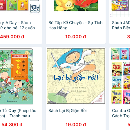
ry A Day - Sách
Bé Tập Kể Chuyện - Sự Tích
Sách JA
ữ cho bé, 12 cuốn
Hoa Hồng
Phản Biệ
- 365 câu chuyện
tập/Com
459.000 đ
10.000 đ
3
ển trí tuệ và nuôi
tâm hồn - Tặng kèm
he & note từng vựng
 Tử Quy (Phép tắc
Sách Lại Bị Giận Rồi
Combo G
on) - Tranh màu
Cách Trọ
54.300 đ
19.000 đ