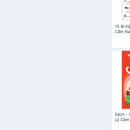
Trương Nguyệt
Uyên Đào
Việt An
Watiek Ideo
15 Bí K
Cẩm Na
Nạt Và
Sách - 
Lý Cảm 