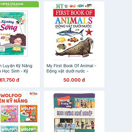
n Luyện Kỹ Năng
My First Book Of Animal -
 Học Sinh - Kỹ
Động vật dưới nước -
ng
Quyển sách đầu tiên của bé
61.750 đ
50.000 đ
về động vật. - Chủ đề động
vật dưới nước