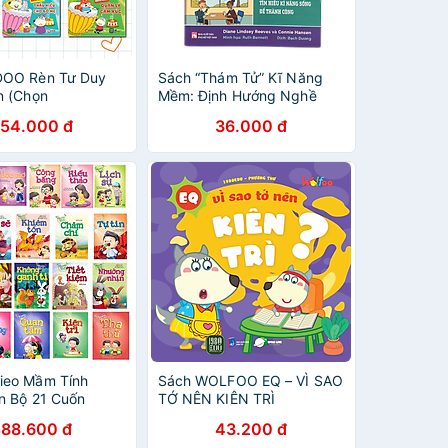
DOO Rèn Tư Duy
Sách “Thám Tử” Kĩ Năng
n (Chọn
Mềm: Định Hướng Nghề
bo)
Nghiệp/ Làm Việc Nhóm/
54.000 đ
36.000 đ
Thái Độ/ Tư Duy Phản Biện
ieo Mầm Tính
Sách WOLFOO EQ – VÌ SAO
n Bộ 21 Cuốn
TỚ NÊN KIÊN TRÌ
588.600 đ
43.200 đ