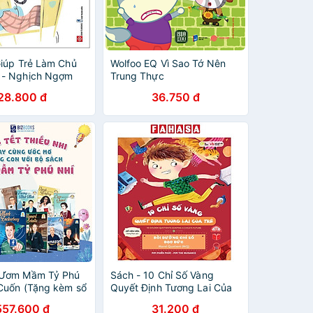
Giúp Trẻ Làm Chủ
Wolfoo EQ Vì Sao Tớ Nên
 - Nghịch Ngợm
Trung Thực
28.800 đ
36.750 đ
 Ươm Mầm Tỷ Phú
Sách - 10 Chỉ Số Vàng
 Cuốn (Tặng kèm sổ
Quyết Định Tương Lai Của
Trẻ - Bồi Dưỡng Chỉ Số Đạo
557.600 đ
31.200 đ
Đức - Moral Quotient (MQ) -