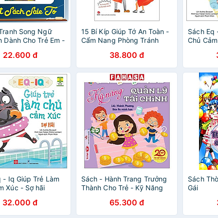
 Tranh Song Ngữ
15 Bí Kíp Giúp Tớ An Toàn -
Sách Eq 
h Dành Cho Trẻ Em -
Cẩm Nang Phòng Tránh
Chủ Cảm 
c Cư Xử Tốt- Bé
Xâm Hại Trẻ Em (Tái Bản
ngợm
22.600 đ
38.800 đ
Chia - Sharing
2023)
sly
 - Iq Giúp Trẻ Làm
Sách - Hành Trang Trưởng
Sách Thờ
 Xúc - Sợ hãi
Thành Cho Trẻ - Kỹ Năng
Gái
Quản Lý Tài Chính
32.000 đ
65.300 đ