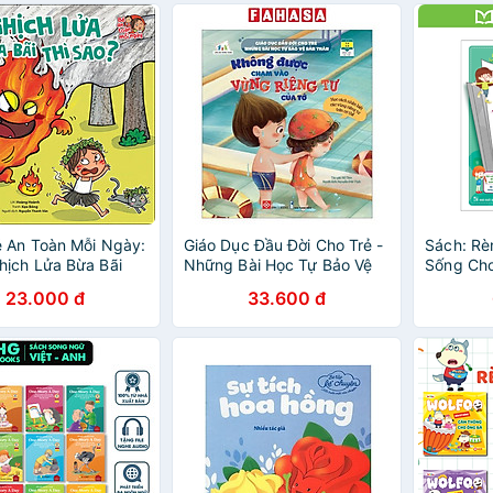
 An Toàn Mỗi Ngày:
Giáo Dục Đầu Đời Cho Trẻ -
Sách: Rè
ịch Lửa Bừa Bãi
Những Bài Học Tự Bảo Vệ
Sống Cho
?
Bản Thân - Không Được
Năng Số
23.000 đ
33.600 đ
Chạm Vào Vùng Riêng Tư
Của Tớ