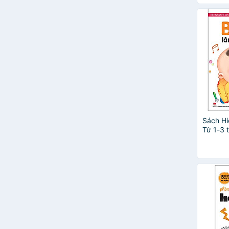
Hồ Viên Viên
Huy Tiến
Jennifer Moore - Mallino &
Gustavo Mazali
Kirsteen Robson
Lâm Phương
Lan Phương
Liêm Đông Tinh
Liz Marvin
Lời: Emily Hibbs; Minh họa: Erin
Brown
Sách Hi
Từ 1-3 t
Mary Nhin
Ngọc Anh
Nhiều
Noboru Baba
Peng Fan
Phan Minh Đạo
Susan Verde
Tôn Hiểu Linh
Trevor Dunton