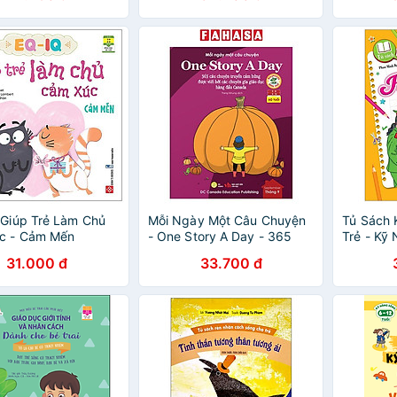
 Giúp Trẻ Làm Chủ
Mỗi Ngày Một Câu Chuyện
Tủ Sách 
c - Cảm Mến
- One Story A Day - 365
Trẻ - Kỹ
Câu Chuyện Truyền Cảm
Nguy Hi
31.000 đ
33.700 đ
Hứng Được Viết Bởi Các
Chuyên Gia Giáo Dục Hàng
Đầu Canada - Tháng 9