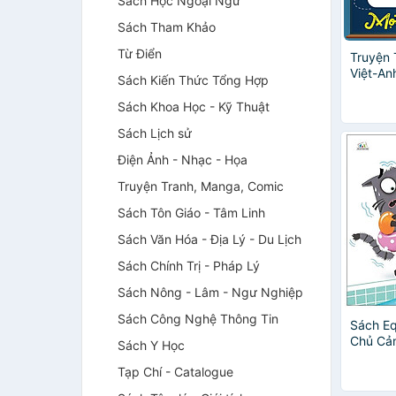
Sách Học Ngoại Ngữ
Sách Tham Khảo
Từ Điển
Truyện
Việt-An
Sách Kiến Thức Tổng Hợp
Cùng Họ
Học Sẻ 
Sách Khoa Học - Kỹ Thuật
Generou
Sách Lịch sử
Điện Ảnh - Nhạc - Họa
Truyện Tranh, Manga, Comic
Sách Tôn Giáo - Tâm Linh
Sách Văn Hóa - Địa Lý - Du Lịch
Sách Chính Trị - Pháp Lý
Sách Nông - Lâm - Ngư Nghiệp
Sách Công Nghệ Thông Tin
Sách Eq
Chủ Cảm
Sách Y Học
Tạp Chí - Catalogue