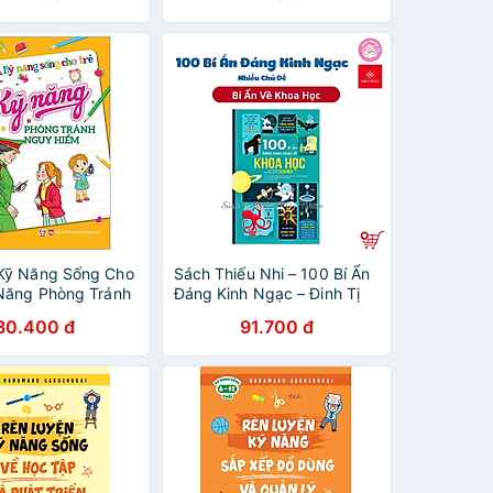
Pipi Phiền Phức - Pipi The
Nuisance - Song Ngữ Anh-
Việt
Kỹ Năng Sống Cho
Sách Thiếu Nhi – 100 Bí Ẩn
 Năng Phòng Tránh
Đáng Kinh Ngạc – Đinh Tị
ểm
(Nhiều chủ đề)
30.400 đ
91.700 đ