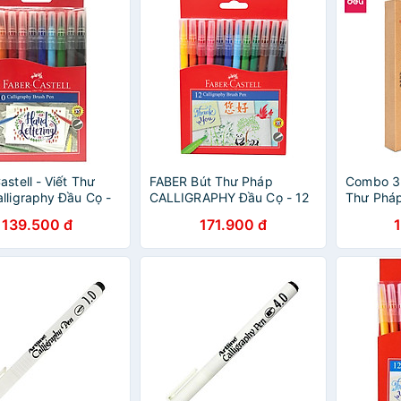
astell - Viết Thư
FABER Bút Thư Pháp
Combo 3 
lligraphy Đầu Cọ -
CALLIGRAPHY Đầu Cọ - 12
Thư Pháp 
 - 551310
Màu (COX)
Đại - Viế
139.500 đ
171.900 đ
Tranh Th
Mới, Chu