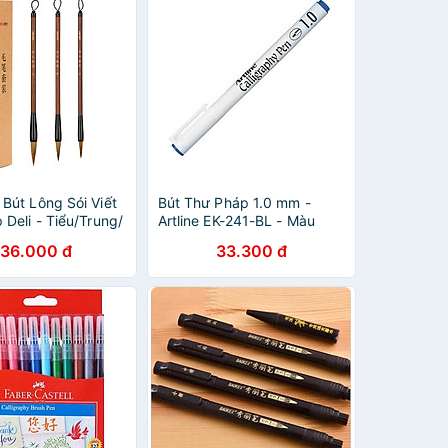
Bút Lông Sói Viết
Bút Thư Pháp 1.0 mm -
Deli - Tiểu/Trung/
Artline EK-241-BL - Màu
t Chữ Hán, Vẽ
Xanh Dương
136.000 đ
33.300 đ
ủy Mặc Cho Người
yên Nghiệp