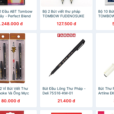
 2 Đầu ABT Tombow
Bộ 2 Bút viết thư pháp
Bộ 10 Bút
ây - Perfect Blend
TOMBOW FUDENOSUKE
TOMBOW
chuyên viết Hán tự Brush
chuyên v
1.248.000 đ
127.500 đ
Lettering ( Đầu brush mềm
Letterin
và đầu brush cứng)
 Vỉ Bút Viết Thư
Bút Đầu Lông Thư Pháp -
Bút Thư 
aoke Và Ống Mực
Deli 75516-KM-01
Artline 
n
Đen
80.000 đ
21.400 đ