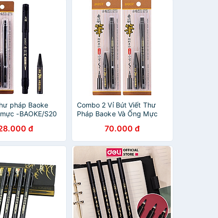
 thư pháp Baoke
Combo 2 Vỉ Bút Viết Thư
 mực -BAOKE/S20
Pháp Baoke Và Ống Mực
S23 Đen
28.000 đ
70.000 đ