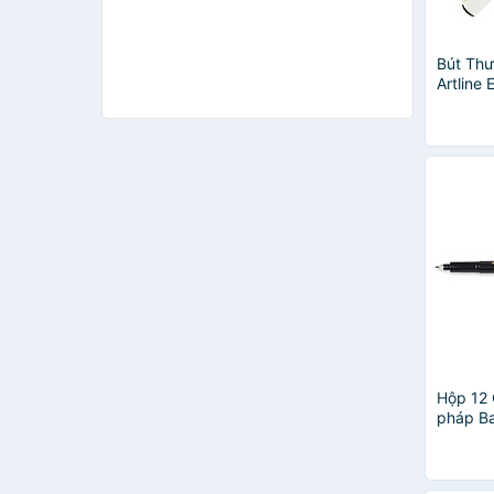
Bút Thư
Artline
Đen
Hộp 12 
pháp B
BAOKE/