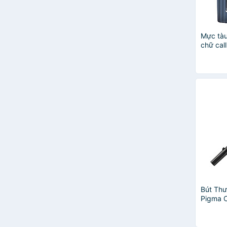
Mực tàu
chữ cal
Baoke 
Bút Th
Pigma C
XSDK-C