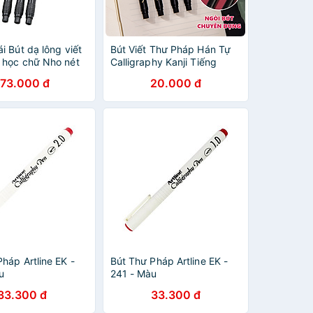
i Bút dạ lông viết
Bút Viết Thư Pháp Hán Tự
 học chữ Nho nét
Calligraphy Kanji Tiếng
oke S20
Trung Nhật Hàn Ngòi Lông
173.000 đ
20.000 đ
Nhiều Kích Cỡ Deli - Brush
Pen Phù Hợp Luyện Chữ
Nét Trang Trí Sổ Có Thể
Thêm Mực - 75514 75515
75516
háp Artline EK -
Bút Thư Pháp Artline EK -
u
241 - Màu
33.300 đ
33.300 đ