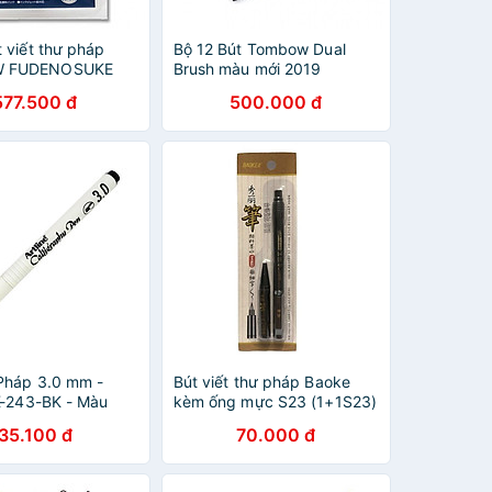
 viết thư pháp
Bộ 12 Bút Tombow Dual
 FUDENOSUKE
Brush màu mới 2019
iết Hán tự Brush
577.500 đ
500.000 đ
g dòng màu sắc
Pháp 3.0 mm -
Bút viết thư pháp Baoke
EK-243-BK - Màu
kèm ống mực S23 (1+1S23)
35.100 đ
70.000 đ