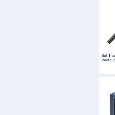
Bút Th
Pentouc
1.8mm 