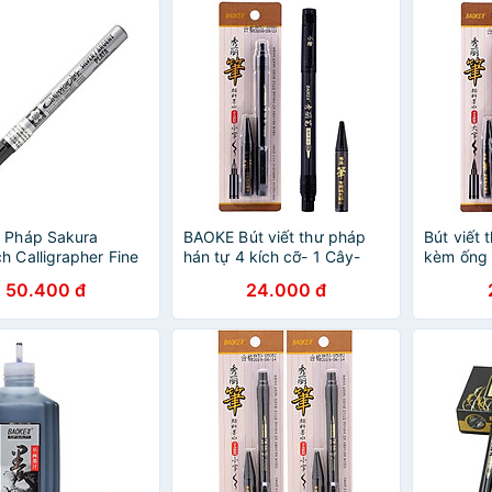
ư Pháp Sakura
BAOKE Bút viết thư pháp
Bút viết
h Calligrapher Fine
hán tự 4 kích cỡ- 1 Cây-
kèm ống
- Màu Bạc
S20
50.400 đ
24.000 đ