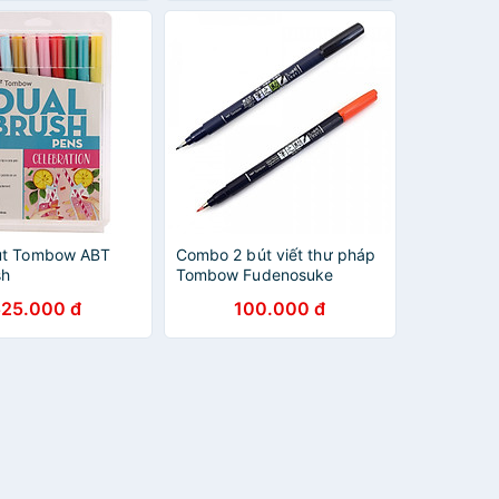
út Tombow ABT
Combo 2 bút viết thư pháp
sh
Tombow Fudenosuke
Colouring chuyên viết hán
525.000 đ
100.000 đ
tự, thư pháp, brush
lettering