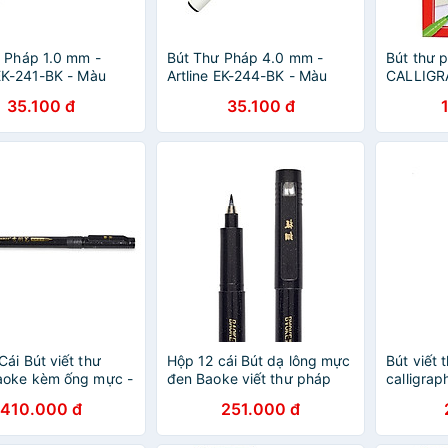
 Pháp 1.0 mm -
Bút Thư Pháp 4.0 mm -
Bút thư 
 EK-241-BK - Màu
Artline EK-244-BK - Màu
CALLIGRA
Đen
màu Fab
35.100 đ
35.100 đ
Cái Bút viết thư
Hộp 12 cái Bút dạ lông mực
Bút viết 
aoke kèm ống mực -
đen Baoke viết thư pháp
calligrap
1+S20/21/22/23
học luyện chữ Hàn, Trung,
thanh né
410.000 đ
251.000 đ
Kanji Các nét Chọn phân
pháp hiệ
loại