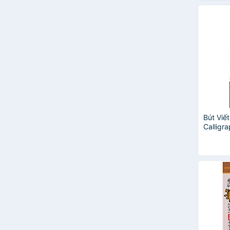
Bút Viế
Calligra
Ống Mự
BAOKE