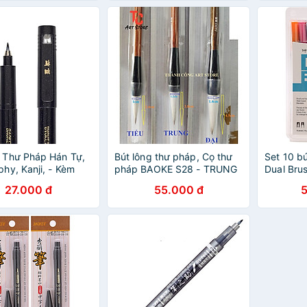
t Thư Pháp Hán Tự,
Bút lông thư pháp, Cọ thư
Set 10 b
phy, Kanji, - Kèm
pháp BAOKE S28 - TRUNG
Dual Bru
c Bơm Thay Thế |
, LÔNG THÚ
27.000 đ
55.000 đ