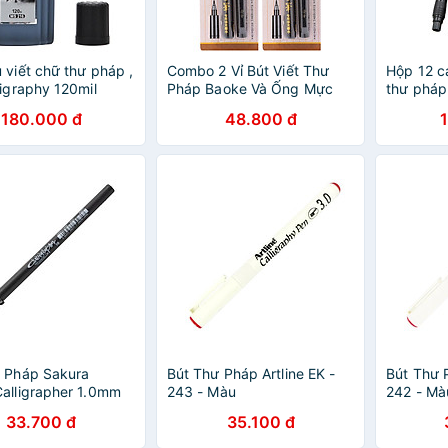
 viết chữ thư pháp ,
Combo 2 Vỉ Bút Viết Thư
Hộp 12 cá
ligraphy 120mil
Pháp Baoke Và Ống Mực
thư pháp
MS216
S22 Đen
trung Ba
180.000 đ
48.800 đ
ư Pháp Sakura
Bút Thư Pháp Artline EK -
Bút Thư P
alligrapher 1.0mm
243 - Màu
242 - Mà
10#49 - Màu Đen
33.700 đ
35.100 đ