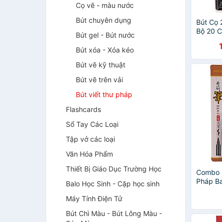
Cọ vẽ - màu nước
Bút chuyên dụng
Bút Cọ
Bộ 20 C
Bút gel - Bút nước
Bút xóa - Xóa kéo
Bút vẽ kỹ thuật
Bút vẽ trên vải
Bút viết thư pháp
Flashcards
Sổ Tay Các Loại
Tập vở các loại
Văn Hóa Phẩm
Thiết Bị Giáo Dục Trường Học
Combo 2
Pháp B
Balo Học Sinh - Cặp học sinh
S20 Đe
Máy Tính Điện Tử
Bút Chì Màu - Bút Lông Màu -