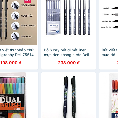
t viết thư pháp chữ
Bộ 6 cây bút đi nét liner
Bút viết
ligraphy Deli 75514
mực đen kháng nước Deli
mực đỏ -
 / 75516 có thể đổ
S573 vẽ kỹ thuật vẽ
198.000 đ
238.000 đ
ực
caligraphy phác thảo