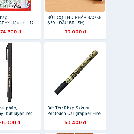
pháp
BÚT CỌ THƯ PHÁP BAOKE
PHY đầu cọ - 12
S20 ( ĐẦU BRUSH)
er 551512
174.600 đ
30.000 đ
thư pháp,
Bút Thư Pháp Sakura
hy, bút luyện nét
Pentouch Calligrapher Fine
t đậm, bút thư
1.8mm - Màu Gold
26.000 đ
50.400 đ
n đại