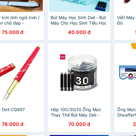
kim tinh ngòi trơn /
Bút Máy Học Sinh Deli - Bút
Viết Máy
ện chữ đẹp -
Máy Cho Học Sinh Tiểu Học
Đỏ
1 - Ngòi Hợp kim,
Kèm Ống Mực Xanh - Bút
75.000 đ
40.000 đ
đều, nhanh khô, nét
Viết Nhanh Mướt - SF520
ràng
 Deli CQ897
Hộp 100/30/10 Ống Mực
Ống Mực
Thay Thế Bút Máy Deli -
Sheaffer®
Màu Xanh - S647/ S646
Cho Tất 
76.000 đ
70.000 đ
2
VFM)