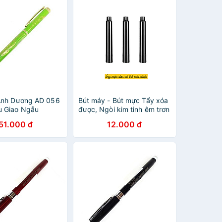
Ánh Dương AD 056
Bút máy - Bút mực Tẩy xóa
u Giao Ngẫu
được, Ngòi kim tinh êm trơn
51.000 đ
12.000 đ