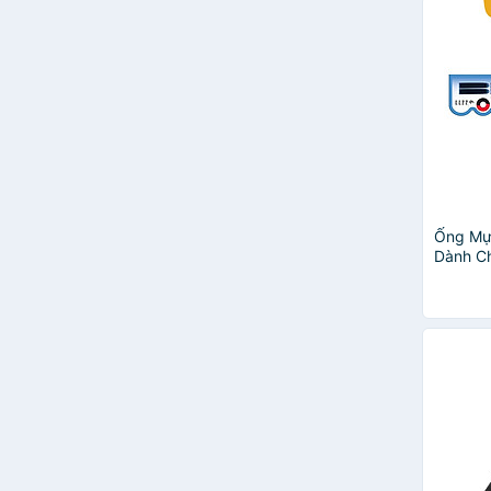
uni-ball
Chosch
Điểm 10
Queen
Pison
LAMY
Bailey
Parker
OFFICETEX
Bizner
Ống Mự
Dành Ch
AIHAO
Cái)
eras
Monami
MIRE
Pilot Frixion
Ánh Dương
Cello
LINC
HERACLES
Legaxi