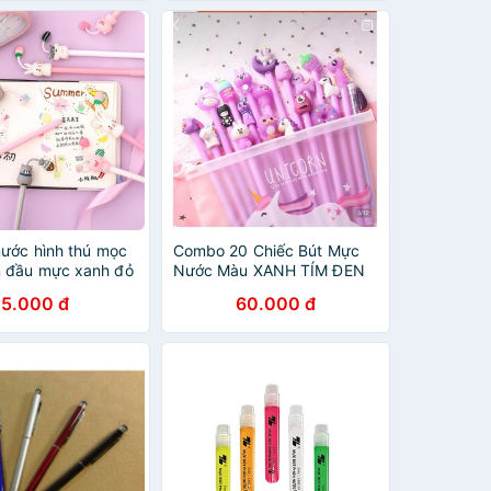
nước hình thú mọc
Combo 20 Chiếc Bút Mực
 đầu mực xanh đỏ
Nước Màu XANH TÍM ĐEN
Tặng Túi Đựng Bút Xinh Xắn
5.000 đ
60.000 đ