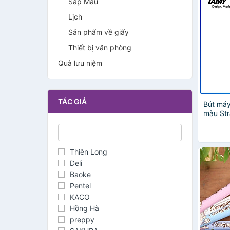
Sáp Màu
Lịch
Sản phẩm về giấy
Thiết bị văn phòng
Quà lưu niệm
TÁC GIẢ
Bút máy
màu Str
Thiên Long
Deli
Baoke
Pentel
KACO
Hồng Hà
preppy