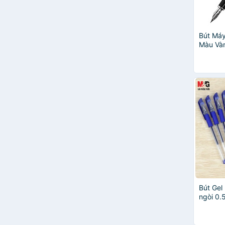
Kuretake
NUSIGN
Bút Máy
Màu Và
Bút Ge
ngòi 0.