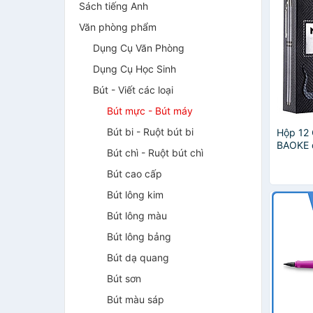
Sách tiếng Anh
Văn phòng phẩm
Dụng Cụ Văn Phòng
Dụng Cụ Học Sinh
Bút - Viết các loại
Bút mực - Bút máy
Bút bi - Ruột bút bi
Hộp 12 
BAOKE d
Bút chì - Ruột bút chì
/ 1.0 m
kim loạ
Bút cao cấp
Bút lông kim
Bút lông màu
Bút lông bảng
Bút dạ quang
Bút sơn
Bút màu sáp