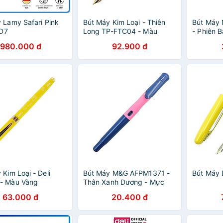
 Lamy Safari Pink
Bút Máy Kim Loại - Thiên
Bút Máy 
0D7
Long TP-FTC04 - Màu
- Phiên 
Hồng
Giới Hạn 
980.000 đ
92.900 đ
Xanh Dư
 Kim Loại - Deli
Bút Máy M&G AFPM1371 -
Bút Máy 
- Màu Vàng
Thân Xanh Dương - Mực
Xanh
63.000 đ
20.400 đ