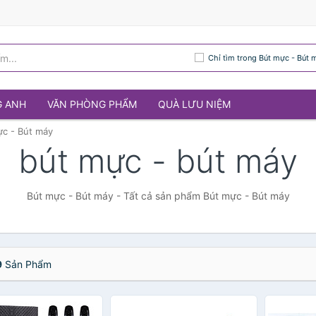
Chỉ tìm trong Bút mực - Bút 
G ANH
VĂN PHÒNG PHẨM
QUÀ LƯU NIỆM
ực - Bút máy
bút mực - bút máy
Bút mực - Bút máy - Tất cả sản phẩm Bút mực - Bút máy
9
Sản Phẩm