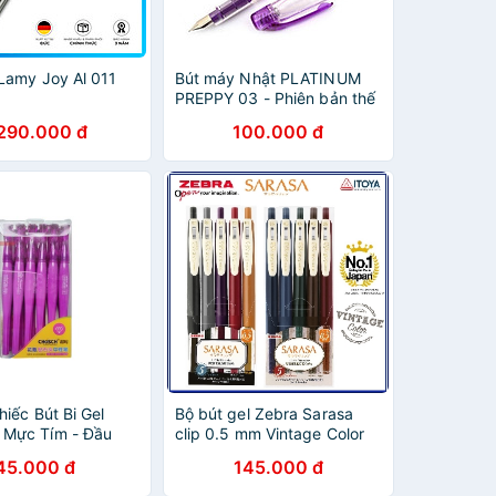
Lamy Joy Al 011
Bút máy Nhật PLATINUM
PREPPY 03 - Phiên bản thế
hệ mới
.290.000 đ
100.000 đ
iếc Bút Bi Gel
Bộ bút gel Zebra Sarasa
Mực Tím - Đầu
clip 0.5 mm Vintage Color
Cương
45.000 đ
145.000 đ