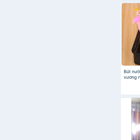
Bút nướ
vương n