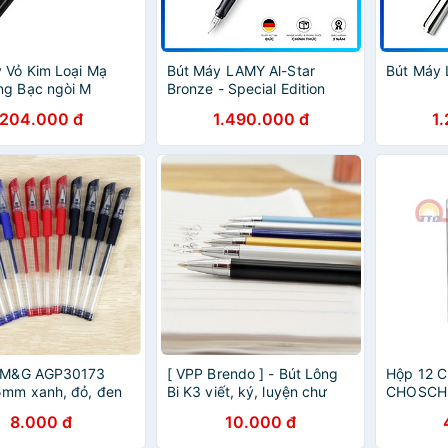
 Vỏ Kim Loại Mạ
Bút Máy LAMY Al-Star
Bút Máy 
ng Bạc ngòi M
Bronze - Special Edition
2019
204.000 đ
1.490.000 đ
1
l M&G AGP30173
[ VPP Brendo ] - Bút Lông
Hộp 12 Ch
5mm xanh, đỏ, đen
Bi K3 viết, ký, luyện chư
CHOSCH 
cực đẹp
Bút Kim 
8.000 đ
10.000 đ