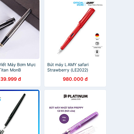
 Viết Máy Bơm Mực
Bút máy LAMY safari
Titan MonB
Strawberry (LE2022)
139.999 đ
980.000 đ