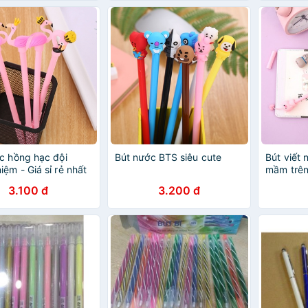
c hồng hạc đội
Bút nước BTS siêu cute
Bút viết 
iệm - Giá sỉ rẻ nhất
mầm trên
tím đen
3.100 đ
3.200 đ