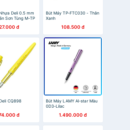
Nhựa Deli 0.5 mm
Bút Máy TP-FTC030 - Thân
Bản Sơn Tùng M-TP
Xanh
- Deli Q887 - Màu
27.000 đ
108.500 đ
ơng
Deli CQ898
Bút Máy LAMY Al-star Màu
0D3-Lilac
74.000 đ
1.490.000 đ