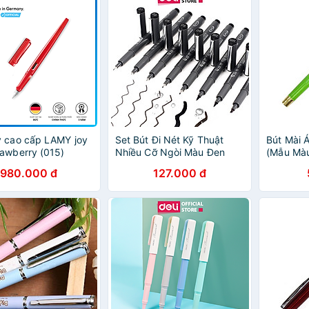
 cao cấp LAMY joy
Set Bút Đi Nét Kỹ Thuật
Bút Mài 
awberry (015)
Nhiều Cỡ Ngòi Màu Đen
(Mẫu Mà
Kháng Nước Caligraphy
Nhiên)
980.000 đ
127.000 đ
Deli - Phù Hợp Vẽ Viền
Tranh Phác Hoạ Vẽ Kiến
Trúc Công Nghệ - S573