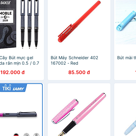
Cây Bút mực gel
Bút Máy Schneider 402
Bút mài 
a rắn mịn 0.5 / 0.7
167002 - Red
m, bút mực gel kẹp
192.000 đ
85.500 đ
i chất lượng cao