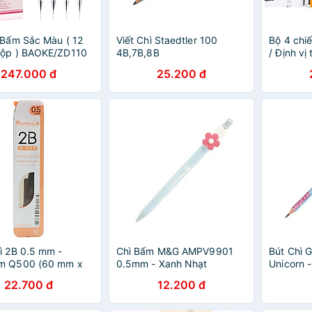
 Bấm Sắc Màu ( 12
Viết Chì Staedtler 100
Bộ 4 chi
Hộp ) BAOKE/ZD110
4B,7B,8B
/ Định vị
bút bi...
247.000 đ
25.200 đ
ì 2B 0.5 mm -
Chì Bấm M&G AMPV9901
Bút Chì 
m Q500 (60 mm x
0.5mm - Xanh Nhạt
Unicorn 
)
(Sắc Độ 
22.700 đ
12.200 đ
Nhiên)