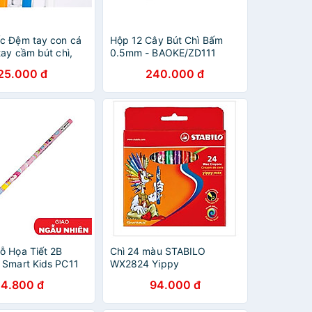
ếc Đệm tay con cá
Hộp 12 Cây Bút Chì Bấm
 tay cầm bút chì,
0.5mm - BAOKE/ZD111
25.000 đ
240.000 đ
Gỗ Họa Tiết 2B
Chì 24 màu STABILO
- Smart Kids PC11
WX2824 Yippy
Màu Giao Ngẫu
4.800 đ
94.000 đ