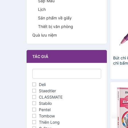
Sáp Màu
Lịch
Sản phẩm về giấy
Thiết bị văn phòng
Quà lưu niệm
TÁC GIẢ
Bút chì
chì bấm
AMPJ49
chì, có
khuẩn
Deli
Staedtler
CLASSMATE
Stabilo
Pentel
Tombow
Thiên Long