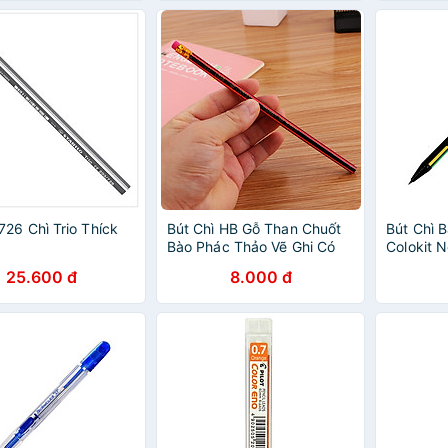
26 Chì Trio Thíck
Bút Chì HB Gỗ Than Chuốt
Bút Chì 
Bào Phác Thảo Vẽ Ghi Có
Colokit 
Gôm Tẩy Lục Giác
25.600 đ
8.000 đ