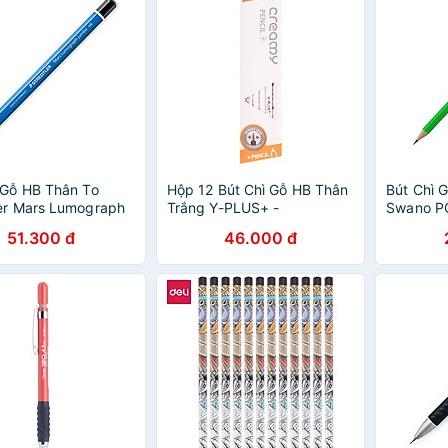
 Gỗ HB Thân To
Hộp 12 Bút Chì Gỗ HB Thân
Bút Chì G
er Mars Lumograph
Trắng Y-PLUS+ -
Swano P
100J-HB - Thân
PX1202_GREAMY
Xanh Lá
51.300 đ
46.000 đ