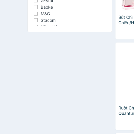
G-Star
Baoke
M&G
Bút Chì
Stacom
Chiều/
Hồng Hà
PILOT
UNI MITSUBISHI
Marco
Marie's
eras
SMARTKIDS
Maped
Bitex
Faber-Castell
Mont Marte
Campus
Flexoffice
Ruột Ch
GuangBo
Quantu
40 Ngòi
Bizner
Marvy Uchida
Điểm 10