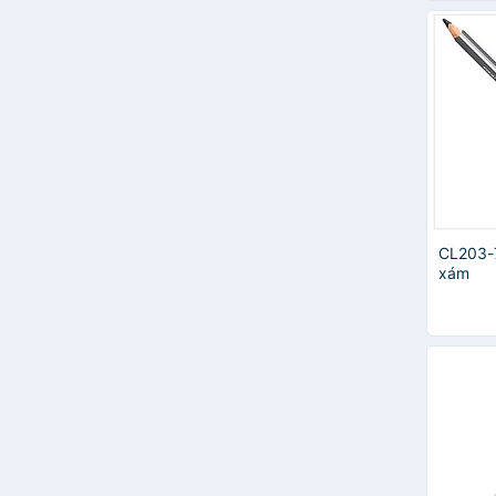
CL203-7
xám