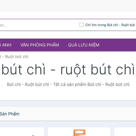
Chỉ tìm trong Bút chì - Ruột bút 
G ANH
VĂN PHÒNG PHẨM
QUÀ LƯU NIỆM
ì - Ruột bút chì
bút chì - ruột bút chì
Bút chì - Ruột bút chì - Tất cả sản phẩm Bút chì - Ruột bút chì
Sản Phẩm