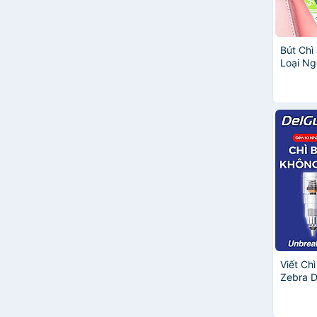
Elephant
KACO
Bút Chì
Loại N
Tẩy Học
Cho Vă
Trường,
Viết Chi
Zebra D
0.5mm