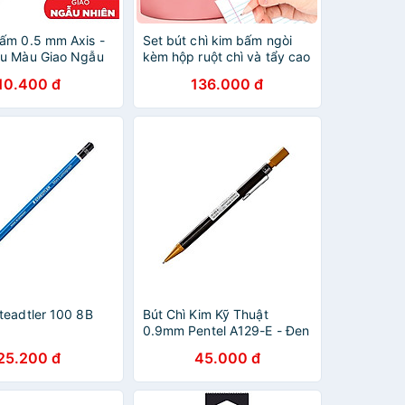
Bấm 0.5 mm Axis -
Set bút chì kim bấm ngòi
ẫu Màu Giao Ngẫu
kèm hộp ruột chì và tẩy cao
cấp cho học sinh, văn
10.400 đ
136.000 đ
phòng, tiện lợi, nhỏ gọn,
màu sắc trẻ trung
teadtler 100 8B
Bút Chì Kim Kỹ Thuật
0.9mm Pentel A129-E - Đen
25.200 đ
45.000 đ