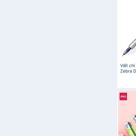
Zebra
Bút mài thầy Ánh
OFFICETEX
Artline
Colokit
Plus
KOHNO
Muji
Rotring
Đông A
Viết ch
Zebra 
SAKURA
Tuệ Minh
Youplus
YPLUS+
Helix
LAMY
uni-ball
HOO HOO HA HA!
ABC
Cenvava