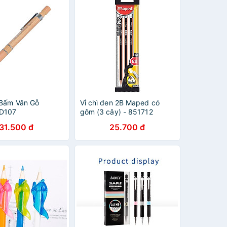
 Bấm Vân Gỗ
Vỉ chì đen 2B Maped có
D107
gôm (3 cây) - 851712
31.500 đ
25.700 đ