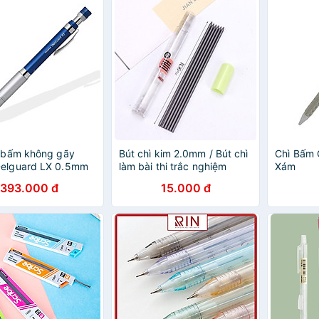
ì bấm không gãy
Bút chì kim 2.0mm / Bút chì
Chì Bấm 
Delguard LX 0.5mm
làm bài thi trắc nghiệm
Xám
AMP35601/35671
393.000 đ
15.000 đ