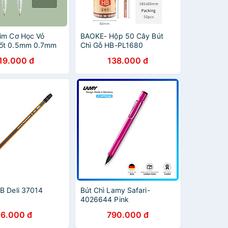
Kim Cơ Học Vỏ
BAOKE- Hộp 50 Cây Bút
uốt 0.5mm 0.7mm
Chì Gỗ HB-PL1680
ao Cấp Kèm Đầu
19.000 đ
138.000 đ
 Cho Học Sinh Văn
 SH102 SH103
H113
HB Deli 37014
Bút Chì Lamy Safari-
4026644 Pink
6.000 đ
790.000 đ