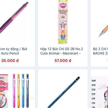
 kim tự động / Bút
Hộp 12 Bút Chì Gỗ 2B No.2
Bộ 2 Chì
 Auto Pencil
Cute Animal - Masterart -
BAOKE Z
71 không gãy ngòi
Fox & Bear
35.000 đ
57.000 đ
 đệm cao su kháng