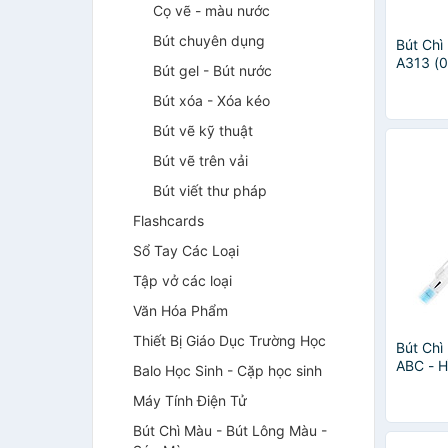
Cọ vẽ - màu nước
Bút chuyên dụng
Bút Chi
A313 (
Bút gel - Bút nước
Bút xóa - Xóa kéo
Bút vẽ kỹ thuật
Bút vẽ trên vải
Bút viết thư pháp
Flashcards
Sổ Tay Các Loại
Tập vở các loại
Văn Hóa Phẩm
Thiết Bị Giáo Dục Trường Học
Bút Chì
ABC - 
Balo Học Sinh - Cặp học sinh
Màu Gia
Máy Tính Điện Tử
Bút Chì Màu - Bút Lông Màu -