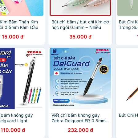
 Kim Bấm Thân Kim
Bút chì bấm / bút chì kim cơ
Bút Chì 
gòi 0.5mm Kèm Đầu
học ngòi 0.5mm – Nhiều
Trong S
 Sinh Deli - Phù Hợp
màu
Deli - C
15.000 đ
35.000 đ
n Phòng, Nhà
Tẩy Dành
 Vẽ Kĩ Thuật
Phòng -
SH112 S
̀ bấm không gãy
Viết chì bấm không gãy
Bút Chì 
elguard Light
Zebra Delguard ER 0.5mm -
[Chính hãng
110.000 đ
232.000 đ