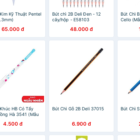
̀ Kim Kỹ Thuật Pentel
Bút chì 2B Deli Đen - 12
Bút Chì 
0.3mm)
cây/hộp - E58103
Cello (M
Nhiên)
65.000 đ
48.000 đ
 Khúc HB Có Tẩy
Bút Chì Gỗ 2B Deli 37015
Bút Chì S
Hồng Hà 3541 (Mẫu
o Ngẫu Nhiên)
4.500 đ
6.900 đ