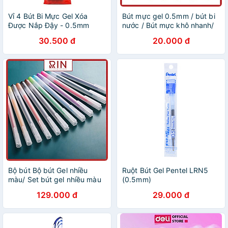
Vỉ 4 Bút Bi Mực Gel Xóa
Bút mực gel 0.5mm / bút bi
Được Nắp Đậy - 0.5mm
nước / Bút mực khô nhanh/
Stacom-VGBP104_A - Mực
Bút ghi chép cơ bản nhiều
30.500 đ
20.000 đ
Đen - Kèm 1 Bút Chì PC202
màu lựa chọn – Mực Đen/
Xanh/ Đỏ
Bộ bút Bộ bút Gel nhiều
Ruột Bút Gel Pentel LRN5
màu/ Set bút gel nhiều màu
(0.5mm)
– 12 màu- Ngòi 0.5mm
129.000 đ
29.000 đ