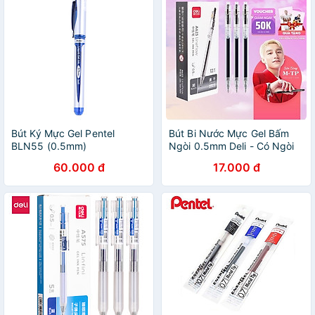
Bút Ký Mực Gel Pentel
Bút Bi Nước Mực Gel Bấm
BLN55 (0.5mm)
Ngòi 0.5mm Deli - Có Ngòi
Thay Thế Viết Trơn Đều Phù
60.000 đ
17.000 đ
Hợp Ghi Chép Văn Phòng
Học Sinh Sổ Tay - A623
SA135