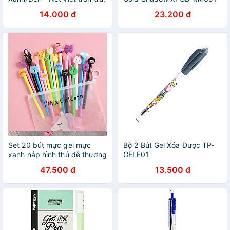
chất lượng mực cao cấp,
- Màu Hồng
14.000 đ
23.200 đ
thân bút trong suốt có vạch
theo dõi - EG16
Set 20 bút mực gel mực
Bộ 2 Bút Gel Xóa Được TP-
xanh nắp hình thú dễ thương
GELE01
47.500 đ
13.500 đ