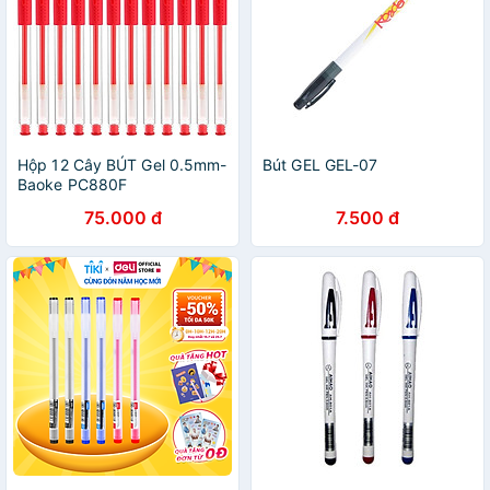
Hộp 12 Cây BÚT Gel 0.5mm-
Bút GEL GEL-07
Baoke PC880F
75.000 đ
7.500 đ