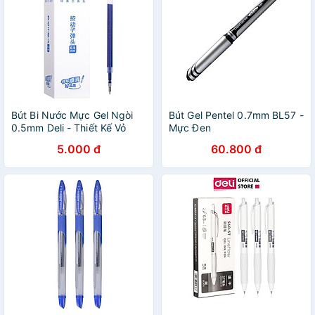
Bút Bi Nước Mực Gel Ngòi
Bút Gel Pentel 0.7mm BL57 -
0.5mm Deli - Thiết Kế Vỏ
Mực Đen
Trong Suốt Dành Cho Văn
5.000 đ
60.800 đ
Phòng Học Sinh - S60-ST
S101