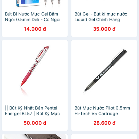
Bút Bi Nước Mực Gel Bấm
Bút Gel - Bút kí mực nước
Ngòi 0.5mm Deli - Có Ngòi
Liquid Gel Chính Hãng
Thay Thế Viết Trơn Đều Phù
Pentel ENERGEL BL57
14.000 đ
35.000 đ
Hợp Ghi Chép Văn Phòng
0.7mm, Ruột thay thế LR07
Học Sinh Sổ Tay - A575
|| Bút Ký Nhật Bản Pentel
Bút Mực Nước Pilot 0.5mm
Energel BL57 | Bút Ký Mực
Hi-Tech V5 Cartridge
Gel Nét 0.7 Cao Cấp Siêu
System BXC-V5-B-BGD -
50.000 đ
28.600 đ
Nét Siêu Mượt Cho Chữ Ký
Mực Đen
Hoàn Hảo