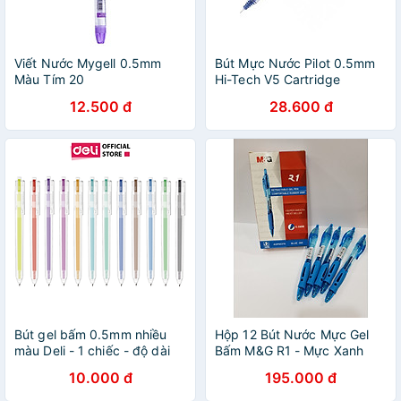
Viết Nước Mygell 0.5mm
Bút Mực Nước Pilot 0.5mm
Màu Tím 20
Hi-Tech V5 Cartridge
System BXC-V5-L-BGD -
12.500 đ
28.600 đ
Mực Xanh
Bút gel bấm 0.5mm nhiều
Hộp 12 Bút Nước Mực Gel
màu Deli - 1 chiếc - độ dài
Bấm M&G R1 - Mực Xanh
mực lên tới 1000m Đen/Nâu/
10.000 đ
195.000 đ
Đỏ/ Xanh Dương/ Xanh Lá/
Tím/ Cam - EG118