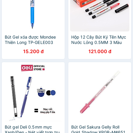
Bút Gel xóa được Mondee
Hộp 12 Cây Bút Ký Tên Mực
Thiên Long TP-GELE003
Nước Lỏng 0.5MM 3 Màu
BAOKE/BK109
15.200 đ
121.000 đ
Bút gel Deli 0.5mm mực
Bút Gel Sakura Gelly Roll
Xanh/Đen - Nét viết trơn tru,
Gold Shadow XPGB-M#651