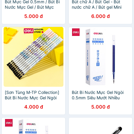
Bút Mực Gel 0.5mm / Bút Bi
Bút chữ A / Bút Gel - Bút
Nước Mực Gel / Bút Mực
nước chữ A / Bút gel Mini
Khô Nhanh/ Bút Ghi Chép Cơ
5.000 đ
6.000 đ
Bản Nhiều Màu Lựa Chọn
Deli – Mực Đen/ Xanh/ Đỏ -
Phù Hợp Ghi Chép Sổ Tay
Trang Trí Sổ Kế Hoạch
Planner - EG67
[Sơn Tùng M-TP Collection]
Bút Bi Nước Mực Gel Ngòi
Bút Bi Nước Mực Gel Ngòi
0.5mm Siêu Mướt Nhiều
0.5mm Nhanh Khô Học Sinh
Mực Deli - Dành Cho Văn
4.000 đ
5.000 đ
Văn Phòng BST Limited Deli
Phòng Sinh viên Học Sinh -
- Viết Bi Học Sinh Văn Phòng
S18-B S18-A
- CG16