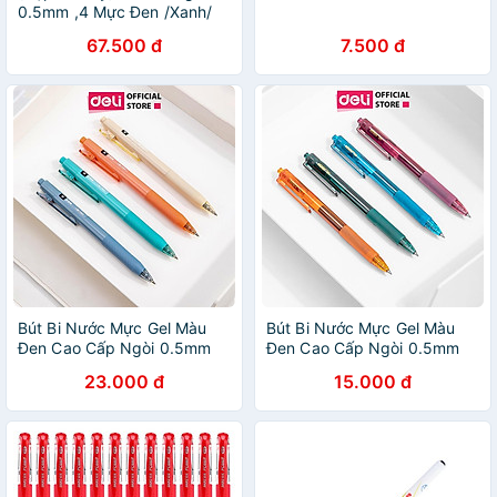
0.5mm ,4 Mực Đen /Xanh/
Đỏ/Tím -BAOKE/PC880
67.500 đ
7.500 đ
Bút Bi Nước Mực Gel Màu
Bút Bi Nước Mực Gel Màu
Đen Cao Cấp Ngòi 0.5mm
Đen Cao Cấp Ngòi 0.5mm
Deli - Kẹp Bút Điều Chỉnh
Deli - Kẹp Bút Điều Chỉnh
23.000 đ
15.000 đ
Kích Thước - 4 Màu Sắc
Kích Thước - 4 Màu Sắc
Thời Trang BST Văn Phòng
Thời Trang BST Văn Phòng
Phẩm Cao Cấp Nusign -
Phẩm Cao Cấp Nusign - Phù
NS568
Hợp Học Sinh Văn Phòng Bút
Ký Quà Tặng Thầy Cô Giáo -
NS561