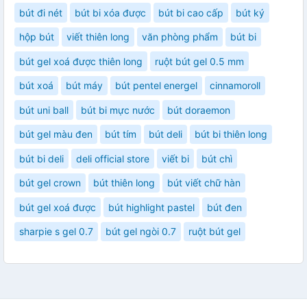
bút đi nét
bút bi xóa được
bút bi cao cấp
bút ký
hộp bút
viết thiên long
văn phòng phẩm
bút bi
bút gel xoá được thiên long
ruột bút gel 0.5 mm
bút xoá
bút máy
bút pentel energel
cinnamoroll
bút uni ball
bút bi mực nước
bút doraemon
bút gel màu đen
bút tím
bút deli
bút bi thiên long
bút bi deli
deli official store
viết bi
bút chì
bút gel crown
bút thiên long
bút viết chữ hàn
bút gel xoá được
bút highlight pastel
bút đen
sharpie s gel 0.7
bút gel ngòi 0.7
ruột bút gel