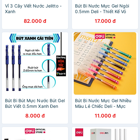
Vỉ 3 Cây Viết Nước Jelitto -
Bút Bi Nước Mực Gel Ngòi
Xanh
0.5mm Deli - Thiết Kế Vỏ
Trong Suốt Dành Cho Văn
82.000 đ
17.000 đ
Phòng Học Sinh - S60
Bút Bi Bút Mực Nước Bút Gel
Bút Bi Nước Mực Gel Nhiều
Bút Viết 0.5mm Xanh Đen
Màu Lẻ Chiếc Deli - Mực
Đỏ Tím Giao Hỏa Tốc Văn
Trơn Đều Nhanh Khô Không
8.000 đ
11.000 đ
Phòng Legaxi
Lem Phù Hợp Hoc Sinh Văn
Phòng Ghi Chép Trang Trí Sổ
Tay Kế Hoạch Planner -
S853