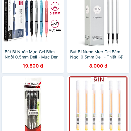
Bút Bi Nước Mực Gel Bấm
Bút Bi Nước Mực Gel Bấm
Ngòi 0.5mm Deli - Mực Đen
Ngòi 0.5mm Deli - Thiết Kế
Nhanh Khô, Viết Đều, Trơn
Vỏ Trong Suốt Phù Hợp Văn
19.800 đ
8.000 đ
Tru, Phù Hợp Văn Phòng Học
Phòng Sinh Viên Học Sinh
Sinh - S08-B
Ghi Chép Sổ Tay - A057B