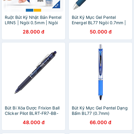
Ruột Bút Ký Nhật Bản Pentel
Bút Ký Mực Gel Pentel
LRN5 | Ngòi 0.5mm | Ngòi
Energel BL77 Ngòi 0.7mm |
Bút Pentel Energel Chính
12 Màu Mực Sống Động
28.000 đ
50.000 đ
Hãng | 3 Màu Mực
Bút Bi Xóa Được Frixion Ball
Bút Ký Mực Gel Pentel Dạng
Clicker Pilot BLRT-FR7-BB-
Bấm BL77 (0.7mm)
ME - Xanh Đen
48.000 đ
66.000 đ