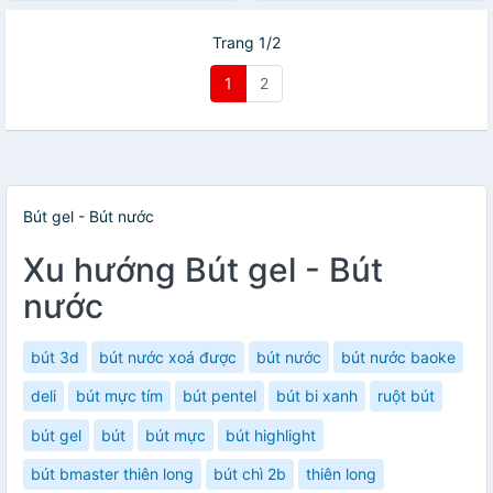
Trang 1/2
1
2
Bút gel - Bút nước
Xu hướng Bút gel - Bút
nước
bút 3d
bút nước xoá được
bút nước
bút nước baoke
deli
bút mực tím
bút pentel
bút bi xanh
ruột bút
bút gel
bút
bút mực
bút highlight
bút bmaster thiên long
bút chì 2b
thiên long