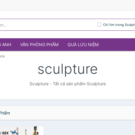
Chỉ tìm trong Sculpt
G ANH
VĂN PHÒNG PHẨM
QUÀ LƯU NIỆM
ure
sculpture
Sculpture - Tất cả sản phẩm Sculpture
Phẩm