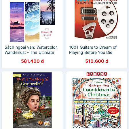
Sách ngoại văn: Watercolor
1001 Guitars to Dream of
Wanderlust - The Ultimate
Playing Before You Die
Guide To Painting Beautiful
581.400 đ
510.600 đ
Landscapes