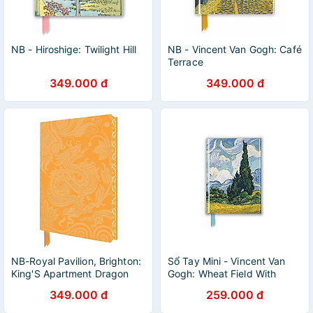
NB - Hiroshige: Twilight Hill
NB - Vincent Van Gogh: Café
Terrace
349.000 đ
349.000 đ
NB-Royal Pavilion, Brighton:
Sổ Tay Mini - Vincent Van
King'S Apartment Dragon
Gogh: Wheat Field With
Wallpaper Artisan Art
Cypresses
349.000 đ
259.000 đ
Notebook