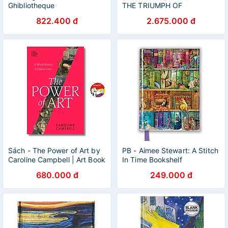
Ghibliotheque
THE TRIUMPH OF
IMPRESSIONISM – Daniel
822.400 đ
2.675.000 đ
Wildenstein – Read Station
Sách - The Power of Art by
PB - Aimee Stewart: A Stitch
Caroline Campbell | Art Book
In Time Bookshelf
in English / Sách Nghệ thuật
680.000 đ
249.000 đ
Ngoại văn