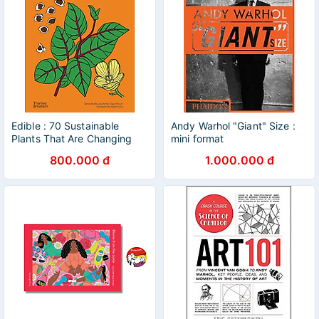
Edible : 70 Sustainable
Andy Warhol "Giant" Size :
Plants That Are Changing
mini format
How We Eat
800.000 đ
1.000.000 đ