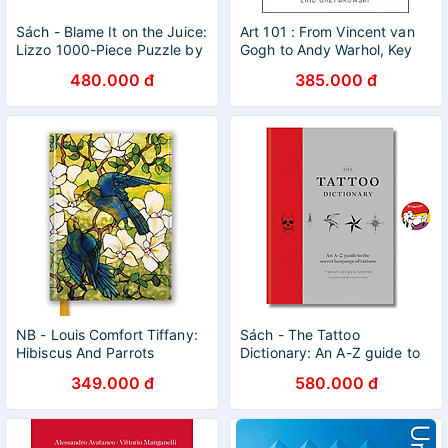
Sách - Blame It on the Juice:
Art 101 : From Vincent van
Lizzo 1000-Piece Puzzle by
Gogh to Andy Warhol, Key
Georgia Perry
People, Ideas, and Moments
480.000 đ
385.000 đ
in the History of Art
NB - Louis Comfort Tiffany:
Sách - The Tattoo
Hibiscus And Parrots
Dictionary: An A-Z guide to
the secret language of
349.000 đ
580.000 đ
tattoos by Trent Aitken-
Smith