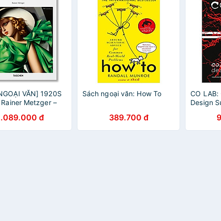
NGOẠI VĂN] 1920S
Sách ngoại văn: How To
CO LAB: 
 Rainer Metzger –
Design S
ọc
1.089.000 đ
389.700 đ