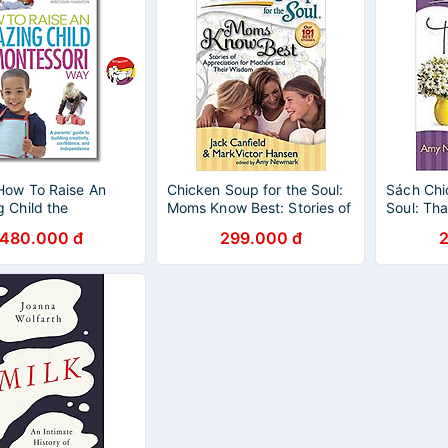
How To Raise An
Chicken Soup for the Soul:
Sách Chi
 Child the
Moms Know Best: Stories of
Soul: Th
ori Way | Parenting
Appreciation for Mothers
101 Stori
480.000 đ
299.000 đ
ion / Giáo dục trẻ
and Their Wisdom
Love, an