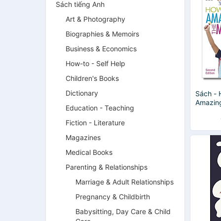
Sách tiếng Anh
Art & Photography
Biographies & Memoirs
Business & Economics
How-to - Self Help
Children's Books
Dictionary
Sách - 
Amazing
Education - Teaching
Montess
/ Educat
Fiction - Literature
Magazines
Medical Books
Parenting & Relationships
Marriage & Adult Relationships
Pregnancy & Childbirth
Babysitting, Day Care & Child