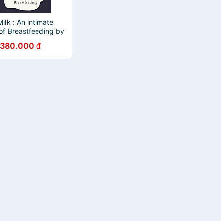
ilk : An intimate
 of Breastfeeding by
Wolfarth -
380.000 đ
ion /Parenting/
in English