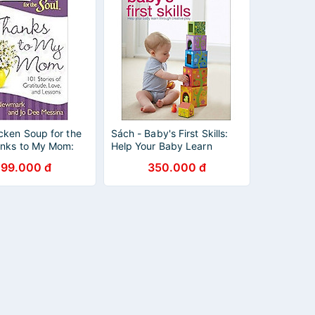
cken Soup for the
Sách - Baby's First Skills:
anks to My Mom:
Help Your Baby Learn
es of Gratitude,
Through Creative Play by
299.000 đ
350.000 đ
d Lessons
Dr Miriam Stoppard