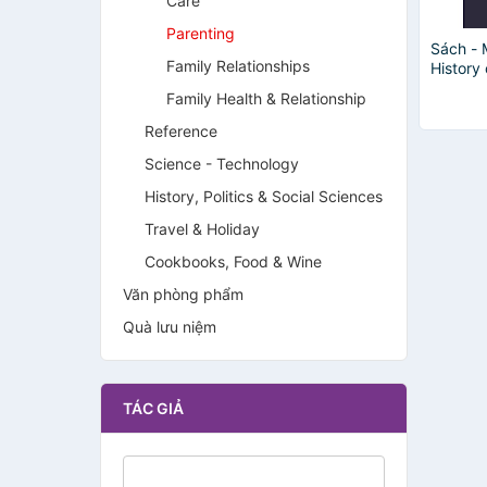
Care
Parenting
Sách - M
Family Relationships
History
Joanna 
Family Health & Relationship
Nonfict
History 
Reference
Science - Technology
History, Politics & Social Sciences
Travel & Holiday
Cookbooks, Food & Wine
Văn phòng phẩm
Quà lưu niệm
TÁC GIẢ