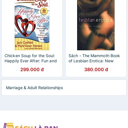
Chicken Soup for the Soul:
Sách - The Mammoth Book
Happily Ever After: Fun and
of Lesbian Erotica: New
Heartwarming Stories about
Edition (Mammoth Books) by
299.000 đ
380.000 đ
Finding and Enjoying Your
Barbara Cardy
Mate
Marriage & Adult Relationships