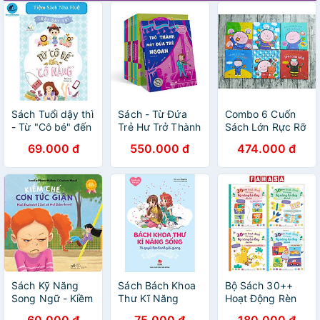
Sách Tuổi dậy thì
Sách - Từ Đứa
Combo 6 Cuốn
- Từ "Cô bé" đến
Trẻ Hư Trở Thành
Sách Lớn Rực Rỡ
"Cô nàng"
Đứa Trẻ Ngoan -
Về: Loài Vật / Bốn
69.000 đ
550.000 đ
474.000 đ
Combo 10 Cuốn
Mùa /Phi Công /
Giác Quan/ Kỹ
Năng / Lính Cứu
Hỏa
Sách Kỹ Năng
Sách Bách Khoa
Bộ Sách 30++
Song Ngữ - Kiềm
Thư Kĩ Năng
Hoạt Động Rèn
Chế Cơn Tức
Sống - Dành Cho
Luyện Kỹ Năng
60.000 đ
75.000 đ
180.000 đ