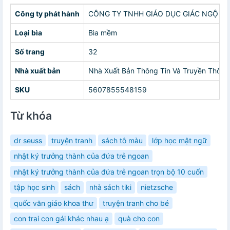
Công ty phát hành
CÔNG TY TNHH GIÁO DỤC GIÁC NGỘ
Loại bìa
Bìa mềm
Số trang
32
Nhà xuất bản
Nhà Xuất Bản Thông Tin Và Truyền Thông
SKU
5607855548159
Từ khóa
dr seuss
truyện tranh
sách tô màu
lớp học mật ngữ
nhật ký trưởng thành của đứa trẻ ngoan
nhật ký trưởng thành của đứa trẻ ngoan trọn bộ 10 cuốn
tập học sinh
sách
nhà sách tiki
nietzsche
quốc văn giáo khoa thư
truyện tranh cho bé
con trai con gái khác nhau ạ
quà cho con