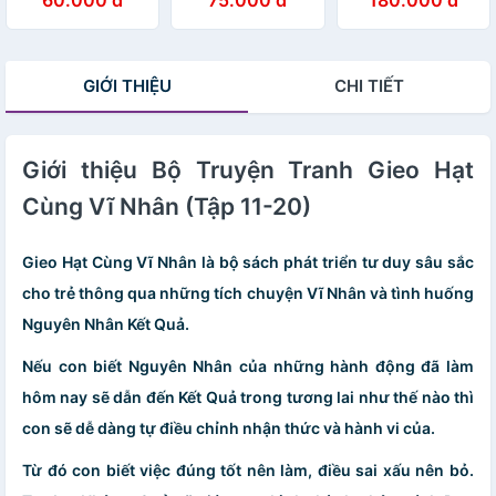
Giận
Bạn Gái: Bí Quyết
Tư Duy Cho Trẻ
Học Hành Giỏi
(Bộ 4 Cuốn)
Giang
GIỚI THIỆU
CHI TIẾT
Giới thiệu Bộ Truyện Tranh Gieo Hạt
Cùng Vĩ Nhân (Tập 11-20)
Gieo Hạt Cùng Vĩ Nhân là bộ sách phát triển tư duy sâu sắc
cho trẻ thông qua những tích chuyện Vĩ Nhân và tình huống
Nguyên Nhân Kết Quả.
Nếu con biết Nguyên Nhân của những hành động đã làm
hôm nay sẽ dẫn đến Kết Quả trong tương lai như thế nào thì
con sẽ dễ dàng tự điều chỉnh nhận thức và hành vi của.
Từ đó con biết việc đúng tốt nên làm, điều sai xấu nên bỏ.