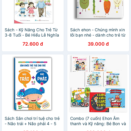
Sách - Kỹ Năng Cho Trẻ Từ
Sách ehon - Chúng mình xin
3-8 Tuổi - Bé Hiểu Lễ Nghĩa
lỗi bạn nhé - dành cho trẻ từ
2 tuổi
72.600 đ
39.000 đ
Sách Sân chơi trí tuệ cho trẻ
Combo (7 cuốn) Ehon Âm
- Não trái + Não phải 4 - 5
thanh và Kỹ năng: Bé Bon và
tuổi
Gấu Pun (Dành cho trẻ 0-6