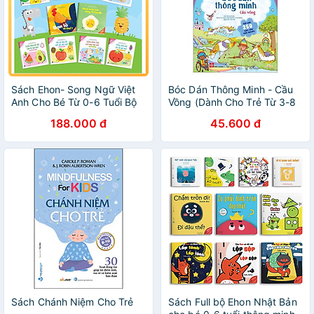
Sách Ehon- Song Ngữ Việt
Bóc Dán Thông Minh - Cầu
Anh Cho Bé Từ 0-6 Tuổi Bộ
Vồng (Dành Cho Trẻ Từ 3-8
10 Cuốn- Ehon Nhật Bản
Tuổi)
188.000 đ
45.600 đ
Nuôi Dưỡng Tâm Hồn Bé -
Set 10 Cuốn
Sách Chánh Niệm Cho Trẻ
Sách Full bộ Ehon Nhật Bản