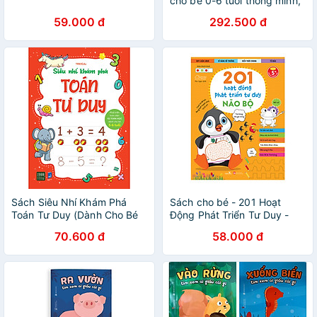
cho bé 0-6 tuổi thông minh,
sáng tạo
59.000 đ
292.500 đ
Sách Siêu Nhí Khám Phá
Sách cho bé - 201 Hoạt
Toán Tư Duy (Dành Cho Bé
Động Phát Triển Tư Duy -
Từ 5-6 Tuổi)
Combo 4 cuốn - Sách tương
70.600 đ
58.000 đ
tác - Dành cho trẻ từ 5 tuổi