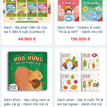
Sách - Bộ phát triển IQ cho
Sách Ehon - Combo 4 cuốn
bé 5 đến 6 tuổi (Combo 8
"Tớ là ai nhỉ?" - Dành cho trẻ
quyển)
từ 0 - 3 tuổi
49.900 đ
156.000 đ
Sách Ehon - Vào rừng xem ai
Sách ehon - Set 4 cuốn Tớ là
giấu cái gì - Dành cho trẻ từ
em bé ngoan - dành cho trẻ