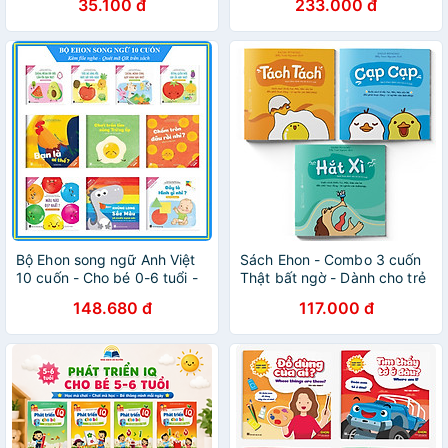
35.100 đ
233.000 đ
tuổi)
Bộ Ehon song ngữ Anh Việt
Sách Ehon - Combo 3 cuốn
10 cuốn - Cho bé 0-6 tuổi -
Thật bất ngờ - Dành cho trẻ
Bộ sách nuôi dưỡng tâm hồn
từ 0 - 2 tuổi
148.680 đ
117.000 đ
bé