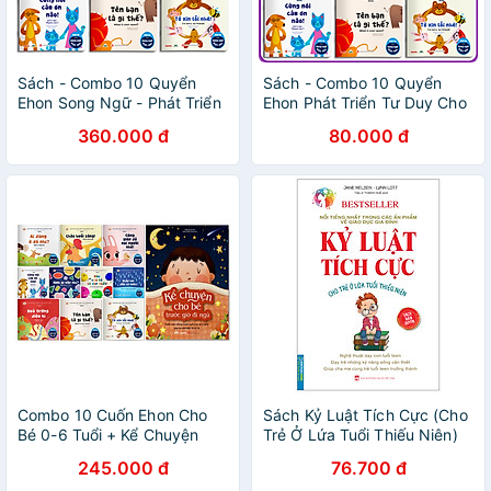
Sách - Combo 10 Quyển
Sách - Combo 10 Quyển
Ehon Song Ngữ - Phát Triển
Ehon Phát Triển Tư Duy Cho
Tư Duy Cho Bé 0 - 6 Tuổi
Bé 0 - 6 Tuổi - Song Ngữ
360.000 đ
80.000 đ
Việt Anh CHo Bé
Combo 10 Cuốn Ehon Cho
Sách Kỷ Luật Tích Cực (Cho
Bé 0-6 Tuổi + Kể Chuyện
Trẻ Ở Lứa Tuổi Thiếu Niên)
Cho Bé Trước Giờ Đi Ngủ
245.000 đ
76.700 đ