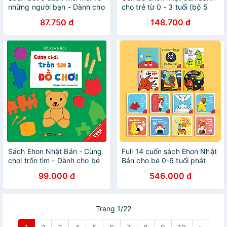
những người bạn - Dành cho
cho trẻ từ 0 - 3 tuổi (bộ 5
trẻ từ 0-2 tuổi
cuốn)
87.750 đ
148.700 đ
Sách Ehon Nhật Bản - Cùng
Full 14 cuốn sách Ehon Nhật
chơi trốn tìm - Dành cho bé
Bản cho bé 0-6 tuổi phát
từ 0-6 tuổi - Ehomebooks
triển toàn diện
99.000 đ
546.000 đ
Trang 1/22