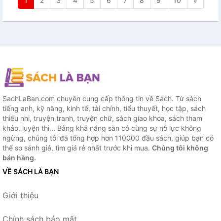
1
2
3
4
5
6
7
8
9
10
»
SachLaBan.com chuyên cung cấp thông tin về Sách. Từ sách
tiếng anh, kỹ năng, kinh tế, tài chính, tiểu thuyết, học tập, sách
thiếu nhi, truyện tranh, truyện chữ, sách giao khoa, sách tham
khảo, luyện thi... Bằng khả năng sẵn có cùng sự nỗ lực không
ngừng, chúng tôi đã tổng hợp hơn 110000 đầu sách, giúp bạn có
thể so sánh giá, tìm giá rẻ nhất trước khi mua.
Chúng tôi không
bán hàng.
VỀ SÁCH LÀ BẠN
Giới thiệu
Chính sách bảo mật