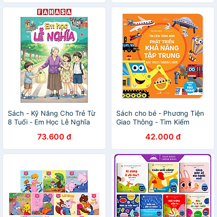
Sách - Kỹ Năng Cho Trẻ Từ
Sách cho bé - Phương Tiện
8 Tuổi - Em Học Lễ Nghĩa
Giao Thông - Tìm Kiếm
Thông Minh Phát Triển Khả
73.600 đ
42.000 đ
Năng Tập Trung - Dành cho
trẻ từ 2-6 tuổi