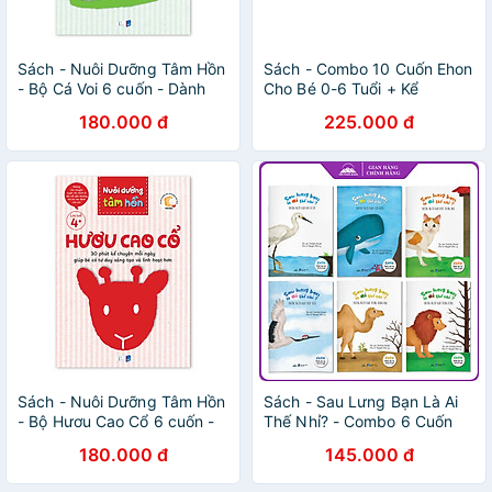
Sách - Nuôi Dưỡng Tâm Hồn
Sách - Combo 10 Cuốn Ehon
- Bộ Cá Voi 6 cuốn - Dành
Cho Bé 0-6 Tuổi + Kể
cho trẻ từ 5 tuổi - Puma
Chuyện Cho Bé Trước Giờ Đi
180.000 đ
225.000 đ
Books
Ngủ
Sách - Nuôi Dưỡng Tâm Hồn
Sách - Sau Lưng Bạn Là Ai
- Bộ Hươu Cao Cổ 6 cuốn -
Thế Nhỉ? - Combo 6 Cuốn
Dành cho trẻ từ 4 tuổi -
Ehon Dành Cho Trẻ Từ 0 - 3
180.000 đ
145.000 đ
Puma Books
Tuổi