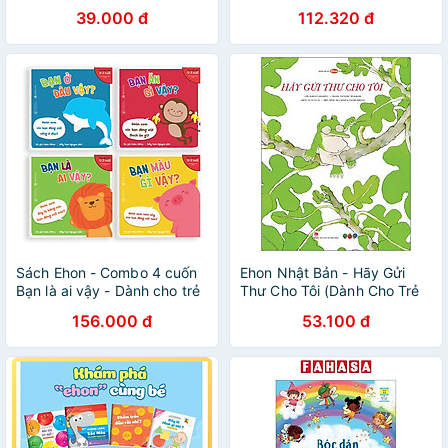
0 - 4 tuổi
từ 2 tuổi
39.000 đ
112.320 đ
Sách Ehon - Combo 4 cuốn
Ehon Nhật Bản - Hãy Gửi
Bạn là ai vậy - Dành cho trẻ
Thư Cho Tôi (Dành Cho Trẻ
từ 0 - 3 tuổi
Từ 3 Tuổi Trở Lên)
156.000 đ
53.100 đ