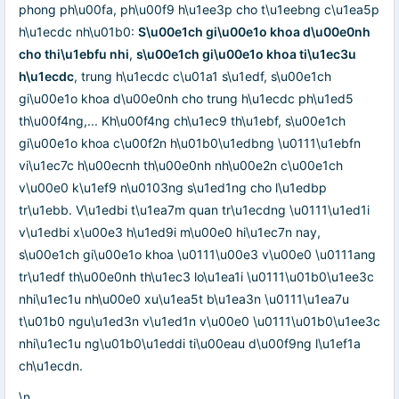
phong ph\u00fa, ph\u00f9 h\u1ee3p cho t\u1eebng c\u1ea5p
h\u1ecdc nh\u01b0:
S\u00e1ch gi\u00e1o khoa d\u00e0nh
cho thi\u1ebfu nhi
,
s\u00e1ch gi\u00e1o khoa ti\u1ec3u
h\u1ecdc
, trung h\u1ecdc c\u01a1 s\u1edf, s\u00e1ch
gi\u00e1o khoa d\u00e0nh cho trung h\u1ecdc ph\u1ed5
th\u00f4ng,... Kh\u00f4ng ch\u1ec9 th\u1ebf, s\u00e1ch
gi\u00e1o khoa c\u00f2n h\u01b0\u1edbng \u0111\u1ebfn
vi\u1ec7c h\u00ecnh th\u00e0nh nh\u00e2n c\u00e1ch
v\u00e0 k\u1ef9 n\u0103ng s\u1ed1ng cho l\u1edbp
tr\u1ebb. V\u1edbi t\u1ea7m quan tr\u1ecdng \u0111\u1ed1i
v\u1edbi x\u00e3 h\u1ed9i m\u00e0 hi\u1ec7n nay,
s\u00e1ch gi\u00e1o khoa \u0111\u00e3 v\u00e0 \u0111ang
tr\u1edf th\u00e0nh th\u1ec3 lo\u1ea1i \u0111\u01b0\u1ee3c
nhi\u1ec1u nh\u00e0 xu\u1ea5t b\u1ea3n \u0111\u1ea7u
t\u01b0 ngu\u1ed3n v\u1ed1n v\u00e0 \u0111\u01b0\u1ee3c
nhi\u1ec1u ng\u01b0\u1eddi ti\u00eau d\u00f9ng l\u1ef1a
ch\u1ecdn.
\n