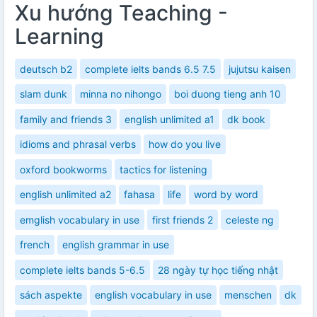
Xu hướng Teaching -
Learning
deutsch b2
complete ielts bands 6.5 7.5
jujutsu kaisen
slam dunk
minna no nihongo
boi duong tieng anh 10
family and friends 3
english unlimited a1
dk book
idioms and phrasal verbs
how do you live
oxford bookworms
tactics for listening
english unlimited a2
fahasa
life
word by word
emglish vocabulary in use
first friends 2
celeste ng
french
english grammar in use
complete ielts bands 5-6.5
28 ngày tự học tiếng nhật
sách aspekte
english vocabulary in use
menschen
dk