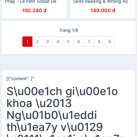
Pháp - Le Petit Soldat De
Skills Reading & Writing A2
Plomb
192.240 đ
149.000 đ
Trang 1/9
1
2
3
4
5
6
7
8
9
[{"content": ["
S\u00e1ch gi\u00e1o
khoa \u2013
Ng\u01b0\u1eddi
th\u1ea7y v\u0129