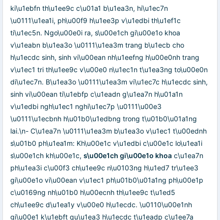
ki\u1ebfn th\u1ee9c c\u01a1 b\u1ea3n, hi\u1ec7n
\u0111\u1ea1i, ph\u00f9 h\u1ee3p v\u1edbi th\u1ef1c
ti\u1ec5n. Ngo\u00e0i ra, s\u00e1ch gi\u00e1o khoa
v\u1eabn b\u1ea3o \u0111\u1ea3m trang b\u1ecb cho
h\u1ecdc sinh, sinh vi\u00ean nh\u1eefng h\u00e0nh trang
v\u1ec1 tri th\u1ee9c v\u00e0 n\u1ec1n t\u1ea3ng to\u00e0n
di\u1ec7n. B\u1ea3o \u0111\u1ea3m vi\u1ec7c h\u1ecdc sinh,
sinh vi\u00ean ti\u1ebfp c\u1eadn g\u1ea7n h\u01a1n
v\u1edbi ngh\u1ec1 nghi\u1ec7p \u0111\u00e3
\u0111\u1ecbnh h\u01b0\u1edbng trong t\u01b0\u01a1ng
lai.\n- C\u1ea7n \u0111\u1ea3m b\u1ea3o v\u1ec1 t\u00ednh
s\u01b0 ph\u1ea1m: Kh\u00e1c v\u1edbi c\u00e1c lo\u1ea1i
s\u00e1ch kh\u00e1c,
s\u00e1ch gi\u00e1o khoa
c\u1ea7n
ph\u1ea3i c\u00f3 ch\u1ee9c n\u0103ng h\u1ed7 tr\u1ee3
gi\u00e1o vi\u00ean v\u1ec1 ph\u01b0\u01a1ng ph\u00e1p
c\u0169ng nh\u01b0 h\u00ecnh th\u1ee9c t\u1ed5
ch\u1ee9c d\u1ea1y v\u00e0 h\u1ecdc. \u0110\u00e1nh
gi\u00e1 k\u1ebft qu\u1ea3 h\u1ecdc t\u1eadp c\u1ee7a