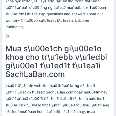
khoa h\u1ecdc \u0111\u1eddi s\u1ed1ng trong th\u1eddi
\u0111\u1ea1i c\u00f4ng ngh\u1ec7 m\u1edbi.\n- T\u00ean
s\u00e1ch: Lift-the-flap questions and answers about our
world\n- Nh\u00e0 xu\u1ea5t b\u1ea3n: Usborne
Publishing,...
\n
Mua s\u00e1ch gi\u00e1o
khoa cho tr\u1ebb v\u1edbi
gi\u00e1 t\u1ed1t t\u1ea1i
SachLaBan.com
\n\u0110\u1ebfn website th\u01b0\u01a1ng m\u1ea1i
\u0111i\u1ec7n t\u1eed SachLaBan.com ngay h\u00f4m nay
\u0111\u1ec3 c\u00f3 th\u1ec3 s\u1edf h\u1eefu cu\u1ed1n
s\u00e1ch gi\u00e1o khoa \u0111\u00e3 v\u00e0 \u0111ang
tr\u1edf n\u00ean hot nh\u1ea5t hi\u1ec7n nay.
mua