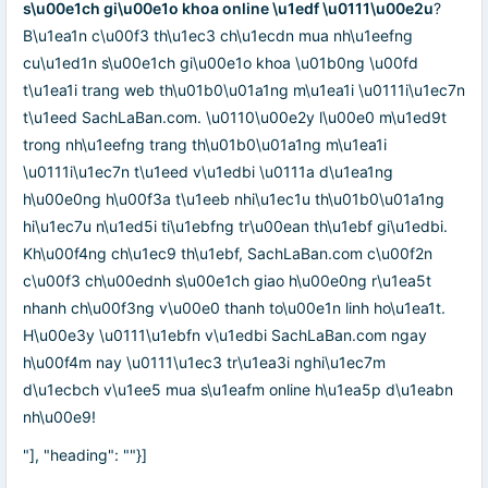
s\u00e1ch gi\u00e1o khoa online \u1edf \u0111\u00e2u
?
B\u1ea1n c\u00f3 th\u1ec3 ch\u1ecdn mua nh\u1eefng
cu\u1ed1n s\u00e1ch gi\u00e1o khoa \u01b0ng \u00fd
t\u1ea1i trang web th\u01b0\u01a1ng m\u1ea1i \u0111i\u1ec7n
t\u1eed SachLaBan.com. \u0110\u00e2y l\u00e0 m\u1ed9t
trong nh\u1eefng trang th\u01b0\u01a1ng m\u1ea1i
\u0111i\u1ec7n t\u1eed v\u1edbi \u0111a d\u1ea1ng
h\u00e0ng h\u00f3a t\u1eeb nhi\u1ec1u th\u01b0\u01a1ng
hi\u1ec7u n\u1ed5i ti\u1ebfng tr\u00ean th\u1ebf gi\u1edbi.
Kh\u00f4ng ch\u1ec9 th\u1ebf, SachLaBan.com c\u00f2n
c\u00f3 ch\u00ednh s\u00e1ch giao h\u00e0ng r\u1ea5t
nhanh ch\u00f3ng v\u00e0 thanh to\u00e1n linh ho\u1ea1t.
H\u00e3y \u0111\u1ebfn v\u1edbi SachLaBan.com ngay
h\u00f4m nay \u0111\u1ec3 tr\u1ea3i nghi\u1ec7m
d\u1ecbch v\u1ee5 mua s\u1eafm online h\u1ea5p d\u1eabn
nh\u00e9!
"], "heading": ""}]