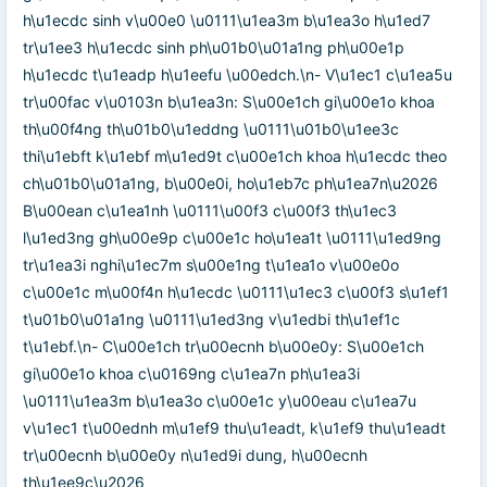
h\u1ecdc sinh v\u00e0 \u0111\u1ea3m b\u1ea3o h\u1ed7
tr\u1ee3 h\u1ecdc sinh ph\u01b0\u01a1ng ph\u00e1p
h\u1ecdc t\u1eadp h\u1eefu \u00edch.\n- V\u1ec1 c\u1ea5u
tr\u00fac v\u0103n b\u1ea3n: S\u00e1ch gi\u00e1o khoa
th\u00f4ng th\u01b0\u1eddng \u0111\u01b0\u1ee3c
thi\u1ebft k\u1ebf m\u1ed9t c\u00e1ch khoa h\u1ecdc theo
ch\u01b0\u01a1ng, b\u00e0i, ho\u1eb7c ph\u1ea7n\u2026
B\u00ean c\u1ea1nh \u0111\u00f3 c\u00f3 th\u1ec3
l\u1ed3ng gh\u00e9p c\u00e1c ho\u1ea1t \u0111\u1ed9ng
tr\u1ea3i nghi\u1ec7m s\u00e1ng t\u1ea1o v\u00e0o
c\u00e1c m\u00f4n h\u1ecdc \u0111\u1ec3 c\u00f3 s\u1ef1
t\u01b0\u01a1ng \u0111\u1ed3ng v\u1edbi th\u1ef1c
t\u1ebf.\n- C\u00e1ch tr\u00ecnh b\u00e0y: S\u00e1ch
gi\u00e1o khoa c\u0169ng c\u1ea7n ph\u1ea3i
\u0111\u1ea3m b\u1ea3o c\u00e1c y\u00eau c\u1ea7u
v\u1ec1 t\u00ednh m\u1ef9 thu\u1eadt, k\u1ef9 thu\u1eadt
tr\u00ecnh b\u00e0y n\u1ed9i dung, h\u00ecnh
th\u1ee9c\u2026