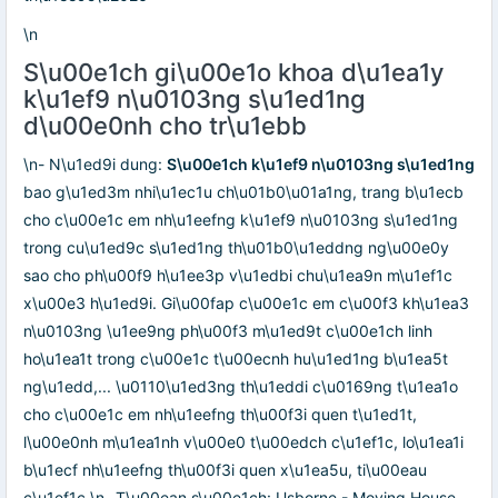
\n
S\u00e1ch gi\u00e1o khoa d\u1ea1y
k\u1ef9 n\u0103ng s\u1ed1ng
d\u00e0nh cho tr\u1ebb
\n- N\u1ed9i dung:
S\u00e1ch k\u1ef9 n\u0103ng s\u1ed1ng
bao g\u1ed3m nhi\u1ec1u ch\u01b0\u01a1ng, trang b\u1ecb
cho c\u00e1c em nh\u1eefng k\u1ef9 n\u0103ng s\u1ed1ng
trong cu\u1ed9c s\u1ed1ng th\u01b0\u1eddng ng\u00e0y
sao cho ph\u00f9 h\u1ee3p v\u1edbi chu\u1ea9n m\u1ef1c
x\u00e3 h\u1ed9i. Gi\u00fap c\u00e1c em c\u00f3 kh\u1ea3
n\u0103ng \u1ee9ng ph\u00f3 m\u1ed9t c\u00e1ch linh
ho\u1ea1t trong c\u00e1c t\u00ecnh hu\u1ed1ng b\u1ea5t
ng\u1edd,... \u0110\u1ed3ng th\u1eddi c\u0169ng t\u1ea1o
cho c\u00e1c em nh\u1eefng th\u00f3i quen t\u1ed1t,
l\u00e0nh m\u1ea1nh v\u00e0 t\u00edch c\u1ef1c, lo\u1ea1i
b\u1ecf nh\u1eefng th\u00f3i quen x\u1ea5u, ti\u00eau
c\u1ef1c.\n- T\u00ean s\u00e1ch: Usborne - Moving House