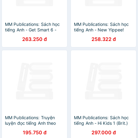
MM Publications: Sách học
MM Publications: Sách học
tiếng Anh - Get Smart 6 -
tiếng Anh - New Yippee!
British - Workbook + CD
Blue (Student's Book)
263.250 đ
258.322 đ
MM Publications: Truyện
MM Publications: Sách học
luyện đọc tiếng Anh theo
tiếng Anh - Hi Kids 1 (Brit.)
trình độ - Felix And The Fairy
(Workbook)
195.750 đ
297.000 đ
Student'S Book (With Cd-