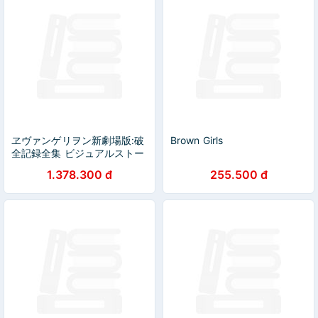
ヱヴァンゲリヲン新劇場版:破
Brown Girls
全記録全集 ビジュアルストー
リー版 WEVANGERIWON
1.378.300 đ
255.500 đ
SHIN GEKIJOUBAN : YABU
BIJUARU