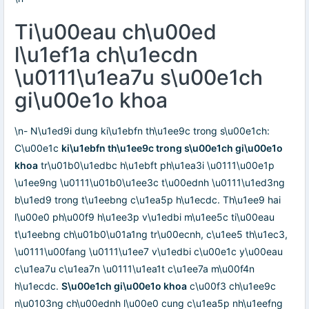
Ti\u00eau ch\u00ed
l\u1ef1a ch\u1ecdn
\u0111\u1ea7u s\u00e1ch
gi\u00e1o khoa
\n- N\u1ed9i dung ki\u1ebfn th\u1ee9c trong s\u00e1ch:
C\u00e1c
ki\u1ebfn th\u1ee9c trong s\u00e1ch gi\u00e1o
khoa
tr\u01b0\u1edbc h\u1ebft ph\u1ea3i \u0111\u00e1p
\u1ee9ng \u0111\u01b0\u1ee3c t\u00ednh \u0111\u1ed3ng
b\u1ed9 trong t\u1eebng c\u1ea5p h\u1ecdc. Th\u1ee9 hai
l\u00e0 ph\u00f9 h\u1ee3p v\u1edbi m\u1ee5c ti\u00eau
t\u1eebng ch\u01b0\u01a1ng tr\u00ecnh, c\u1ee5 th\u1ec3,
\u0111\u00fang \u0111\u1ee7 v\u1edbi c\u00e1c y\u00eau
c\u1ea7u c\u1ea7n \u0111\u1ea1t c\u1ee7a m\u00f4n
h\u1ecdc.
S\u00e1ch gi\u00e1o khoa
c\u00f3 ch\u1ee9c
n\u0103ng ch\u00ednh l\u00e0 cung c\u1ea5p nh\u1eefng