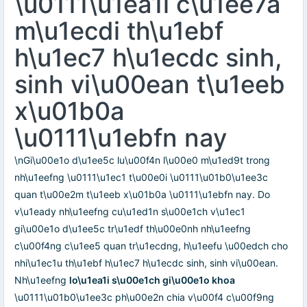
\u0111\u1ea1i c\u1ee7a
m\u1ecdi th\u1ebf
h\u1ec7 h\u1ecdc sinh,
sinh vi\u00ean t\u1eeb
x\u01b0a
\u0111\u1ebfn nay
\nGi\u00e1o d\u1ee5c lu\u00f4n l\u00e0 m\u1ed9t trong
nh\u1eefng \u0111\u1ec1 t\u00e0i \u0111\u01b0\u1ee3c
quan t\u00e2m t\u1eeb x\u01b0a \u0111\u1ebfn nay. Do
v\u1eady nh\u1eefng cu\u1ed1n s\u00e1ch v\u1ec1
gi\u00e1o d\u1ee5c tr\u1edf th\u00e0nh nh\u1eefng
c\u00f4ng c\u1ee5 quan tr\u1ecdng, h\u1eefu \u00edch cho
nhi\u1ec1u th\u1ebf h\u1ec7 h\u1ecdc sinh, sinh vi\u00ean.
Nh\u1eefng
lo\u1ea1i s\u00e1ch gi\u00e1o khoa
\u0111\u01b0\u1ee3c ph\u00e2n chia v\u00f4 c\u00f9ng