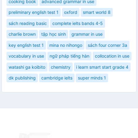
cooking book
advanced grammar in use
preliminary english test 1
oxford
smart world 8
sách reading basic
complete ielts bands 4-5
charlie brown
tập học sinh
grammar in use
key english test 1
mina no nihongo
sách four corner 3a
vocabulary in use
ngữ pháp tiếng hàn
collocation in use
watashi ga koibito
chemistry
i learn smart start grade 4
dk publishing
cambridge ielts
super minds 1