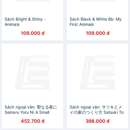
Sách Bright & Shiny -
Sách Black & White Bb: My
Animals
First Animals
109.000 đ
109.000 đ
Sách ngoại văn: 聖なる夜に
Sách ngoại văn: サツキとメ
Seinaru Yoru Ni A Small
イの家のつくり方 Satsuki To
Miracle
Mei No Ie No Tsukuri Kata
452.700 đ
398.000 đ