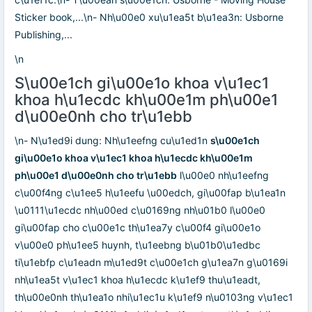
Sticker book,...\n- Nh\u00e0 xu\u1ea5t b\u1ea3n: Usborne
Publishing,...
\n
S\u00e1ch gi\u00e1o khoa v\u1ec1
khoa h\u1ecdc kh\u00e1m ph\u00e1
d\u00e0nh cho tr\u1ebb
\n- N\u1ed9i dung: Nh\u1eefng cu\u1ed1n
s\u00e1ch
gi\u00e1o khoa v\u1ec1 khoa h\u1ecdc kh\u00e1m
ph\u00e1 d\u00e0nh cho tr\u1ebb
l\u00e0 nh\u1eefng
c\u00f4ng c\u1ee5 h\u1eefu \u00edch, gi\u00fap b\u1ea1n
\u0111\u1ecdc nh\u00ed c\u0169ng nh\u01b0 l\u00e0
gi\u00fap cho c\u00e1c th\u1ea7y c\u00f4 gi\u00e1o
v\u00e0 ph\u1ee5 huynh, t\u1eebng b\u01b0\u1edbc
ti\u1ebfp c\u1eadn m\u1ed9t c\u00e1ch g\u1ea7n g\u0169i
nh\u1ea5t v\u1ec1 khoa h\u1ecdc k\u1ef9 thu\u1eadt,
th\u00e0nh th\u1ea1o nhi\u1ec1u k\u1ef9 n\u0103ng v\u1ec1