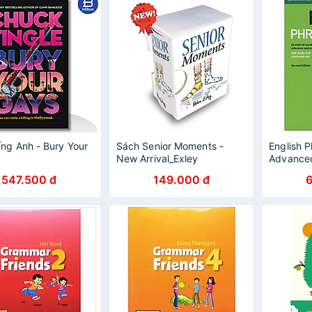
ếng Anh - Bury Your
Sách Senior Moments -
English P
New Arrival_Exley
Advanced
Answers 
547.500 đ
149.000 đ
Use)