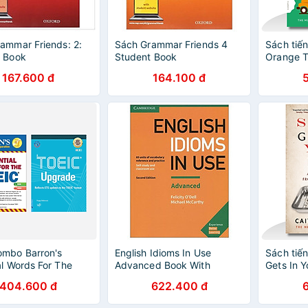
ammar Friends: 2:
Sách Grammar Friends 4
Sách tiế
t Book
Student Book
Orange T
167.600 đ
164.100 đ
ombo Barron's
English Idioms In Use
Sách tiế
al Words For The
Advanced Book With
Gets In Y
+ TOEIC Upgrade -
Answers (Vocabulary In
404.600 đ
622.400 đ
ews
Use)