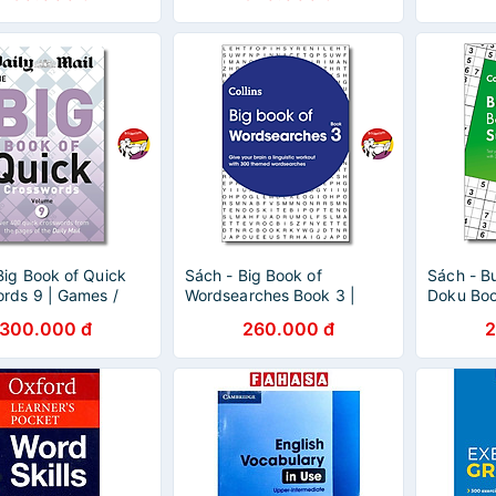
khẩu
khẩu
Big Book of Quick
Sách - Big Book of
Sách - B
rds 9 | Games /
Wordsearches Book 3 |
Doku Boo
ăn Nhập khẩu UK /
Games / Ngoại văn Nhập
Ngoại vă
300.000 đ
260.000 đ
2
 ô chữ giải trí
khẩu UK / Trò chơi tìm từ
Trò chơi g
giải trí