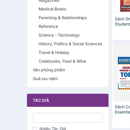
Magazines
Medical Books
Parenting & Relationships
Sách Gr
Studen
Reference
Science - Technology
History, Politics & Social Sciences
Travel & Holiday
Cookbooks, Food & Wine
Văn phòng phẩm
Quà lưu niệm
TÁC GIẢ
Sách C
Essenti
TOEIC 
First N
Nhiều Tác Giả