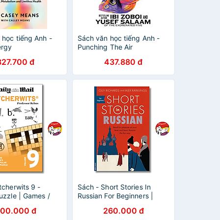
 học tiếng Anh -
Sách văn học tiếng Anh -
ergy
Punching The Air
827.700 đ
437.880 đ
tcherwits 9 -
Sách - Short Stories In
uzzle | Games /
Russian For Beginners |
n Nhập khẩu UK /
Language / Truyện ngắn /
00.000 đ
260.000 đ
iải trí
Tiếng Nga / Ngoại văn