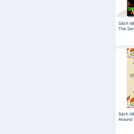
Angela Buckingham
Ann Baker
Atlantic Books
Bac Hoai Tran
Sách ti
The Seri
Barron's
Benjamin Dreyer
Bennie Bough
Birgit Piefke-Wagner
Bonnier Books Ltd
Caitlin Doughty
Caroline Taggart
Carter Cast
Cecelia Watson
Chimamanda Ngozi Adichie
Chuck Tingle
Dan Jones
Daniel Bougnoux
Sách ti
Daniel Smith
Around
Dr.Casey Means, Calley Means
Dương Thị Hồng Yên