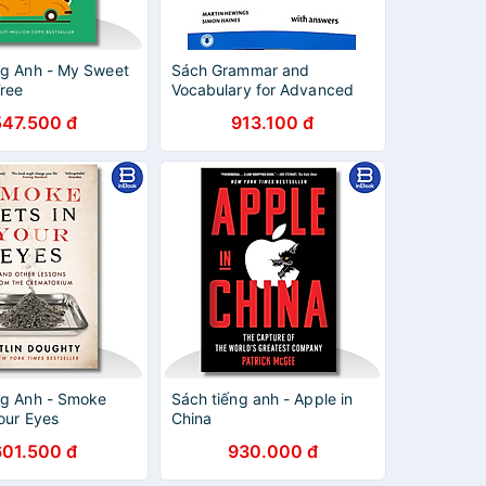
ng Anh - My Sweet
Sách Grammar and
ree
Vocabulary for Advanced
Book with Answers and
547.500 đ
913.100 đ
Audio: Self-Study Grammar
Reference and Practice
ng Anh - Smoke
Sách tiếng anh - Apple in
our Eyes
China
601.500 đ
930.000 đ