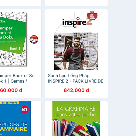
umper Book of Su
Sách học tiếng Pháp
k 1 | Games /
INSPIRE 2 - PACK LIVRE DE
n Nhập khẩu UK /
L'ELEVE + VERSION
60.000 đ
842.000 đ
iải trí
NUMERIQUE (A2)