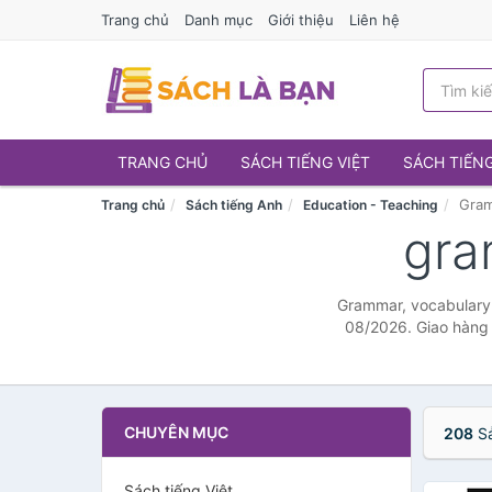
Trang chủ
Danh mục
Giới thiệu
Liên hệ
TRANG CHỦ
SÁCH TIẾNG VIỆT
SÁCH TIẾN
Gram
Trang chủ
Sách tiếng Anh
Education - Teaching
gra
Grammar, vocabulary &
08/2026. Giao hàng t
CHUYÊN MỤC
208
Sả
Sách tiếng Việt