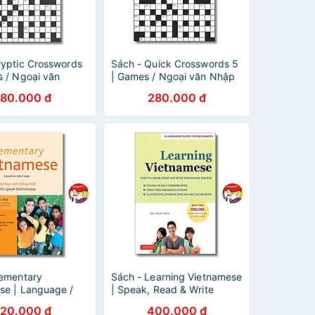
ryptic Crosswords
Sách - Quick Crosswords 5
s / Ngoại văn
| Games / Ngoại văn Nhập
u UK / Trò chơi ô
khẩu UK / Trò chơi ô chữ
80.000 đ
280.000 đ
rí
giải trí
lementary
Sách - Learning Vietnamese
se | Language /
| Speak, Read & Write
etnamese / Học
Vietnamese / Học Tiếng
720.000 đ
400.000 đ
ệt / Sách Nhập
Việt / Sách Nhập khẩu