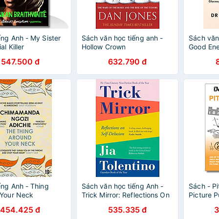
ếng Anh - My Sister
Sách văn học tiếng anh -
Sách văn
al Killer
Hollow Crown
Good En
547.500 đ
632.790 đ
ếng Anh - Thing
Sách văn học tiếng Anh -
Sách - Pi
 Your Neck
Trick Mirror: Reflections On
Picture P
Self-Delusion
Ngoại vă
454.425 đ
535.335 đ
3
Trò chơi g