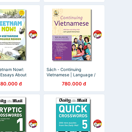
ietnam Now!:
Sách - Continuing
& Essays About
Vietnamese | Language /
rary Vietnam
Learn Vietnamese / Học
80.000 đ
780.000 đ
l) | Song Ngữ Việt -
Tiếng Việt / Sách Nhập
khẩu