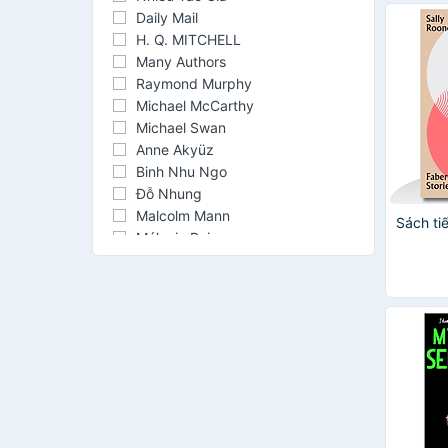
Daily Mail
H. Q. MITCHELL
Many Authors
Raymond Murphy
Michael McCarthy
Michael Swan
Anne Akyüz
Binh Nhu Ngo
Đỗ Nhung
Malcolm Mann
Sách ti
Mélanie Boissonneau
VARIOS AUTORES
Collins UK
Eileen Flannigan
Felicity O'Dell Michael McCarthy
Malcolm Croft
Nathan Lopes Cardozo
The Changmi
Tim Ward
Amy Newmark