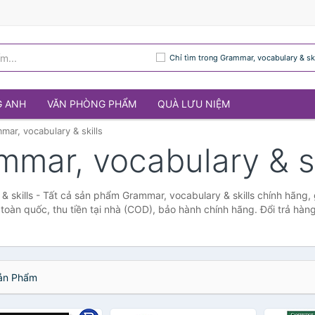
Chỉ tìm trong Grammar, vocabulary & ski
G ANH
VĂN PHÒNG PHẨM
QUÀ LƯU NIỆM
mar, vocabulary & skills
mmar, vocabulary & sk
 skills - Tất cả sản phẩm Grammar, vocabulary & skills chính hãng, 
oàn quốc, thu tiền tại nhà (COD), bảo hành chính hãng. Đổi trả hàn
n Phẩm