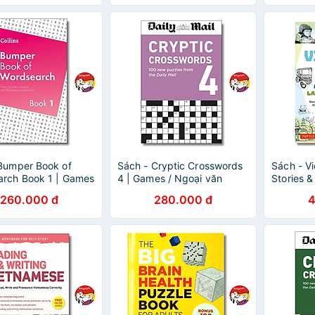
Bumper Book of
Sách - Cryptic Crosswords
Sách - V
rch Book 1 | Games
4 | Games / Ngoại văn
Stories 
 văn Nhập khẩu UK /
Nhập khâu UK / Trò chơi ô
Contempo
260.000 đ
280.000 đ
4
 tìm từ giải trí
chữ giải trí
(Bilingua
Anh