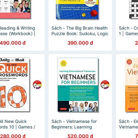
Reading & Writing
Sách - The Big Brain Health
Sách - C
ese (Workbook) |
Puzzle Book: Sudoku, Logic
1 | Game
ietnamese / Học
Puzzles | Ngoại văn Nhập
Nhập khẩ
490.000 đ
390.000 đ
2
iệt / Nhập khẩu
khẩu / Sách giải trí
chữ giải t
All New Quick
Sách - Vietnamese for
Sách - E
rds 10 | Games /
Beginners: Learning
Vietname
ăn Nhập khẩu UK /
Conversational Vietnamese
Learn Vi
280.000 đ
520.000 đ
 ô chữ giải trí
| / Học Tiếng Việt / Nhập
Tiếng Vi