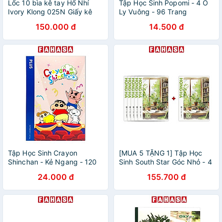
Lốc 10 bìa kê tay Hổ Nhí
Tập Học Sinh Popomi - 4 Ô
Ivory Klong 025N Giấy kê
Ly Vuông - 96 Trang
tay giữ vở sạch chữ đẹp
100gsm - The Sun (Mẫu Bìa
150.000 đ
14.500 đ
Klong MS025
Giao Ngẫu Nhiên)
Tập Học Sinh Crayon
[MUA 5 TẶNG 1] Tập Học
Shinchan - Kẻ Ngang - 120
Sinh South Star Góc Nhỏ - 4
Trang 70gsm - Plus 700-
Ô Ly - 200 Trang 80gsm -
24.000 đ
155.700 đ
V073 - Màu Hồng
Hồng Hà 0767 - Mẫu 4