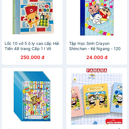
Lốc 10 vở 5 ô ly cao cấp Hải
Tập Học Sinh Crayon
Tiến 48 trang Cấp 1 I Vở
Shinchan - Kẻ Ngang - 120
dùng cho học sinh Tiểu học
Trang 70gsm - Plus 700-
250.000 đ
24.000 đ
Sắc màu 1824
V073 - Màu Xanh Dương