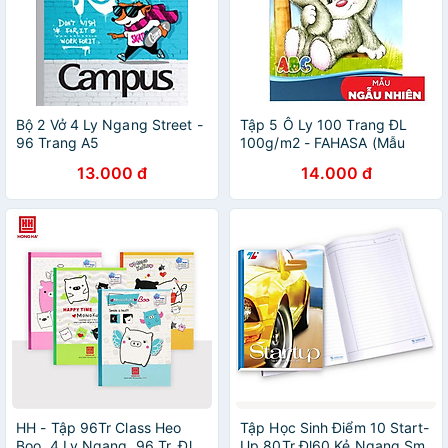
Bộ 2 Vở 4 Ly Ngang Street -
Tập 5 Ô Ly 100 Trang ĐL
96 Trang A5
100g/m2 - FAHASA (Mẫu
Màu Giao Ngẫu Nhiên)
13.000 đ
14.000 đ
HH - Tập 96Tr Class Heo
Tập Học Sinh Điểm 10 Start-
Boo, 4 Ly Ngang, 96 Tr, Đl
Up 80Tr Đl60 Kẻ Ngang Sm