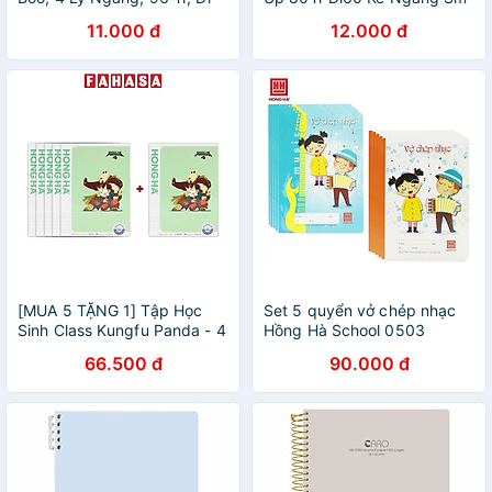
80/90-92L (5Q/Lốc)( Giao
Nb-097 (Giao Mẫu Ngẫu
11.000 đ
12.000 đ
Mẫu Ngẫu Nhiên)
Nhiên)
[MUA 5 TẶNG 1] Tập Học
Set 5 quyển vở chép nhạc
Sinh Class Kungfu Panda - 4
Hồng Hà School 0503
Ô Ly - 96 Trang 100gsm -
66.500 đ
90.000 đ
Hồng Hà 0332 - Màu Xanh
Lá