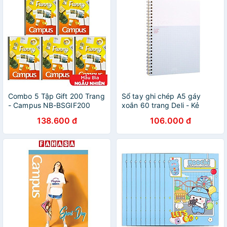
Combo 5 Tập Gift 200 Trang
Sổ tay ghi chép A5 gáy
- Campus NB-BSGIF200
xoắn 60 trang Deli - Kẻ
(Mẫu Màu Giao Ngẫu Nhiên)
ngang - Màu ngẫu nhiên -
138.600 đ
106.000 đ
LA560-01