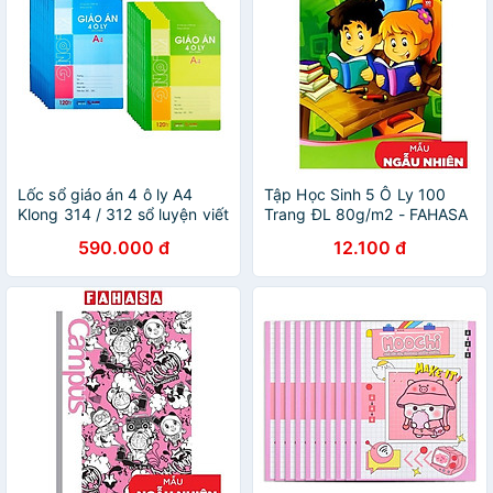
Lốc sổ giáo án 4 ô ly A4
Tập Học Sinh 5 Ô Ly 100
Klong 314 / 312 sổ luyện viết
Trang ĐL 80g/m2 - FAHASA
tiếng Trung
(Mẫu Màu Giao Ngẫu Nhiên)
590.000 đ
12.100 đ