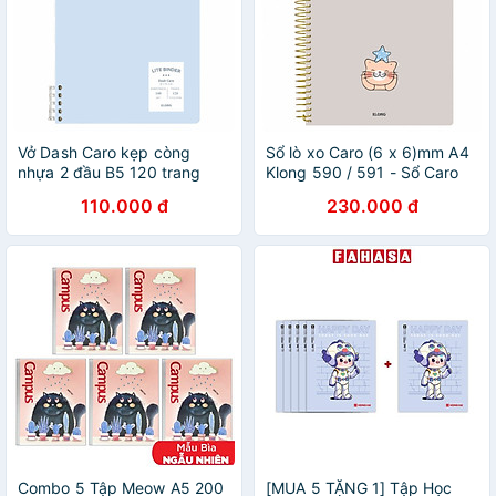
Vở Dash Caro kẹp còng
Sổ lò xo Caro (6 x 6)mm A4
nhựa 2 đầu B5 120 trang
Klong 590 / 591 - Sổ Caro
Klong 809 / MS809
Klong MS590 / MS591
110.000 đ
230.000 đ
Combo 5 Tập Meow A5 200
[MUA 5 TẶNG 1] Tập Học