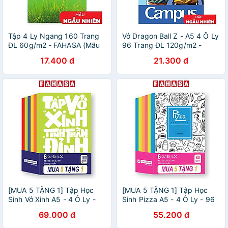
Tập 4 Ly Ngang 160 Trang
Vở Dragon Ball Z - A5 4 Ô Ly
ĐL 60g/m2 - FAHASA (Mẫu
96 Trang ĐL 120g/m2 -
Màu Giao Ngẫu Nhiên)
Campus NB-ADBS96 (Mẫu
17.400 đ
21.300 đ
Màu Giao Ngẫu Nhiên)
[MUA 5 TẶNG 1] Tập Học
[MUA 5 TẶNG 1] Tập Học
Sinh Vở Xinh A5 - 4 Ô Ly -
Sinh Pizza A5 - 4 Ô Ly - 96
96 Trang 100gsm -
Trang 80gsm - futurebook
69.000 đ
55.200 đ
futurebook (Mẫu Bìa Giao
(Mẫu Bìa Giao Ngẫu Nhiên)
Ngẫu Nhiên)