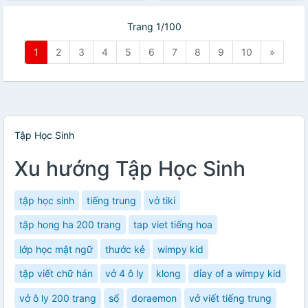
Trang 1/100
1
2
3
4
5
6
7
8
9
10
»
Tập Học Sinh
Xu hướng Tập Học Sinh
tập học sinh
tiếng trung
vở tiki
tập hong ha 200 trang
tap viet tiếng hoa
lớp học mật ngữ
thước kẻ
wimpy kid
tập viết chữ hán
vở 4 ô ly
klong
dỉay of a wimpy kid
vở ô ly 200 trang
sổ
doraemon
vở viết tiếng trung