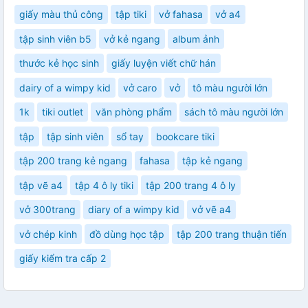
giấy màu thủ công
tập tiki
vở fahasa
vở a4
tập sinh viên b5
vở kẻ ngang
album ảnh
thước kẻ học sinh
giấy luyện viết chữ hán
dairy of a wimpy kid
vở caro
vở
tô màu người lớn
1k
tiki outlet
văn phòng phẩm
sách tô màu người lớn
tập
tập sinh viên
sổ tay
bookcare tiki
tập 200 trang kẻ ngang
fahasa
tập kẻ ngang
tập vẽ a4
tập 4 ô ly tiki
tập 200 trang 4 ô ly
vở 300trang
diary of a wimpy kid
vở vẽ a4
vở chép kinh
đồ dùng học tập
tập 200 trang thuận tiến
giấy kiểm tra cấp 2