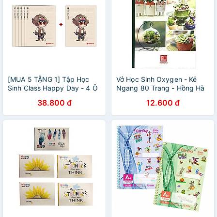
[MUA 5 TẶNG 1] Tập Học
Vở Học Sinh Oxygen - Kẻ
Sinh Class Happy Day - 4 Ô
Ngang 80 Trang - Hồng Hà
Ly Vuông - 96 Trang 58gsm
1090 (Mẫu Màu Giao Ngẫu
38.800 đ
12.600 đ
- Hồng Hà 0350 - Mẫu 4
Nhiên)