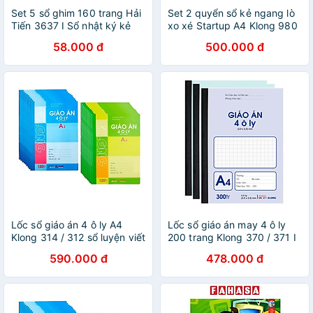
Set 5 sổ ghim 160 trang Hải
Set 2 quyển sổ kẻ ngang lò
Tiến 3637 I Sổ nhật ký kẻ
xo xé Startup A4 Klong 980
caro nhỏ gọn ghi chấm công
/ 982 - Sổ lò xo kẻ ngang có
58.000 đ
500.000 đ
và danh bạ
lề
Lốc sổ giáo án 4 ô ly A4
Lốc sổ giáo án may 4 ô ly
Klong 314 / 312 sổ luyện viết
200 trang Klong 370 / 371 I
tiếng Trung
Vở luyện viết tiếng Trung
590.000 đ
478.000 đ
MS370 / MS371