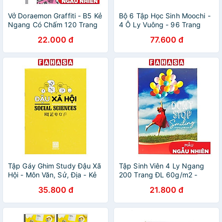
Vở Doraemon Graffiti - B5 Kẻ
Bộ 6 Tập Học Sinh Moochi -
Ngang Có Chấm 120 Trang
4 Ô Ly Vuông - 96 Trang
ĐL 58-65g/m2 - Campus
120gsm - The Sun - Heo
22.000 đ
77.600 đ
NB-BDGF120 (Mẫu Màu Giao
Hồng
Ngẫu Nhiên)
Tập Gáy Ghim Study Đậu Xã
Tập Sinh Viên 4 Ly Ngang
Hội - Môn Văn, Sử, Địa - Kẻ
200 Trang ĐL 60g/m2 -
Ngang - 200 Trang 70gsm -
FAHASA (Mẫu Màu Giao
35.800 đ
21.800 đ
Hồng Hà 1471 - Màu Xanh
Ngẫu Nhiên)
Vàng