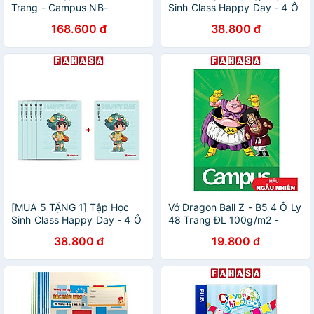
Trang - Campus NB-
Sinh Class Happy Day - 4 Ô
AMEO200 (Mẫu Màu Giao
Ly Vuông - 96 Trang 58gsm
168.600 đ
38.800 đ
Ngẫu Nhiên)
- Hồng Hà 0350 - Mẫu 1
[MUA 5 TẶNG 1] Tập Học
Vở Dragon Ball Z - B5 4 Ô Ly
Sinh Class Happy Day - 4 Ô
48 Trang ĐL 100g/m2 -
Ly Vuông - 96 Trang 58gsm
Campus NB-BDBB48 (Mẫu
38.800 đ
19.800 đ
- Hồng Hà 0350 - Mẫu 3
Màu Giao Ngẫu Nhiên)