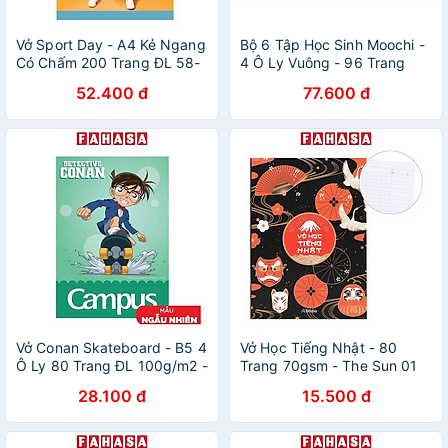
Vở Sport Day - A4 Kẻ Ngang
Bộ 6 Tập Học Sinh Moochi -
Có Chấm 200 Trang ĐL 58-
4 Ô Ly Vuông - 96 Trang
65g/m2 - Campus NB-
120gsm - The Sun - Gấu
52.400 đ
77.600 đ
A4SD200 - Màu Cam
Vở Conan Skateboard - B5 4
Vở Học Tiếng Nhật - 80
Ô Ly 80 Trang ĐL 100g/m2 -
Trang 70gsm - The Sun 01
Campus NB-BCNS80 (Mẫu
28.100 đ
15.500 đ
Màu Giao Ngẫu Nhiên)