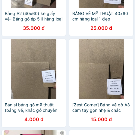
Bảng A2 (40x60) kê giấy
BẢNG VẼ MỸ THUẬT 40x60
vẽ- Bảng gỗ ép 5 li hàng loại
cm hàng loại 1 đẹp
1 đẹp
35.000 đ
25.000 đ
Bán sỉ bảng gỗ mỹ thuật
[Zest Corner] Bảng vẽ gỗ A3
(bảng vẽ, khắc gỗ chuyên
cầm tay gọn nhẹ & chắc
dụng) hàng loại 1 đẹp
chắn hàng loại 1 đẹp
4.000 đ
15.000 đ