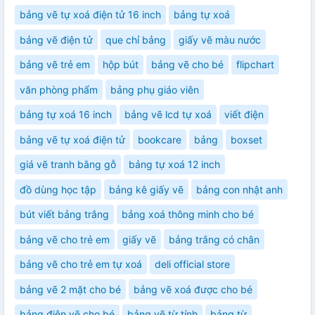
bảng vẽ tự xoá điện tử 16 inch
bảng tự xoá
bảng vẽ điện tử
que chỉ bảng
giấy vẽ màu nước
bảng vẽ trẻ em
hộp bút
bảng vẽ cho bé
flipchart
văn phòng phẩm
bảng phụ giáo viên
bảng tự xoá 16 inch
bảng vẽ lcd tự xoá
viết điện
bảng vẽ tự xoá điện tử
bookcare
bảng
boxset
giá vẽ tranh bằng gỗ
bảng tự xoá 12 inch
đồ dùng học tập
bảng kê giấy vẽ
bảng con nhật anh
bút viết bảng trắng
bảng xoá thông minh cho bé
bảng vẽ cho trẻ em
giấy vẽ
bảng trắng có chân
bảng vẽ cho trẻ em tự xoá
deli official store
bảng vẽ 2 mặt cho bé
bảng vẽ xoá được cho bé
bảng điện vẽ cho bé
bảng vẽ từ tính
bảng từ