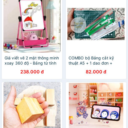
Giá viết vẽ 2 mặt thông minh
COMBO bộ Bảng cắt kỹ
xoay 360 độ - Bảng từ tính
thuật A5 + 1 dao đơn +
cho bé học hoặc vẽ mỹ
thước sắt 15cm+ bộ 2 nhíp
238.000 đ
82.000 đ
thuật (Tặng kèm bút dạ và
gắp cơ bản như hình. Bảng
phấn màu)
tự liền. Bảng xanh tím.