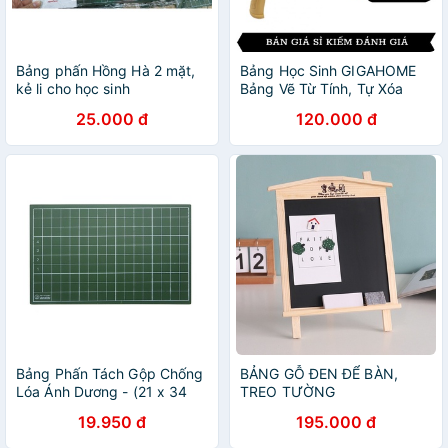
Bảng phấn Hồng Hà 2 mặt,
Bảng Học Sinh GIGAHOME
kẻ li cho học sinh
Bảng Vẽ Từ Tính, Tự Xóa
Thông Minh Có Chân Đế
25.000 đ
120.000 đ
Tiện Lợi 10426
Bảng Phấn Tách Gộp Chống
BẢNG GỖ ĐEN ĐỂ BÀN,
Lóa Ánh Dương - (21 x 34
TREO TƯỜNG
cm)
19.950 đ
195.000 đ