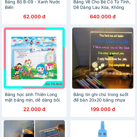
Bảng Bộ B-09 - Xanh Nước
Bảng Vẽ Cho Bé Có Từ Tính,
Biển
Dễ Dàng Lau Xóa, Không
Bám Bụi Hàng Hàng Cao
62.000 đ
640.000 đ
Cấp BH 24 Tháng
Bảng học sinh Thiên Long
Bảng tin ghi chú trong suốt
mặt bảng mịn, dễ dàng bôi
để bàn 20x20 bằng nhựa
xóa, có thể lau rửa bằng
kèm đế phát sáng đèn led
22.000 đ
199.000 đ
nước
và bút viết ghi chú ghi nhớ
có thể tẩy xóa