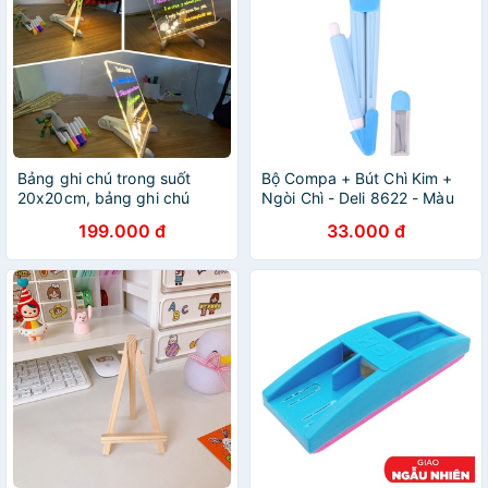
Bảng ghi chú trong suốt
Bộ Compa + Bút Chì Kim +
20x20cm, bảng ghi chú
Ngòi Chì - Deli 8622 - Màu
phát sáng kèm bút, kệ giá
Xanh
199.000 đ
33.000 đ