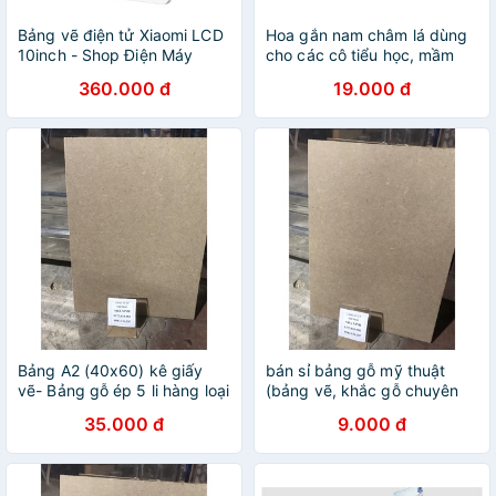
Bảng vẽ điện tử Xiaomi LCD
Hoa gắn nam châm lá dùng
10inch - Shop Điện Máy
cho các cô tiểu học, mầm
Center
non 1 set 20 bông
360.000 đ
19.000 đ
Bảng A2 (40x60) kê giấy
bán sỉ bảng gỗ mỹ thuật
vẽ- Bảng gỗ ép 5 li hàng loại
(bảng vẽ, khắc gỗ chuyên
1 đẹp
dụng) hàng loại 1 đẹp
35.000 đ
9.000 đ