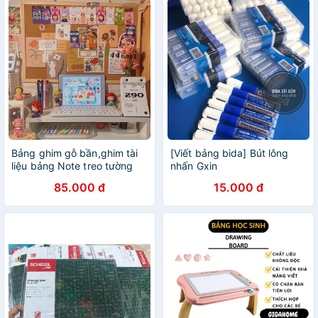
Bảng ghim gỗ bần,ghim tài
[Viết bảng bida] Bút lông
liệu bảng Note treo tường
nhấn Gxin
dán ghi chú, thông báo,
85.000 đ
15.000 đ
tranh ảnh tặng kèm phụ kiện