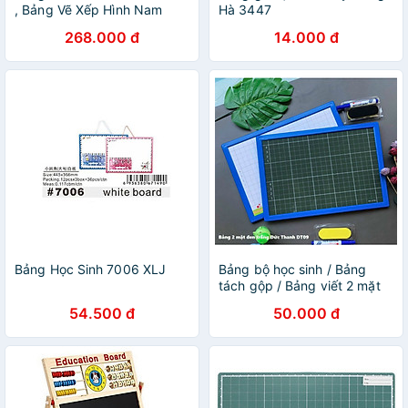
, Bảng Vẽ Xếp Hình Nam
Hà 3447
Châm Thế Hệ Mới,Đồ Chơi
268.000 đ
14.000 đ
Giáo Dục Xếp Hình Nam
Châm, Bảng Vẽ Bút Bi Nam
Châm Từ Tính Cho Bé
Bảng Học Sinh 7006 XLJ
Bảng bộ học sinh / Bảng
tách gộp / Bảng viết 2 mặt
Đức Thanh - Kèm 1 bút dạ
54.500 đ
50.000 đ
bảng + bông lau bảng