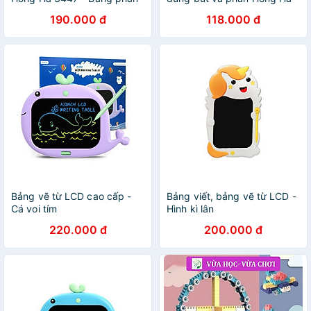
4 ô ly theo chương trình SGK
3289 / 3347
190.000 đ
118.000 đ
mới
Bảng vẽ từ LCD cao cấp -
Bảng viết, bảng vẽ từ LCD -
Cá voi tím
Hình kì lân
220.000 đ
200.000 đ