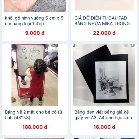
khối gỗ hình vuông 5 cm x 5
GIÁ ĐỠ ĐIỆN THOẠI IPAD
cm hàng loại 1 đẹp
BẰNG NHỰA MIKA TRONG
SUỐT HÌNH VŨ TRỤ DỄ
9.000 đ
22.000 đ
THƯƠNG
Bảng vẽ 2 mặt cho bé có từ
Bảng đen viết bảng giá,kê
tính (48*53)
giấy vẽ A3, A4 cho học sinh
họa sĩ chuyên nghiệp
188.000 đ
16.000 đ