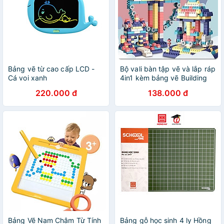
Bảng vẽ từ cao cấp LCD -
Bộ vali bàn tập vẽ và lắp ráp
Cá voi xanh
4in1 kèm bảng vẽ Building
Blocks DIY, 50-520 chi tiết -
220.000 đ
138.000 đ
đồ chơi phát triển trí tuệ lắp
ráp mô hình Hàng Chính
Hãng/hàng nhập khẩu
Bảng Vẽ Nam Châm Từ Tính
Bảng gỗ học sinh 4 ly Hồng