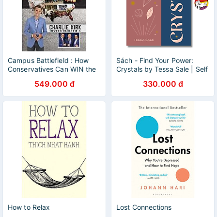
Campus Battlefield : How
Sách - Find Your Power:
Conservatives Can WIN the
Crystals by Tessa Sale | Self
Battle on Campus and Why
Help / Ngoại văn Nhập khẩu
549.000 đ
330.000 đ
It Matters
/ Bìa cứng
How to Relax
Lost Connections