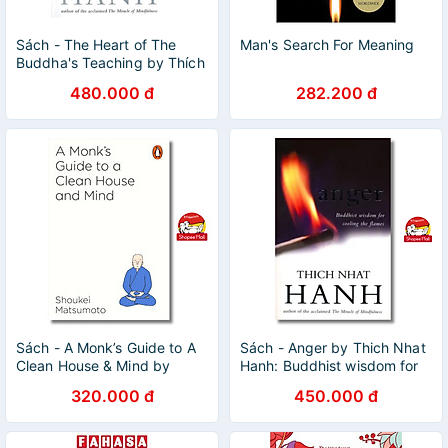
Sách - The Heart of The
Man's Search For Meaning
Buddha's Teaching by Thích
Nhất Hạnh - Tôn giáo, Triết
480.000 đ
282.200 đ
học tiếng Anh/Religion,
Philosophy
Sách - A Monk’s Guide to A
Sách - Anger by Thich Nhat
Clean House & Mind by
Hanh: Buddhist wisdom for
Shoukei Matsumoto/Religion
cooling the flames - English
320.000 đ
450.000 đ
& Spirituality/Buddhism
Book - Sách Ngoại Văn