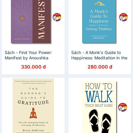
Sách - Find Your Power:
Sách - A Monk's Guide to
Manifest by Anoushka
Happiness: Meditation in the
Churchill | Self Help / Ngoại
21st Century | Self Help /
330.000 đ
280.000 đ
văn Nhập khẩu / Bìa cứng
Ngoại văn Nhập khẩu