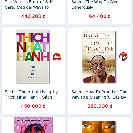
The Witch's Book of Self-
Sách - The Way To Give
Care: Magical Ways to
Generously
Pamper, Soothe, and Care
446.200 đ
64.400 đ
for Your Body and Spirit
Sách - The Art of Living by
Sách - How To Practise: The
Thich Nhat Hanh - Sách
Way to a Meaningful Life by
tiếng anh/ Nonfiction/
Dalai Lama | Buddhism /
450.000 đ
280.000 đ
Spirituality
Religion / Ngoại văn