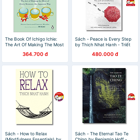
The Book Of Ichigo Ichie:
Sách - Peace is Every Step
The Art Of Making The Most
by Thich Nhat Hanh - Triết
Of Every Moment, The
Học, Tôn Giáo tiếng Anh -
364.700 đ
480.000 đ
Japanese Way
Philosophy, Religion
Sách - How to Relax
Sách - The Eternal Tao Te
(Mindfulness Essentials) by
Ching by Benjamin Hoff -