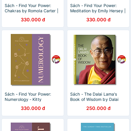
Sách - Find Your Power:
Sách - Find Your Power:
Chakras by Romola Carter |
Meditation by Emily Hersey |
Self Help / Ngoại văn Nhập
Self Help / Ngoại văn Nhập
330.000 đ
330.000 đ
khẩu / Bìa cứng
khẩu / Bìa cứng
Sách - Find Your Power:
Sách - The Dalai Lama's
Numerology - Kitty
Book of Wisdom by Dalai
Guilsborough | Self Help /
Lama XIV | Buddhism /
330.000 đ
250.000 đ
Ngoại văn Nhập khẩu / Bìa
Ngoại văn / Khổ nhỏ bỏ túi
cứng