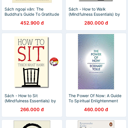
Sách ngoại văn: The
Sách - How to Walk
Buddha's Guide To Gratitude
(Mindfulness Essentials) by
Thich Nhat Hanh / English
452.900 đ
280.000 đ
Book / Sách Ngoại văn
Nhập khẩu
Sách - How to Sit
The Power Of Now: A Guide
(Mindfulness Essentials) by
To Spiritual Enlightenment
Thich Nhat Hanh - Triết Học,
(20th Anniversary Edition)
266.000 đ
460.000 đ
Tôn Giáo tiếng Anh -
Philosophy, Religion / Sách
Ngoại văn Nhập khẩu