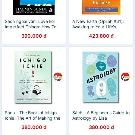
Sách ngoại văn: Love For
A New Earth (Oprah #61):
Imperfect Things: How To
Awaking to Your Life's
Accept Yourself In A World
Purpose
390.000 đ
423.800 đ
Striving For Perfection
Sách - The Book of Ichigo
Sách - A Beginner's Guide to
Ichie: The Art of Making the
Astrology by Lisa
Most of Every Moment, the
Butterworth | Language of
380.000 đ
380.000 đ
Japanese Way
the Stars | English Book