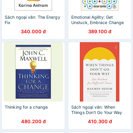
Sách ngoại văn: The Energy
Emotional Agility: Get
Fix
Unstuck, Embrace Change
And Thrive In Work And Life
340.000 đ
389.100 đ
Thinking for a change
Sách ngoại văn: When
Things Don't Go Your Way
480.200 đ
410.300 đ