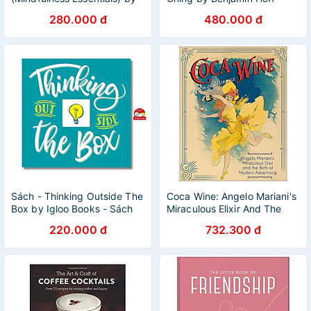
Thich Nhat Hanh / English
Triết học, tiếng anh
280.000 đ
480.000 đ
Book / Sách Ngoại văn
Nhập khẩu
Sách - Thinking Outside The
Coca Wine: Angelo Mariani's
Box by Igloo Books - Sách
Miraculous Elixir And The
tiếng anh
Birth Of Modern Advertising
220.000 đ
732.300 đ