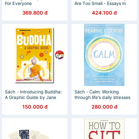
For Everyone
Are Too Small - Essays In
Praise Of Excess
369.800 đ
424.100 đ
Sách - Introducing Buddha:
Sách - Calm: Working
A Graphic Guide by Jane
through life's daily stresses
Hope | Buddhism Nonfiction
to find a peaceful centre by
150.000 đ
280.000 đ
/ Ngoại văn Nhập khẩu
Fearne Cotton - Nonfiction/
Self Help/ Mental Health in
English