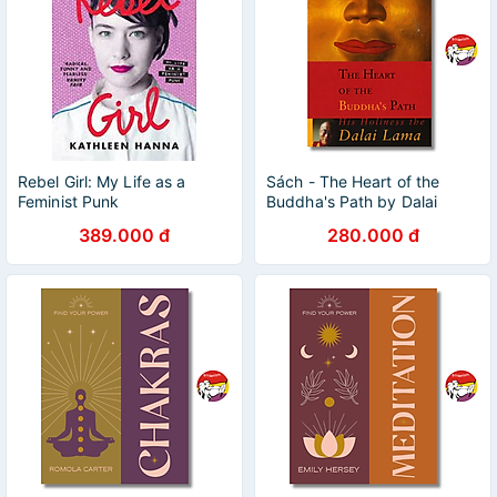
Rebel Girl: My Life as a
Sách - The Heart of the
Feminist Punk
Buddha's Path by Dalai
Lama XIV | Buddhism /
389.000 đ
280.000 đ
Religion / Ngoại văn / Tôn
giáo