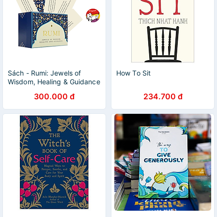
Sách - Rumi: Jewels of
How To Sit
Wisdom, Healing & Guidance
- 55 Cards of Bliss &
300.000 đ
234.700 đ
Reverie|Self Help/Nhập
khẩu